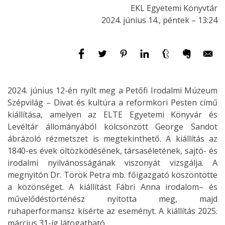
EKL Egyetemi Könyvtár
2024. június 14., péntek – 13:24
2024. június 12-én nyílt meg a Petőfi Irodalmi Múzeum
Szépvilág – Divat és kultúra a reformkori Pesten című
kiállítása, amelyen az ELTE Egyetemi Könyvár és
Levéltár állományából kölcsönzött George Sandot
ábrázoló rézmetszet is megtekinthető. A kiállítás az
1840-es évek öltözködésének, társaséletének, sajtó- és
irodalmi nyilvánosságának viszonyát vizsgálja. A
megnyitón Dr. Török Petra mb. főigazgató köszöntötte
a közönséget. A kiállítást Fábri Anna irodalom– és
művelődéstörténész nyitotta meg, majd
ruhaperformansz kísérte az eseményt. A kiállítás 2025.
március 31-ig látogatható.