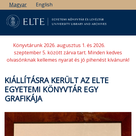
Ugrás
Magyar
English
a
tartalomra
Könyvtárunk 2026. augusztus 1. és 2026.
szeptember 5. között zárva tart. Minden kedves
olvasónknak kellemes nyarat és jó pihenést kívánunk!
KIÁLLÍTÁSRA KERÜLT AZ ELTE
EGYETEMI KÖNYVTÁR EGY
GRAFIKÁJA