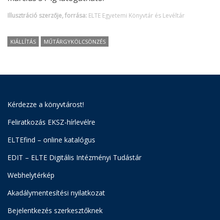
Illusztráció szerzője, forrása:
ELTE Egyetemi Könyvtár és Levéltár
KIÁLLÍTÁS
MŰTÁRGYKÖLCSÖNZÉS
Kérdezze a könyvtárost!
Feliratkozás EKSZ-hírlevélre
ELTEfind – online katalógus
EDIT – ELTE Digitális Intézményi Tudástár
Webhelytérkép
Akadálymentesítési nyilatkozat
Bejelentkezés szerkesztőknek