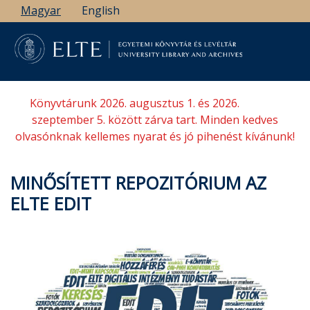
Ugrás
Magyar
English
a
tartalomra
Könyvtárunk 2026. augusztus 1. és 2026.
szeptember 5. között zárva tart. Minden kedves
olvasónknak kellemes nyarat és jó pihenést kívánunk!
MINŐSÍTETT REPOZITÓRIUM AZ
ELTE EDIT