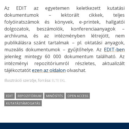
Az EDIT az egyetemen keletkezett kutatási
dokumentumok – lektorált cikkek, teljes
folyóiratszámok és könyvek, e-printek, hallgatói
dolgozatok, beszámolók, konferenciaanyagok –
archívuma, és az intézményben létrejött, nem
publikálásra szánt tartalmak – pl. oktatási anyagok,
muzeális dokumentumok – gyűjtőhelye. Az
EDIT-ben
jelenleg mintegy 60 000 dokumentum található. Az
intézményi repozitóriumról részletes, aktualizált
tájékoztatót
ezen az oldalon
olvashat.
Illusztráció szerzője, forrása:
ELTE EKL
EDIT
REPOZITÓRIUM
MINŐSÍTÉS
OPEN ACCESS
KUTATÁSTÁMOGATÁS