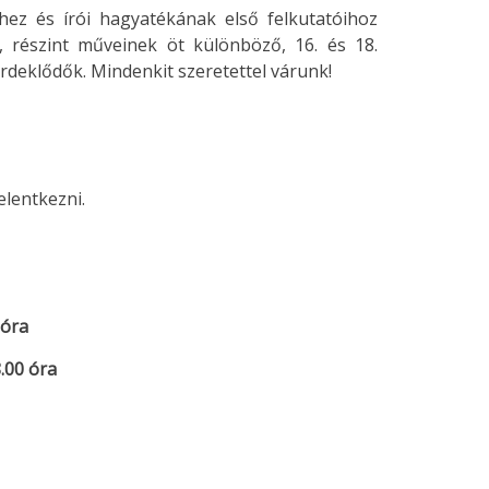
ihez és írói hagyatékának első felkutatóihoz
 részint műveinek öt különböző, 16. és 18.
érdeklődők. Mindenkit szeretettel várunk!
elentkezni.
 óra
.00 óra