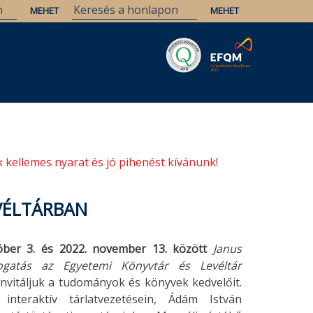
Savaria
Örökség
ELTE Könyvtárak
 kellemes nyarat és jó pihenést kívánunk!
VÉLTÁRBAN
óber 3. és 2022. november 13. között
Janus
gatás az Egyetemi Könyvtár és Levéltár
invitáljuk a tudományok és könyvek kedvelőit.
interaktív tárlatvezetésein, Ádám István