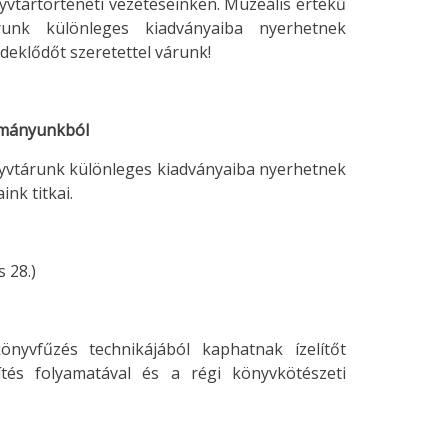
yvtártörténeti vezetéseinken. Muzeális értékű
unk különleges kiadványaiba nyerhetnek
deklődőt szeretettel várunk!
ományunkból
yvtárunk különleges kiadványaiba nyerhetnek
nk titkai.
 28.)
nyvfűzés technikájából kaphatnak ízelítőt
tés folyamatával és a régi könyvkötészeti