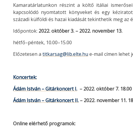
Kamaratárlatunkon részint a költő itáliai ismerőse
kapcsolódó nyomtatott könyveket és egy kéziratot,
századi külföldi és hazai kiadását tekinthetik meg az 
Időpontok:
2022. október 3. – 2022. november 13.
hétfő–péntek, 10.00–15.00
Előzetesen a
titkarsag@lib.elte.hu
e-mail címen lehet j
Koncertek:
Ádám István – Gitárkoncert I.
– 2022. október 7. 18.00
Ádám István – Gitárkoncert II.
– 2022. november 11. 18
Online elérhető programok: