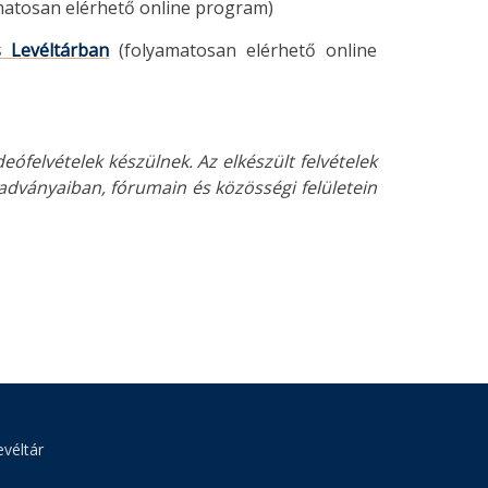
matosan elérhető online program)
s Levéltárban
(folyamatosan elérhető online
ófelvételek készülnek. Az elkészült felvételek
adványaiban, fórumain és közösségi felületein
véltár