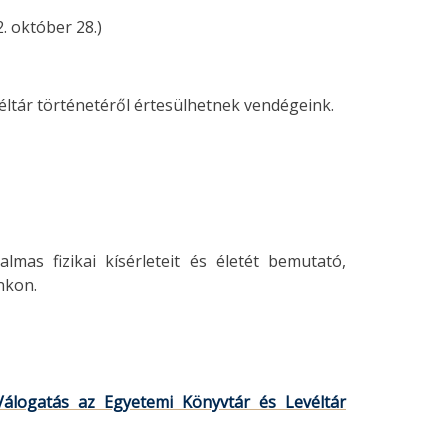
. október 28.)
ltár történetéről értesülhetnek vendégeink.
lmas fizikai kísérleteit és életét bemutató,
nkon.
álogatás az Egyetemi Könyvtár és Levéltár