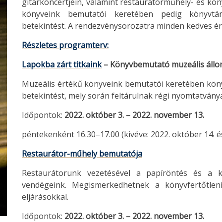
gitárkoncertjein, valamint restaurátorműhely- és kön
könyveink bemutatói keretében pedig könyvtár
betekintést. A rendezvénysorozatra minden kedves ér
Részletes programterv:
Lapokba zárt titkaink
– Könyvbemutató muzeális áll
Muzeális értékű könyveink bemutatói keretében kön
betekintést, mely során feltárulnak régi nyomtatványai
Időpontok:
2022. október 3. – 2022. november 13.
péntekenként 16.30–17.00 (kivéve: 2022. október 14. és
Restaurátor-műhely bemutatója
Restaurátorunk vezetésével a papíröntés és a kö
vendégeink. Megismerkedhetnek a könyvfertőtlení
eljárásokkal.
Időpontok:
2022. október 3. – 2022. november 13.