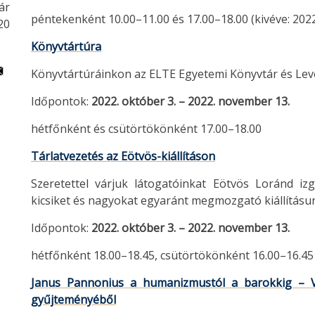
ár
péntekenként 10.00–11.00 és 17.00–18.00 (kivéve: 2022
20
Könyvtártúra
Könyvtártúráinkon az ELTE Egyetemi Könyvtár és Levé
Időpontok:
2022. október 3. – 2022. november 13.
hétfőnként és csütörtökönként 17.00–18.00
Tárlatvezetés az Eötvös-kiállításon
Szeretettel várjuk látogatóinkat Eötvös Loránd izga
kicsiket és nagyokat egyaránt megmozgató kiállításu
Időpontok:
2022. október 3. – 2022. november 13.
hétfőnként 18.00–18.45, csütörtökönként 16.00–16.45
Janus Pannonius a humanizmustól a barokkig – V
gyűjteményéből