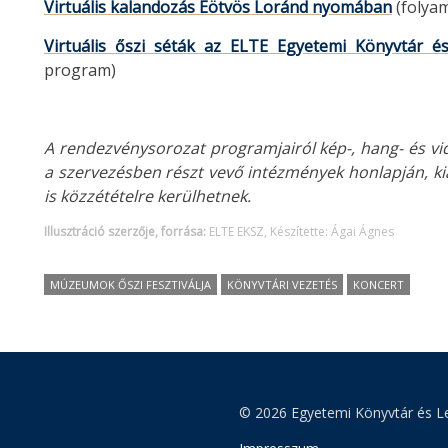
Virtuális kalandozás Eötvös Loránd nyomában
(folya
Virtuális őszi séták az ELTE Egyetemi Könyvtár é
program)
A rendezvénysorozat programjairól kép-, hang- és vide
a szervezésben részt vevő intézmények honlapján, ki
is közzétételre kerülhetnek.
Illusztráció szerzője, forrása:
ELTE EKSZ, Készítette: Ágai Ágnes
MÚZEUMOK ŐSZI FESZTIVÁLJA
KÖNYVTÁRI VEZETÉS
KONCERT
© 2026 Egyetemi Könyvtár és Le