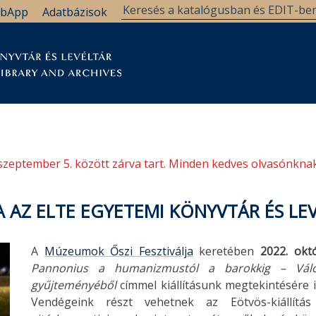
bApp
Adatbázisok
tár
Kutatástámogatás
Levéltár
Támogatás
szeptember 5. között zárva tart. Minden kedves olvasónknak
A AZ ELTE EGYETEMI KÖNYVTÁR ÉS LE
A
Múzeumok Őszi Fesztiválja
keretében
2022. okt
Pannonius a humanizmustól a barokkig – Válo
gyűjteményéből
címmel kiállításunk megtekintésére 
Vendégeink részt vehetnek az Eötvös-kiállítás 