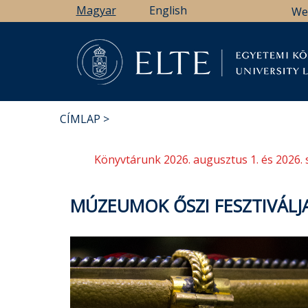
Ugrás
Magyar
English
We
a
tartalomra
Könyv
CÍMLAP
MORZSA
Könyvtárunk 2026. augusztus 1. és 2026. 
MÚZEUMOK ŐSZI FESZTIVÁLJ