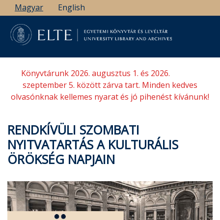
Ugrás
Magyar
English
a
tartalomra
Könyvtárunk 2026. augusztus 1. és 2026.
szeptember 5. között zárva tart. Minden kedves
olvasónknak kellemes nyarat és jó pihenést kívánunk!
RENDKÍVÜLI SZOMBATI
NYITVATARTÁS A KULTURÁLIS
ÖRÖKSÉG NAPJAIN