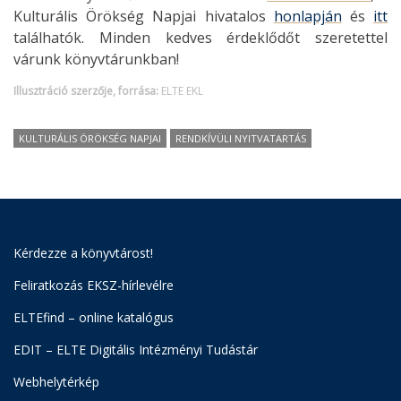
Kulturális Örökség Napjai hivatalos
honlapján
és
itt
találhatók. Minden kedves érdeklődőt szeretettel
várunk könyvtárunkban!
Illusztráció szerzője, forrása:
ELTE EKL
KULTURÁLIS ÖRÖKSÉG NAPJAI
RENDKÍVÜLI NYITVATARTÁS
Kérdezze a könyvtárost!
Feliratkozás EKSZ-hírlevélre
ELTEfind – online katalógus
EDIT – ELTE Digitális Intézményi Tudástár
Webhelytérkép