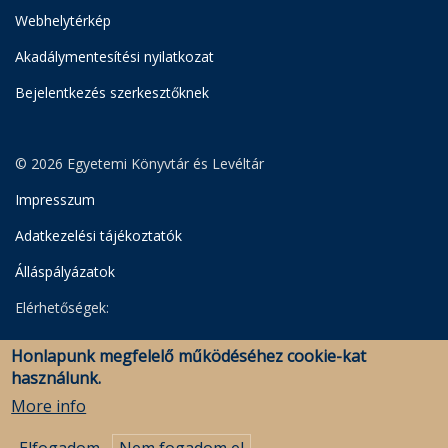
Webhelytérkép
Akadálymentesítési nyilatkozat
Bejelentkezés szerkesztőknek
© 2026 Egyetemi Könyvtár és Levéltár
Impresszum
Adatkezelési tájékoztatók
Álláspályázatok
Elérhetőségek:
Egyetemi Könyvtár
Honlapunk megfelelő működéséhez cookie-kat
Levéltár
használunk.
Savaria Könyvtár és Levéltár (Szombathely)
More info