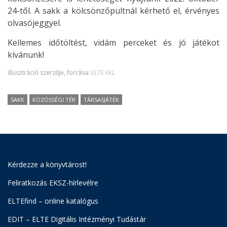
24-től. A sakk a kölcsönzőpultnál kérhető el, érvényes
olvasójeggyel.
Kellemes időtöltést, vidám perceket és jó játékot
kívánunk!
Illusztráció szerzője, forrása:
ELTE EKL
SAKK
KÖZÖSSÉGI TÉR
TÁRSASJÁTÉK
Kérdezze a könyvtárost!
Feliratkozás EKSZ-hírlevélre
ELTEfind – online katalógus
EDIT – ELTE Digitális Intézményi Tudástár