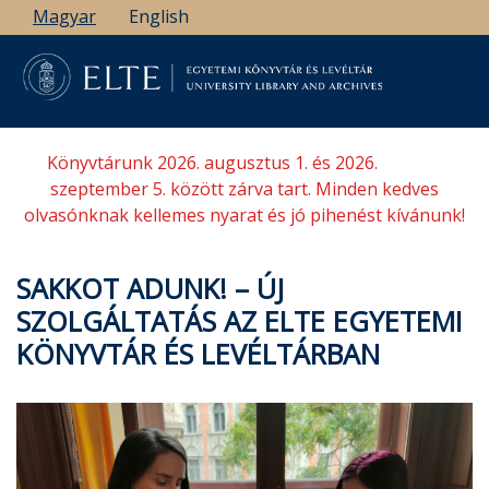
Ugrás
Magyar
English
a
tartalomra
Könyvtárunk 2026. augusztus 1. és 2026.
szeptember 5. között zárva tart. Minden kedves
olvasónknak kellemes nyarat és jó pihenést kívánunk!
SAKKOT ADUNK! – ÚJ
SZOLGÁLTATÁS AZ ELTE EGYETEMI
KÖNYVTÁR ÉS LEVÉLTÁRBAN