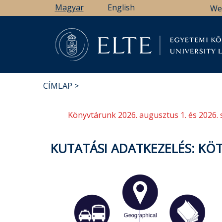
Ugrás
Magyar
English
We
a
tartalomra
Könyv
CÍMLAP
MORZSA
Könyvtárunk 2026. augusztus 1. és 2026. 
KUTATÁSI ADATKEZELÉS: KÖ