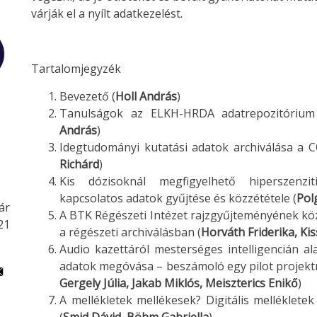
várják el a nyílt adatkezelést.
Tartalomjegyzék
Bevezető (
Holl András
)
Tanulságok az ELKH-HRDA adatrepozitórium p
András
)
Idegtudományi kutatási adatok archiválása a
Richárd
)
Kis dózisoknál megfigyelhető hiperszenziti
kapcsolatos adatok gyűjtése és közzététele (
Pol
ár
A BTK Régészeti Intézet rajzgyűjteményének kö
21
a régészeti archiválásban (
Horváth Friderika, Ki
Audio kazettáról mesterséges intelligencián al
adatok megóvása – beszámoló egy pilot projektr
Gergely Júlia, Jakab Miklós, Meiszterics Enikő
)
A mellékletek mellékesek? Digitális mellékletek