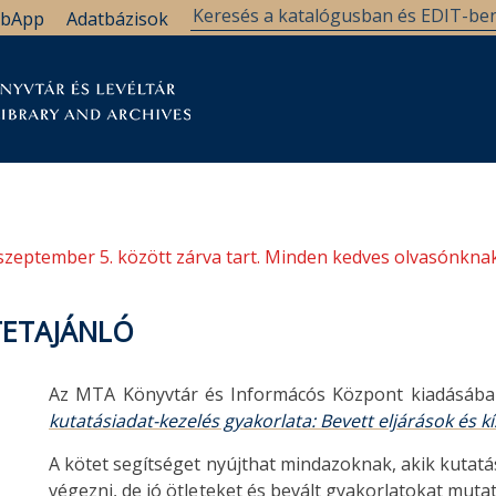
bApp
Adatbázisok
tár
Kutatástámogatás
Levéltár
Támogatás
szeptember 5. között zárva tart. Minden kedves olvasónknak
TETAJÁNLÓ
Az MTA Könyvtár és Informácós Központ kiadásában
kutatásiadat-kezelés gyakorlata: Bevett eljárások és kí
A kötet segítséget nyújthat mindazoknak, akik kutatás
végezni, de jó ötleteket és bevált gyakorlatokat muta