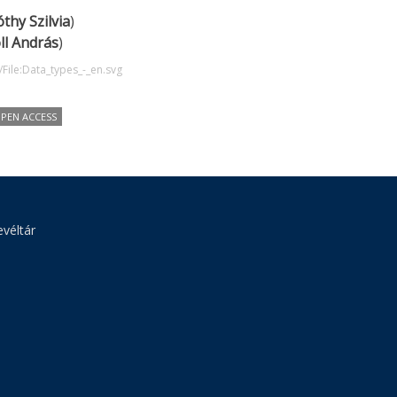
thy Szilvia
)
ll András
)
/File:Data_types_-_en.svg
PEN ACCESS
véltár