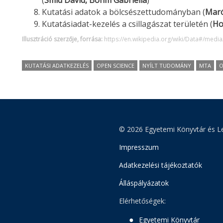
(
Smid Dávid, Böhm Gabriella
)
Kutatási adatok a bölcsészettudományban (
Maró
Kutatásiadat-kezelés a csillagászat területén (
Ho
Illusztráció szerzője, forrása:
https://en.wikipedia.org/wiki/Data#/media
KUTATÁSI ADATKEZELÉS
OPEN SCIENCE
NYÍLT TUDOMÁNY
MTA
O
© 2026 Egyetemi Könyvtár és Le
Impresszum
Adatkezelési tájékoztatók
Álláspályázatok
Elérhetőségek:
Egyetemi Könyvtár