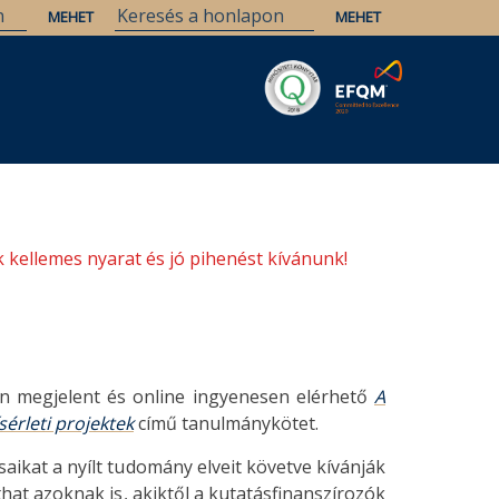
Savaria
Örökség
ELTE Könyvtárak
 kellemes nyarat és jó pihenést kívánunk!
 megjelent és online ingyenesen elérhető
A
sérleti projektek
című tanulmánykötet.
aikat a nyílt tudomány elveit követve kívánják
that azoknak is, akiktől a kutatásfinanszírozók