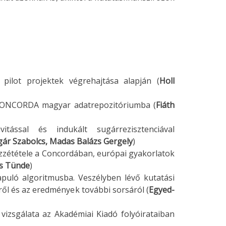
ilot projektek végrehajtása alapján (
Holl
 CONCORDA magyar adatrepozitóriumba (
Fiáth
vitással és indukált sugárrezisztenciával
gár Szabolcs, Madas Balázs Gergely
)
zzététele a Concordában, európai gyakorlatok
ss Tünde
)
apuló algoritmusba. Veszélyben lévő kutatási
ől és az eredmények további sorsáról (
Egyed-
 vizsgálata az Akadémiai Kiadó folyóirataiban