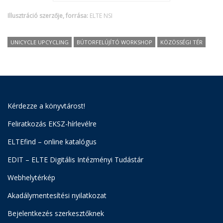
Illusztráció szerzője, forrása:
ELTE NSI
UNICYCLE UPCYCLING
BÚTORFELÚJÍTÓ WORKSHOP
KÖZÖSSÉGI TÉR
Kérdezze a könyvtárost!
Feliratkozás EKSZ-hírlevélre
ELTEfind – online katalógus
EDIT – ELTE Digitális Intézményi Tudástár
Webhelytérkép
Akadálymentesítési nyilatkozat
Bejelentkezés szerkesztőknek