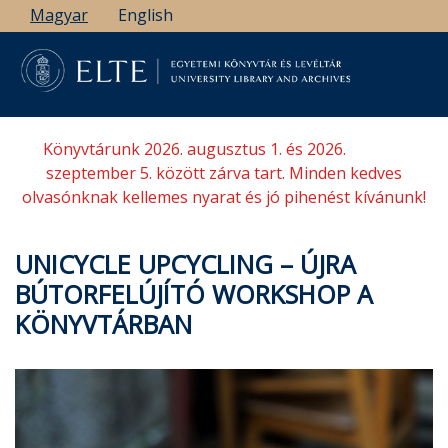
Ugrás
Magyar
English
a
tartalomra
Könyvtárunk 2026. augusztus 1. és 2026.
szeptember 5. között zárva tart. Minden kedves
olvasónknak kellemes nyarat és jó pihenést kívánunk!
UNICYCLE UPCYCLING – ÚJRA
BÚTORFELÚJÍTÓ WORKSHOP A
KÖNYVTÁRBAN