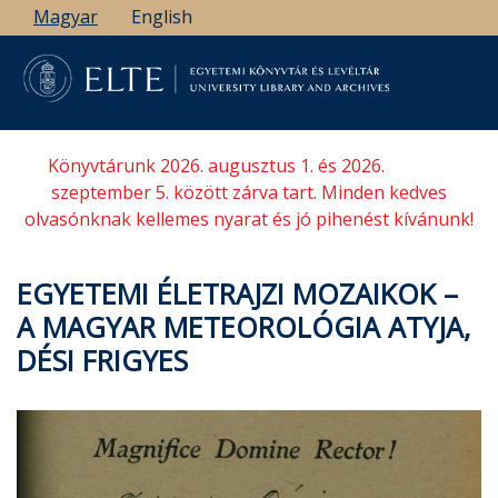
Ugrás
Magyar
English
a
tartalomra
Könyvtárunk 2026. augusztus 1. és 2026.
szeptember 5. között zárva tart. Minden kedves
olvasónknak kellemes nyarat és jó pihenést kívánunk!
EGYETEMI ÉLETRAJZI MOZAIKOK –
A MAGYAR METEOROLÓGIA ATYJA,
DÉSI FRIGYES