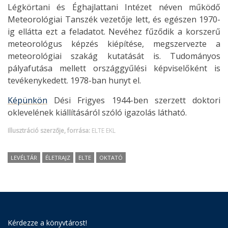
Légkörtani és Éghajlattani Intézet néven működő
Meteorológiai Tanszék vezetője lett, és egészen 1970-
ig ellátta ezt a feladatot. Nevéhez fűződik a korszerű
meteorológus képzés kiépítése, megszervezte a
meteorológiai szakág kutatását is. Tudományos
pályafutása mellett országgyűlési képviselőként is
tevékenykedett. 1978-ban hunyt el.
Képünkön
Dési Frigyes 1944-ben szerzett doktori
oklevelének kiállításáról szóló igazolás látható.
Illusztráció szerzője, forrása:
ELTE EKL
LEVÉLTÁR
ÉLETRAJZ
ELTE
OKTATÓ
Kérdezze a könyvtárost!