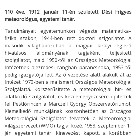
110 éve, 1912. január 11-én született Dési Frigyes
meteorológus, egyetemi tanár.
Tanulmányait egyetemünkön végezte matematika–
fizika szakon, 1944-ben tett doktori szigorlatot. A
második világháborúban a magyar királyi légierő
hivatásos állományának tagjaként teljesített
szolgálatot, majd 1950-től az Országos Meteorológiai
Intézetnek alezredesi rangban parancsnoka, 1953-től
pedig igazgatója lett. Az ő vezetése alatt alakult át az
Intézet 1970-ben a ma ismert Országos Meteorológiai
Szolgálattá. Korszerűsítette a meteorológiai hír- és
adatközlő szolgálatot, és kezdeményezésére építették
fel Pestlőrincen a Marczell György Obszervatóriumot.
Kiemelkedő munkájának köszönhetően az Országos
Meteorológiai Szolgálatot felvették a Meteorológiai
Világszervezet (WMO) tagjai közé. 1953. szeptember 1-
jén egyetemi tanári kinevezést kapott, a korábban