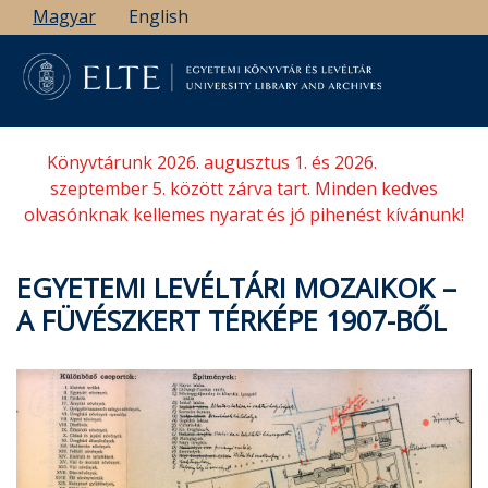
Ugrás
Magyar
English
a
tartalomra
Könyvtárunk 2026. augusztus 1. és 2026.
szeptember 5. között zárva tart. Minden kedves
olvasónknak kellemes nyarat és jó pihenést kívánunk!
EGYETEMI LEVÉLTÁRI MOZAIKOK –
A FÜVÉSZKERT TÉRKÉPE 1907-BŐL