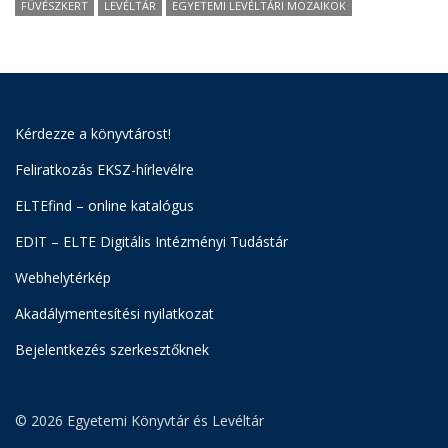
FÜVÉSZKERT
LEVÉLTÁR
EGYETEMI LEVÉLTÁRI MOZAIKOK
Kérdezze a könyvtárost!
Feliratkozás EKSZ-hírlevélre
ELTEfind – online katalógus
EDIT – ELTE Digitális Intézményi Tudástár
Webhelytérkép
Akadálymentesítési nyilatkozat
Bejelentkezés szerkesztőknek
© 2026 Egyetemi Könyvtár és Levéltár