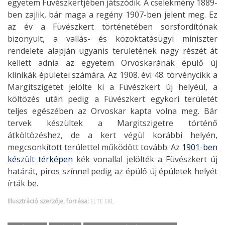
egyetem Füvészkertjében játszódik. A cselekmény 1889-
ben zajlik, bár maga a regény 1907-ben jelent meg. Ez
az év a Füvészkert történetében sorsfordítónak
bizonyult, a vallás- és közoktatásügyi miniszter
rendelete alapján ugyanis területének nagy részét át
kellett adnia az egyetem Orvoskarának épülő új
klinikák épületei számára. Az 1908. évi 48. törvénycikk a
Margitszigetet jelölte ki a Füvészkert új helyéül, a
költözés után pedig a Füvészkert egykori területét
teljes egészében az Orvoskar kapta volna meg. Bár
tervek készültek a Margitszigetre történő
átköltözéshez, de a kert végül korábbi helyén,
megcsonkított területtel működött tovább. Az
1901-ben
készült térképen
kék vonallal jelölték a Füvészkert új
határát, piros színnel pedig az épülő új épületek helyét
írták be.
Illusztráció szerzője, forrása:
ELTE EKL