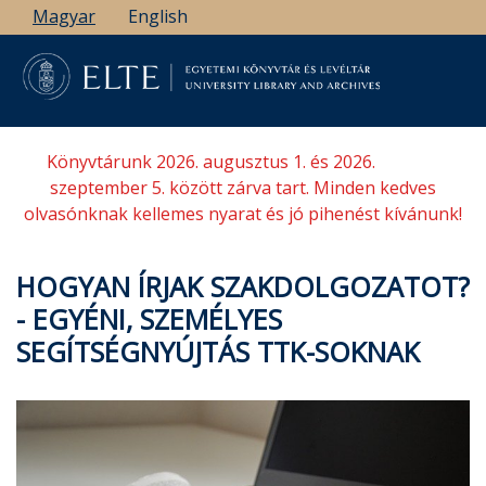
Ugrás
Magyar
English
a
tartalomra
Könyvtárunk 2026. augusztus 1. és 2026.
szeptember 5. között zárva tart. Minden kedves
olvasónknak kellemes nyarat és jó pihenést kívánunk!
HOGYAN ÍRJAK SZAKDOLGOZATOT?
- EGYÉNI, SZEMÉLYES
SEGÍTSÉGNYÚJTÁS TTK-SOKNAK