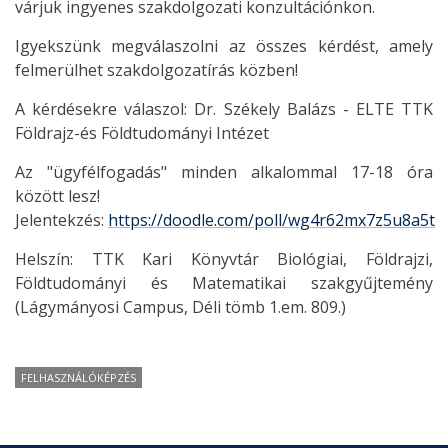
várjuk ingyenes szakdolgozati konzultációnkon.
Igyekszünk megválaszolni az összes kérdést, amely
felmerülhet szakdolgozatírás közben!
A kérdésekre válaszol: Dr. Székely Balázs - ELTE TTK
Földrajz-és Földtudományi Intézet
Az "ügyfélfogadás" minden alkalommal 17-18 óra
között lesz!
Jelentekzés:
https://doodle.com/poll/wg4r62mx7z5u8a5t
Helszín: TTK Kari Könyvtár Biológiai, Földrajzi,
Földtudományi és Matematikai szakgyűjtemény
(Lágymányosi Campus, Déli tömb 1.em. 809.)
FELHASZNÁLÓKÉPZÉS