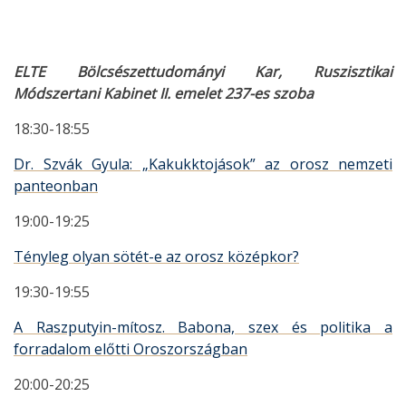
ELTE Bölcsészettudományi Kar, Ruszisztikai
Módszertani Kabinet II. emelet 237-es szoba
18:30-18:55
Dr. Szvák Gyula: „Kakukktojások” az orosz nemzeti
panteonban
19:00-19:25
Tényleg olyan sötét-e az orosz középkor?
19:30-19:55
A Raszputyin-mítosz. Babona, szex és politika a
forradalom előtti Oroszországban
20:00-20:25