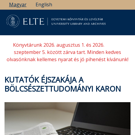
Ugrás
Magyar
English
a
tartalomra
Könyvtárunk 2026. augusztus 1. és 2026.
szeptember 5. között zárva tart. Minden kedves
olvasónknak kellemes nyarat és jó pihenést kívánunk!
KUTATÓK ÉJSZAKÁJA A
BÖLCSÉSZETTUDOMÁNYI KARON