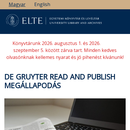
Ugrás
Magyar
English
a
tartalomra
Könyvtárunk 2026. augusztus 1. és 2026.
szeptember 5. között zárva tart. Minden kedves
olvasónknak kellemes nyarat és jó pihenést kívánunk!
DE GRUYTER READ AND PUBLISH
MEGÁLLAPODÁS