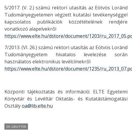
5/2017. (V. 2.) számú rektori utasítás az Eötvös Loránd
Tudományegyetemen végzett kutatási tevékenységgel
kapcsolatos publikációk közzétételének rendjére
vonatkozó alapelvekről
https://www.elte.hu/dstore/document/1203/ru_2017_05.p
7/2013. (VI. 26.) számú rektori utasítás az Eötvös Loránd
Tudományegyetem hivatalos levelezése során
használatos elektronikus levélcímekről
https://www.elte.hu/dstore/document/1235/ru_2013_07.p
Központi tájékoztatás és információ: ELTE Egyetemi
Könyvtár és Levéltár Oktatás- és Kutatástámogatási
Osztály
oa@lib.elte.hu
DE GRUYTER