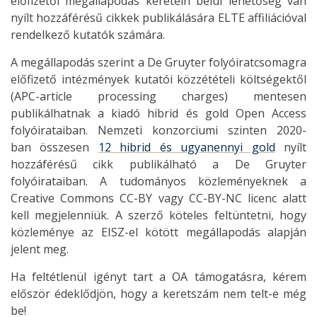
előfizetői megállapodás keretein belül lehetőség van
nyílt hozzáférésű cikkek publikálására ELTE affiliációval
rendelkező kutatók számára.
A megállapodás szerint a De Gruyter folyóiratcsomagra
előfizető intézmények kutatói közzétételi költségektől
(APC-article processing charges) mentesen
publikálhatnak a kiadó hibrid és gold Open Access
folyóirataiban. Nemzeti konzorciumi szinten 2020-
ban összesen
12 hibrid és ugyanennyi gold
nyílt
hozzáférésű cikk publikálható a De Gruyter
folyóirataiban. A tudományos közleményeknek a
Creative Commons CC-BY vagy CC-BY-NC licenc alatt
kell megjelenniük. A szerző köteles feltüntetni, hogy
közleménye az EISZ-el kötött megállapodás alapján
jelent meg.
Ha feltétlenül igényt tart a OA támogatásra, kérem
először édeklődjön, hogy a keretszám nem telt-e még
be!