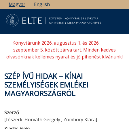
Ugrás
Magyar
English
a
tartalomra
Könyvtárunk 2026. augusztus 1. és 2026.
szeptember 5. között zárva tart. Minden kedves
olvasónknak kellemes nyarat és jó pihenést kívánunk!
SZÉP ÍVŰ HIDAK – KÍNAI
SZEMÉLYISÉGEK EMLÉKEI
MAGYARORSZÁGRÓL
Szerző
[főszerk. Horváth Gergely ; Zombory Klára]
Kiadás ideje