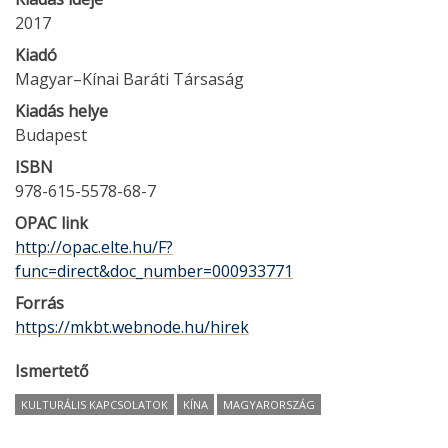
2017
Kiadó
Magyar–Kínai Baráti Társaság
Kiadás helye
Budapest
ISBN
978-615-5578-68-7
OPAC link
http://opac.elte.hu/F?
func=direct&doc_number=000933771
Forrás
https://mkbt.webnode.hu/hirek
Ismertető
KULTURÁLIS KAPCSOLATOK
KÍNA
MAGYARORSZÁG