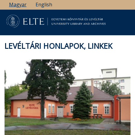
Ugrás
Magyar
English
a
tartalomra
LEVÉLTÁRI HONLAPOK, LINKEK