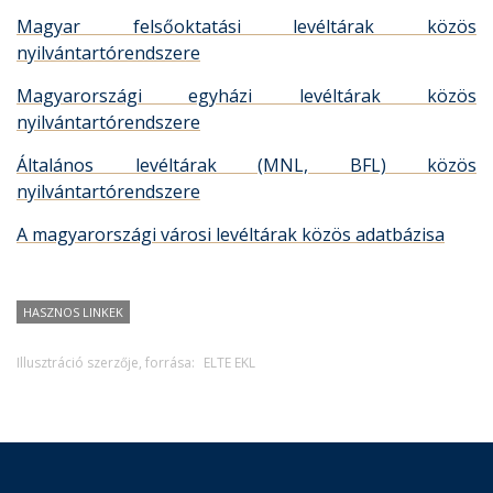
Magyar felsőoktatási levéltárak közös
nyilvántartórendszere
Magyarországi egyházi levéltárak közös
nyilvántartórendszere
Általános levéltárak (MNL, BFL) közös
nyilvántartórendszere
A magyarországi városi levéltárak közös adatbázisa
HASZNOS LINKEK
Illusztráció szerzője, forrása:
ELTE EKL