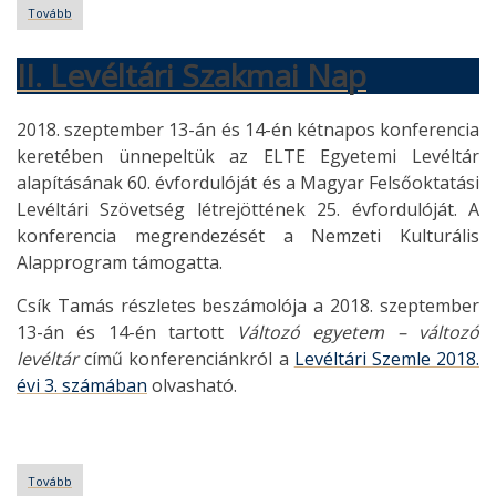
Tovább
(III.
Levéltári
Szakmai
II. Levéltári Szakmai Nap
Nap)
2018. szeptember 13-án és 14-én kétnapos konferencia
keretében ünnepeltük az ELTE Egyetemi Levéltár
alapításának 60. évfordulóját és a Magyar Felsőoktatási
Levéltári Szövetség létrejöttének 25. évfordulóját. A
konferencia megrendezését a Nemzeti Kulturális
Alapprogram támogatta.
Csík Tamás részletes beszámolója a 2018. szeptember
13-án és 14-én tartott
Változó egyetem – változó
levéltár
című konferenciánkról a
Levéltári Szemle 2018.
évi 3. számában
olvasható.
Tovább
(II.