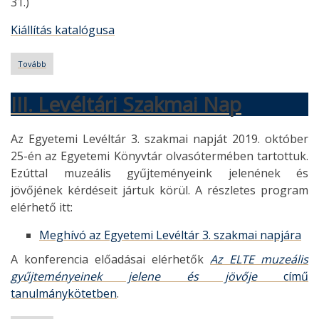
31.)
Kiállítás katalógusa
Tovább
(Személyi
hagyatékok
az
III. Levéltári Szakmai Nap
ELTE
levéltárában)
Az Egyetemi Levéltár 3. szakmai napját 2019. október
25-én az Egyetemi Könyvtár olvasótermében tartottuk.
Ezúttal muzeális gyűjteményeink jelenének és
jövőjének kérdéseit jártuk körül. A részletes program
elérhető itt:
Meghívó az Egyetemi Levéltár 3. szakmai napjára
A konferencia előadásai elérhetők
Az ELTE muzeális
gyűjteményeinek jelene és jövője
című
tanulmánykötetben
.