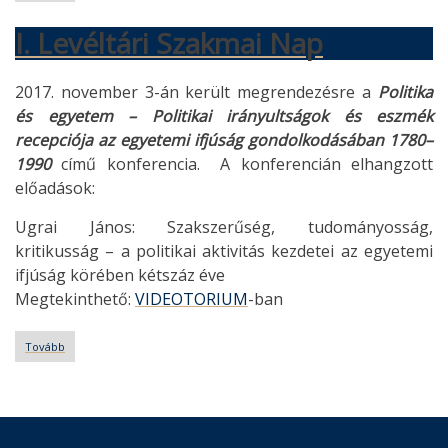
Levéltári
Szakmai
I. Levéltári Szakmai Nap
Nap)
2017. november 3-án került megrendezésre a
Politika
és egyetem – Politikai irányultságok és eszmék
recepciója az egyetemi ifjúság gondolkodásában 1780–
1990
című konferencia. A konferencián elhangzott
előadások:
Ugrai János: Szakszerűség, tudományosság,
kritikusság – a politikai aktivitás kezdetei az egyetemi
ifjúság körében kétszáz éve
Megtekinthető:
VIDEOTORIUM
-ban
Tovább
(I.
Levéltári
Szakmai
Nap)