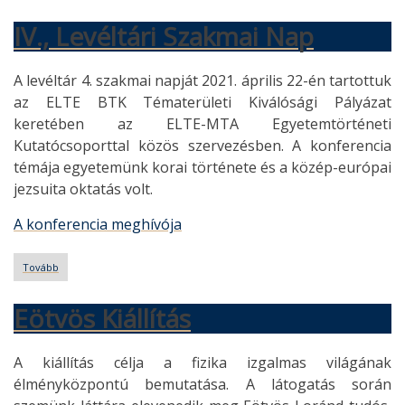
IV., Levéltári Szakmai Nap
A levéltár 4. szakmai napját 2021. április 22-én tartottuk
az ELTE BTK Tématerületi Kiválósági Pályázat
keretében az ELTE-MTA Egyetemtörténeti
Kutatócsoporttal közös szervezésben. A konferencia
témája egyetemünk korai története és a közép-európai
jezsuita oktatás volt.
A konferencia meghívója
Tovább
(IV.,
Levéltári
Szakmai
Eötvös Kiállítás
Nap)
A kiállítás célja a fizika izgalmas világának
élményközpontú bemutatása. A látogatás során