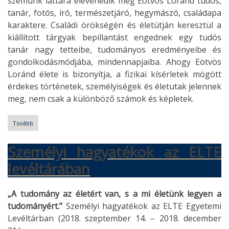
szemünk láttára elevenedik meg Eötvös Loránd tudós,
tanár, fotós, író, természetjáró, hegymászó, családapa
karaktere. Családi örökségén és életútján keresztül a
kiállított tárgyak bepillantást engednek egy tudós
tanár nagy tetteibe, tudományos eredményeibe és
gondolkodásmódjába, mindennapjaiba. Ahogy Eötvös
Loránd élete is bizonyítja, a fizikai kísérletek mögött
érdekes történetek, személyiségek és életutak jelennek
meg, nem csak a különböző számok és képletek.
Tovább
(Eötvös
Kiállítás)
Személyi hagyatékok az ELTE
levéltárában
„A tudomány az életért van, s a mi életünk legyen a
tudományért.”
Személyi hagyatékok az ELTE Egyetemi
Levéltárban (2018. szeptember 14. – 2018. december