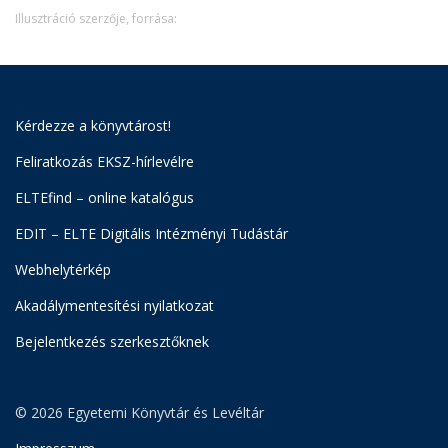
Illusztráció szerzője, forrása:
Kérdezze a könyvtárost!
Feliratkozás EKSZ-hírlevélre
ELTEfind – online katalógus
EDIT – ELTE Digitális Intézményi Tudástár
Webhelytérkép
Akadálymentesítési nyilatkozat
Bejelentkezés szerkesztőknek
© 2026 Egyetemi Könyvtár és Levéltár