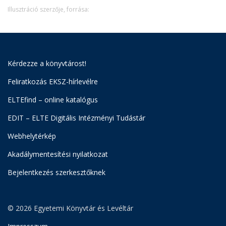
Illusztráció szerzője, forrása:
Kérdezze a könyvtárost!
Feliratkozás EKSZ-hírlevélre
ELTEfind – online katalógus
EDIT – ELTE Digitális Intézményi Tudástár
Webhelytérkép
Akadálymentesítési nyilatkozat
Bejelentkezés szerkesztőknek
© 2026 Egyetemi Könyvtár és Levéltár