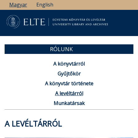
Ugrás
Magyar
English
a
tartalomra
RÓLUNK
A könyvtárról
Gyűjtőkör
A könyvtár története
A levéltárról
Munkatársak
A LEVÉLTÁRRÓL