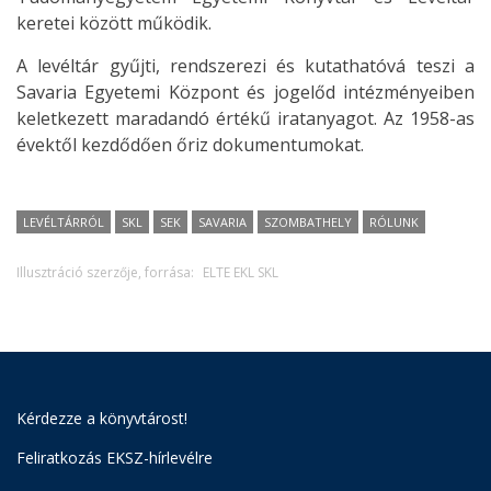
keretei között működik.
A levéltár gyűjti, rendszerezi és kutathatóvá teszi a
Savaria Egyetemi Központ és jogelőd intézményeiben
keletkezett maradandó értékű iratanyagot. Az 1958-as
évektől kezdődően őriz dokumentumokat.
LEVÉLTÁRRÓL
SKL
SEK
SAVARIA
SZOMBATHELY
RÓLUNK
Illusztráció szerzője, forrása:
ELTE EKL SKL
Kérdezze a könyvtárost!
Feliratkozás EKSZ-hírlevélre