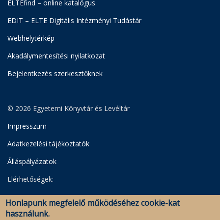
ELTEfind – online katalógus
EDIT – ELTE Digitális Intézményi Tudástár
Webhelytérkép
Akadálymentesítési nyilatkozat
Bejelentkezés szerkesztőknek
© 2026 Egyetemi Könyvtár és Levéltár
Impresszum
Adatkezelési tájékoztatók
Álláspályázatok
Elérhetőségek:
Egyetemi Könyvtár
Honlapunk megfelelő működéséhez cookie-kat
Levéltár
használunk.