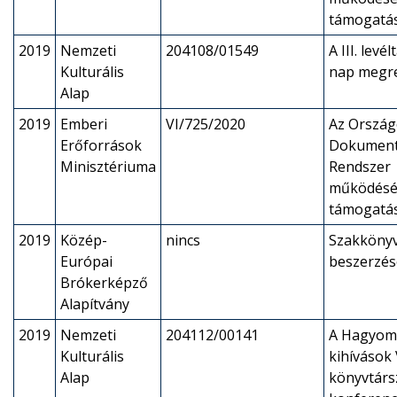
támogatá
2019
Nemzeti
204108/01549
A III. levé
Kulturális
nap megr
Alap
2019
Emberi
VI/725/2020
Az Ország
Erőforrások
Dokument
Minisztériuma
Rendszer
működés
támogatá
2019
Közép-
nincs
Szakköny
Európai
beszerzés
Brókerképző
Alapítvány
2019
Nemzeti
204112/00141
A Hagyom
Kulturális
kihívások V
Alap
könyvtárs