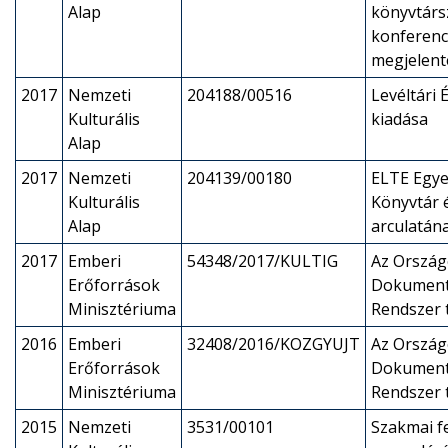
Alap
könyvtárs
konferenc
megjelent
2017
Nemzeti
204188/00516
Levéltári
Kulturális
kiadása
Alap
2017
Nemzeti
204139/00180
ELTE Egye
Kulturális
Könyvtár é
Alap
arculatána
2017
Emberi
54348/2017/KULTIG
Az Ország
Erőforrások
Dokument
Minisztériuma
Rendszer
2016
Emberi
32408/2016/KOZGYUJT
Az Ország
Erőforrások
Dokument
Minisztériuma
Rendszer
2015
Nemzeti
3531/00101
Szakmai f