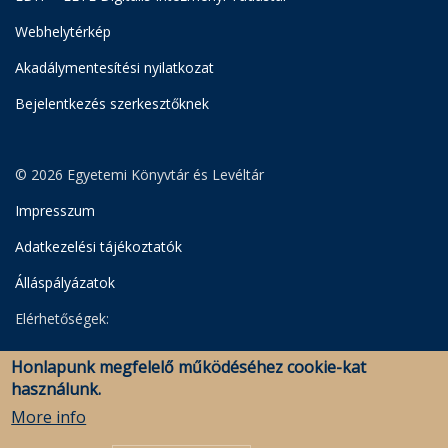
Webhelytérkép
Akadálymentesítési nyilatkozat
Bejelentkezés szerkesztőknek
© 2026 Egyetemi Könyvtár és Levéltár
Impresszum
Adatkezelési tájékoztatók
Álláspályázatok
Elérhetőségek:
Egyetemi Könyvtár
Honlapunk megfelelő működéséhez cookie-kat
Levéltár
használunk.
Savaria Könyvtár és Levéltár (Szombathely)
More info