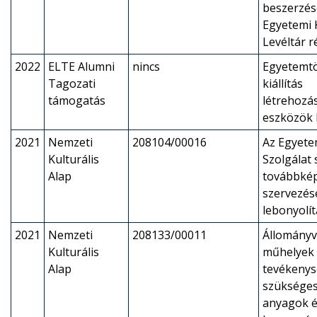
beszerzés
Egyetemi 
Levéltár r
2022
ELTE Alumni
nincs
Egyetemtö
Tagozati
kiállítás
támogatás
létrehozá
eszközök 
2021
Nemzeti
208104/00016
Az Egyete
Kulturális
Szolgálat
Alap
továbbké
szervezés
lebonyolí
2021
Nemzeti
208133/00011
Állományv
Kulturális
műhelyek
Alap
tevékeny
szükséges
anyagok é