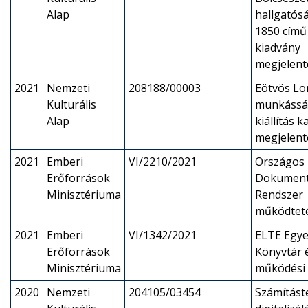
Alap
hallgatós
1850 című 
kiadvány
megjelent
2021
Nemzeti
208188/00003
Eötvös Lo
Kulturális
munkássá
Alap
kiállítás 
megjelent
2021
Emberi
VI/2210/2021
Országos
Erőforrások
Dokument
Minisztériuma
Rendszer
működtet
2021
Emberi
VI/1342/2021
ELTE Egye
Erőforrások
Könyvtár é
Minisztériuma
működési 
2020
Nemzeti
204105/03454
Számítást