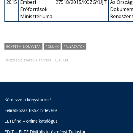
2015
Emberi
27518/2015/KOZGYUJT
Az Ország
Erőforrások
Dokument
Minisztériuma
Rendszer
EGYETEMI KÖNYVTÁR
RÓLUNK
PÁLYÁZATOK
Illusztráció szerzője, forrása:
ELTE EKL
Kérdezze a könyvtárost!
Feliratkozás EKSZ-hírlevélre
ELTEfind – online katalógus
EDIT – ELTE Digitális Intézményi Tudástár