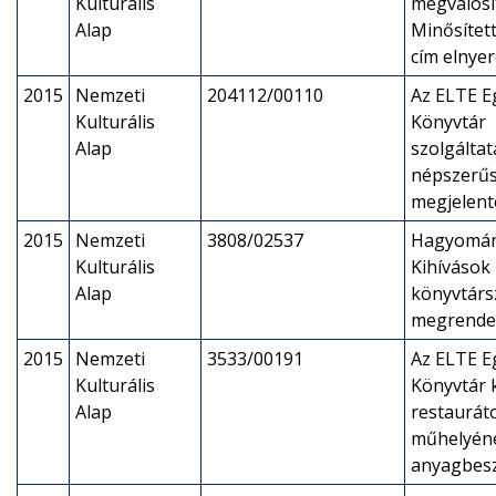
Kulturális
megvalósí
Alap
Minősítet
cím elnye
2015
Nemzeti
204112/00110
Az ELTE E
Kulturális
Könyvtár
Alap
szolgáltat
népszerűs
megjelent
2015
Nemzeti
3808/02537
Hagyomán
Kulturális
Kihívások 
Alap
könyvtárs
megrende
2015
Nemzeti
3533/00191
Az ELTE E
Kulturális
Könyvtár 
Alap
restaurát
műhelyén
anyagbes