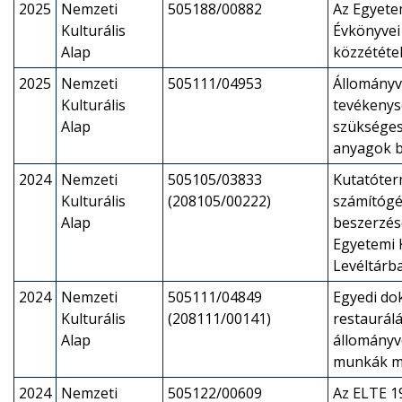
2025
Nemzeti
505188/00882
Az Egyete
Kulturális
Évkönyvei 
Alap
közzététe
2025
Nemzeti
505111/04953
Állományv
Kulturális
tevékeny
Alap
szükséges
anyagok b
2024
Nemzeti
505105/03833
Kutatóter
Kulturális
(208105/00222)
számítóg
Alap
beszerzés
Egyetemi 
Levéltárb
2024
Nemzeti
505111/04849
Egyedi d
Kulturális
(208111/00141)
restaurálá
Alap
állományv
munkák m
2024
Nemzeti
505122/00609
Az ELTE 1