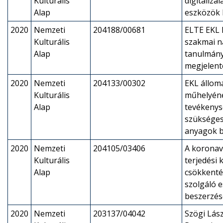
Kulturális
digitalizál
Alap
eszközök 
2020
Nemzeti
204188/00681
ELTE EKL l
Kulturális
szakmai n
Alap
tanulmán
megjelent
2020
Nemzeti
204133/00302
EKL állom
Kulturális
műhelyén
Alap
tevékeny
szükséges
anyagok b
2020
Nemzeti
204105/03406
A koronav
Kulturális
terjedési
Alap
csökkenté
szolgáló 
beszerzés
2020
Nemzeti
203137/04042
Szögi Lász