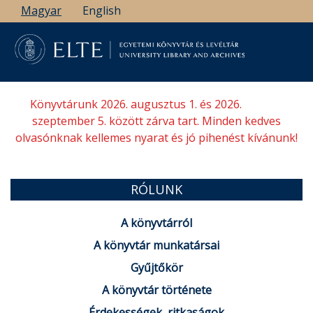
Ugrás
Magyar
English
a
tartalomra
Könyvtárunk 2026. augusztus 1. és 2026.
szeptember 5. között zárva tart. Minden kedves
olvasónknak kellemes nyarat és jó pihenést kívánunk!
RÓLUNK
A könyvtárról
A könyvtár munkatársai
Gyűjtőkör
A könyvtár története
Érdekességek, ritkaságok