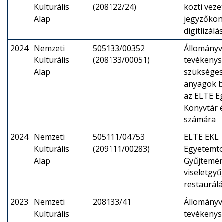
Kulturális
(208122/24)
közti veze
Alap
jegyzőkön
digitlizálá
2024
Nemzeti
505133/00352
Állományv
Kulturális
(208133/00051)
tevékeny
Alap
szükséges
anyagok b
az ELTE E
Könyvtár é
számára
2024
Nemzeti
505111/04753
ELTE EKL
Kulturális
(209111/00283)
Egyetemtö
Alap
Gyűjtemény
viseletgy
restaurál
2023
Nemzeti
208133/41
Állományv
Kulturális
tevékeny