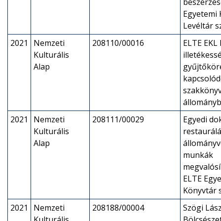
beszerzés
Egyetemi 
Levéltár 
2021
Nemzeti
208110/00016
ELTE EKL 
Kulturális
illetékess
Alap
gyűjtőkör
kapcsoló
szakkönyv
állományb
2021
Nemzeti
208111/00029
Egyedi d
Kulturális
restaurálá
Alap
állományv
munkák
megvalósí
ELTE Egye
Könyvtár 
2021
Nemzeti
208188/00004
Szögi Lász
Kulturális
Bölcsésze