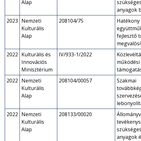
Alap
szükséges
anyagok b
2023
Nemzeti
208104/75
Hatékony 
Kulturális
együttmű
Alap
fejlesztő 
megvalósí
2022
Kulturális és
IV/933-1/2022
Közlevéltá
Innovációs
működési 
Minisztérium
támogatá
2022
Nemzeti
208104/00057
Szakmai
Kulturális
továbbké
Alap
szervezés
lebonyolí
2022
Nemzeti
208133/00020
Állományv
Kulturális
tevékeny
Alap
szükséges
anyagok é