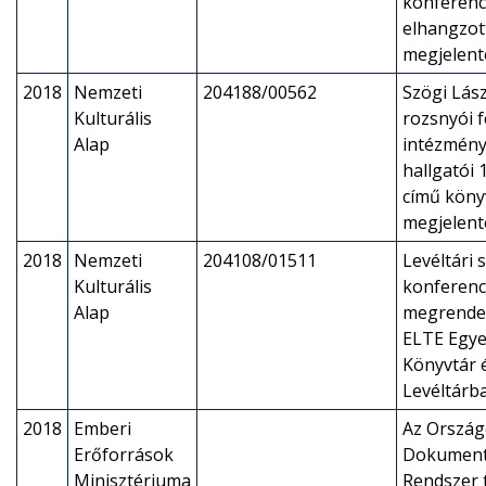
konferenc
elhangzot
megjelent
2018
Nemzeti
204188/00562
Szögi Lász
Kulturális
rozsnyói 
Alap
intézmény
hallgatói
című köny
megjelent
2018
Nemzeti
204108/01511
Levéltári 
Kulturális
konferenc
Alap
megrende
ELTE Egye
Könyvtár 
Levéltárb
2018
Emberi
Az Ország
Erőforrások
Dokument
Minisztériuma
Rendszer