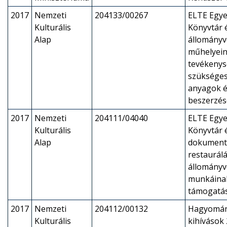
2017
Nemzeti
204133/00267
ELTE Egye
Kulturális
Könyvtár é
Alap
állományv
műhelyei
tevékeny
szükséges
anyagok é
beszerzés
2017
Nemzeti
204111/04040
ELTE Egye
Kulturális
Könyvtár é
Alap
dokument
restaurálá
állományv
munkáina
támogatá
2017
Nemzeti
204112/00132
Hagyomán
Kulturális
kihívások