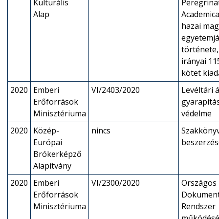
Kulturális
Peregrina
Alap
Academica 
hazai mag
egyetemjá
története
irányai 1
kötet kia
2020
Emberi
VI/2403/2020
Levéltári 
Erőforrások
gyarapítás
Minisztériuma
védelme
2020
Közép-
nincs
Szakköny
Európai
beszerzés
Brókerképző
Alapítvány
2020
Emberi
VI/2300/2020
Országos
Erőforrások
Dokument
Minisztériuma
Rendszer
működés