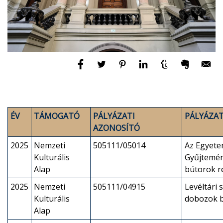
ÉV
TÁMOGATÓ
PÁLYÁZATI
PÁLYÁZAT
AZONOSÍTÓ
2025
Nemzeti
505111/05014
Az Egyete
Kulturális
Gyűjtemén
Alap
bútorok r
2025
Nemzeti
505111/04915
Levéltári
Kulturális
dobozok 
Alap