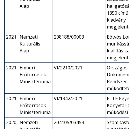
Alap
hallgatós
1850 című 
kiadvány
megjelent
2021
Nemzeti
208188/00003
Eötvös Lo
Kulturális
munkássá
Alap
kiállítás 
megjelent
2021
Emberi
VI/2210/2021
Országos
Erőforrások
Dokument
Minisztériuma
Rendszer
működtet
2021
Emberi
VI/1342/2021
ELTE Egye
Erőforrások
Könyvtár é
Minisztériuma
működési 
2020
Nemzeti
204105/03454
Számítást