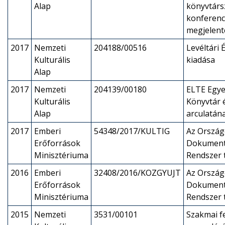
Alap
könyvtárs
konferenc
megjelent
2017
Nemzeti
204188/00516
Levéltári
Kulturális
kiadása
Alap
2017
Nemzeti
204139/00180
ELTE Egye
Kulturális
Könyvtár é
Alap
arculatána
2017
Emberi
54348/2017/KULTIG
Az Ország
Erőforrások
Dokument
Minisztériuma
Rendszer
2016
Emberi
32408/2016/KOZGYUJT
Az Ország
Erőforrások
Dokument
Minisztériuma
Rendszer
2015
Nemzeti
3531/00101
Szakmai f