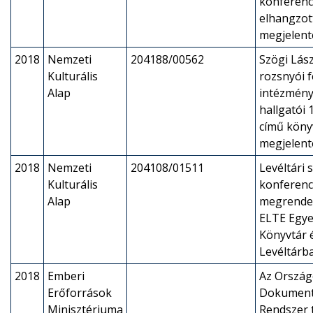
konferenc
elhangzot
megjelent
2018
Nemzeti
204188/00562
Szögi Lász
Kulturális
rozsnyói 
Alap
intézmény
hallgatói
című köny
megjelent
2018
Nemzeti
204108/01511
Levéltári 
Kulturális
konferenc
Alap
megrende
ELTE Egye
Könyvtár 
Levéltárb
2018
Emberi
Az Ország
Erőforrások
Dokument
Minisztériuma
Rendszer