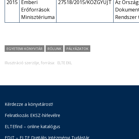
2015
Emberi
27518/2015/KOZGYUJT
Az Ország
Erőforrások
Dokument
Minisztériuma
Rendszer
EGYETEMI KÖNYVTÁR
RÓLUNK
PÁLYÁZATOK
Illusztráció szerzője, forrása:
ELTE EKL
Kérdezze a könyvtárost!
Feliratkozás EKSZ-hírlevélre
ELTEfind – online katalógus
EDIT – ELTE Digitális Intézményi Tudástár