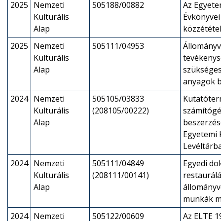
2025
Nemzeti
505188/00882
Az Egyete
Kulturális
Évkönyvei 
Alap
közzététe
2025
Nemzeti
505111/04953
Állományv
Kulturális
tevékeny
Alap
szükséges
anyagok b
2024
Nemzeti
505105/03833
Kutatóter
Kulturális
(208105/00222)
számítóg
Alap
beszerzés
Egyetemi 
Levéltárb
2024
Nemzeti
505111/04849
Egyedi d
Kulturális
(208111/00141)
restaurálá
Alap
állományv
munkák m
2024
Nemzeti
505122/00609
Az ELTE 1