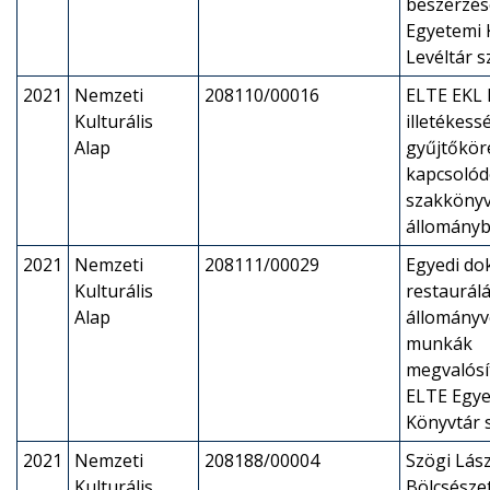
beszerzés
Egyetemi 
Levéltár 
2021
Nemzeti
208110/00016
ELTE EKL 
Kulturális
illetékess
Alap
gyűjtőkör
kapcsoló
szakkönyv
állományb
2021
Nemzeti
208111/00029
Egyedi d
Kulturális
restaurálá
Alap
állományv
munkák
megvalósí
ELTE Egye
Könyvtár 
2021
Nemzeti
208188/00004
Szögi Lász
Kulturális
Bölcsésze