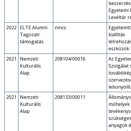
beszerzés
Egyetemi 
Levéltár r
2022
ELTE Alumni
nincs
Egyetemtö
Tagozati
kiállítás
támogatás
létrehozá
eszközök 
2021
Nemzeti
208104/00016
Az Egyete
Kulturális
Szolgálat
Alap
továbbké
szervezés
lebonyolí
2021
Nemzeti
208133/00011
Állományv
Kulturális
műhelyek
Alap
tevékeny
szükséges
anyagok é