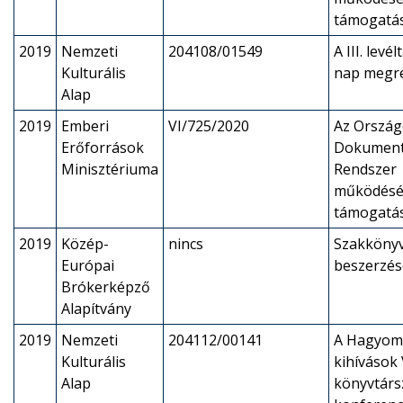
támogatá
2019
Nemzeti
204108/01549
A III. levé
Kulturális
nap megr
Alap
2019
Emberi
VI/725/2020
Az Ország
Erőforrások
Dokument
Minisztériuma
Rendszer
működés
támogatá
2019
Közép-
nincs
Szakköny
Európai
beszerzés
Brókerképző
Alapítvány
2019
Nemzeti
204112/00141
A Hagyom
Kulturális
kihívások V
Alap
könyvtárs