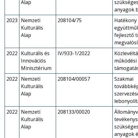
Alap
szükséges
anyagok b
2023
Nemzeti
208104/75
Hatékony 
Kulturális
együttmű
Alap
fejlesztő 
megvalósí
2022
Kulturális és
IV/933-1/2022
Közlevéltá
Innovációs
működési 
Minisztérium
támogatá
2022
Nemzeti
208104/00057
Szakmai
Kulturális
továbbké
Alap
szervezés
lebonyolí
2022
Nemzeti
208133/00020
Állományv
Kulturális
tevékeny
Alap
szükséges
anyagok é