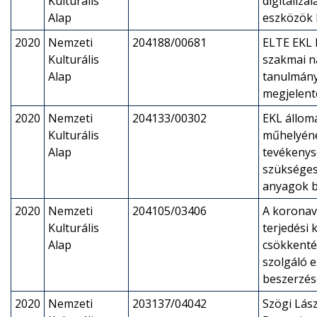
Kulturális
digitalizál
Alap
eszközök 
2020
Nemzeti
204188/00681
ELTE EKL l
Kulturális
szakmai n
Alap
tanulmán
megjelent
2020
Nemzeti
204133/00302
EKL állom
Kulturális
műhelyén
Alap
tevékeny
szükséges
anyagok b
2020
Nemzeti
204105/03406
A koronav
Kulturális
terjedési
Alap
csökkenté
szolgáló 
beszerzés
2020
Nemzeti
203137/04042
Szögi Lász