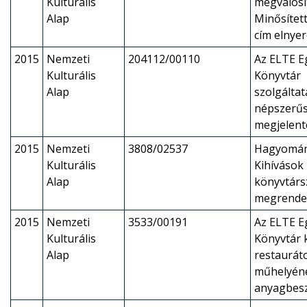
Kulturális
megvalósí
Alap
Minősítet
cím elnye
2015
Nemzeti
204112/00110
Az ELTE E
Kulturális
Könyvtár
Alap
szolgáltat
népszerűs
megjelent
2015
Nemzeti
3808/02537
Hagyomán
Kulturális
Kihívások 
Alap
könyvtárs
megrende
2015
Nemzeti
3533/00191
Az ELTE E
Kulturális
Könyvtár 
Alap
restaurát
műhelyén
anyagbes