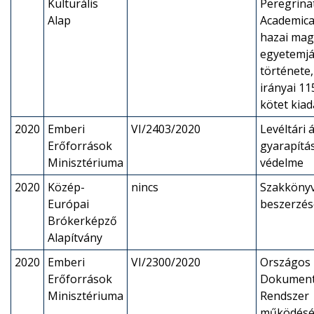
Kulturális
Peregrina
Alap
Academica 
hazai mag
egyetemjá
története
irányai 1
kötet kia
2020
Emberi
VI/2403/2020
Levéltári 
Erőforrások
gyarapítás
Minisztériuma
védelme
2020
Közép-
nincs
Szakköny
Európai
beszerzés
Brókerképző
Alapítvány
2020
Emberi
VI/2300/2020
Országos
Erőforrások
Dokument
Minisztériuma
Rendszer
működés