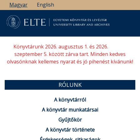
Ugrás
Magyar
English
a
tartalomra
Könyvtárunk 2026. augusztus 1. és 2026.
szeptember 5. között zárva tart. Minden kedves
olvasónknak kellemes nyarat és jó pihenést kívánunk!
RÓLUNK
A könyvtárról
A könyvtár munkatársai
Gyűjtőkör
A könyvtár története
Érdekességek, ritkaságok