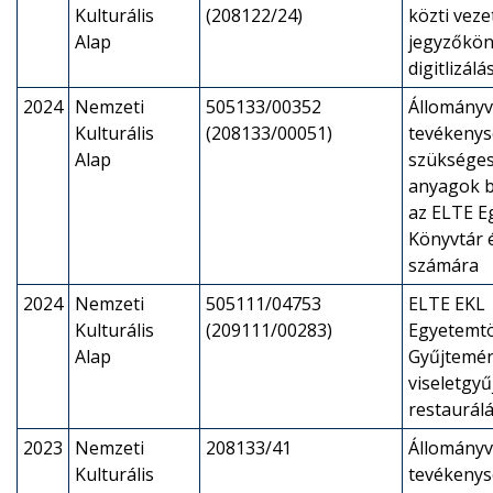
Kulturális
(208122/24)
közti veze
Alap
jegyzőkön
digitlizálá
2024
Nemzeti
505133/00352
Állományv
Kulturális
(208133/00051)
tevékeny
Alap
szükséges
anyagok b
az ELTE E
Könyvtár é
számára
2024
Nemzeti
505111/04753
ELTE EKL
Kulturális
(209111/00283)
Egyetemtö
Alap
Gyűjtemény
viseletgy
restaurál
2023
Nemzeti
208133/41
Állományv
Kulturális
tevékeny