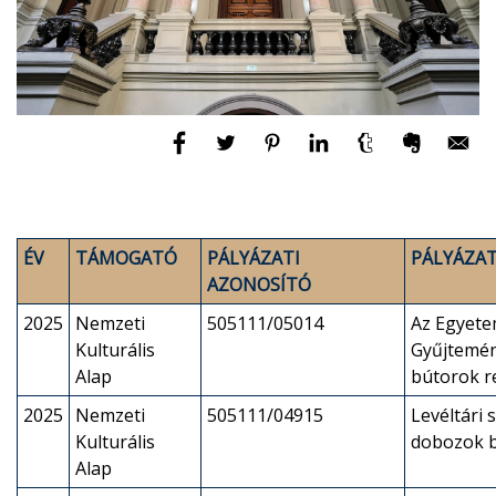
ÉV
TÁMOGATÓ
PÁLYÁZATI
PÁLYÁZAT
AZONOSÍTÓ
2025
Nemzeti
505111/05014
Az Egyete
Kulturális
Gyűjtemén
Alap
bútorok r
2025
Nemzeti
505111/04915
Levéltári
Kulturális
dobozok 
Alap