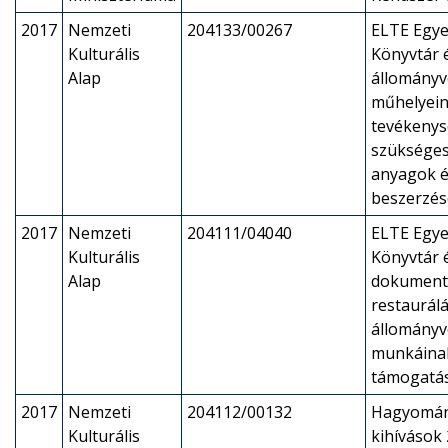
2017
Nemzeti
204133/00267
ELTE Egye
Kulturális
Könyvtár é
Alap
állományv
műhelyei
tevékeny
szükséges
anyagok é
beszerzés
2017
Nemzeti
204111/04040
ELTE Egye
Kulturális
Könyvtár é
Alap
dokument
restaurálá
állományv
munkáina
támogatá
2017
Nemzeti
204112/00132
Hagyomán
Kulturális
kihívások