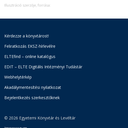
Illusztráció szerzője, forrása:
Kérdezze a könyvtárost!
Feliratkozás EKSZ-hírlevélre
ELTEfind – online katalógus
EDIT – ELTE Digitális Intézményi Tudástár
Webhelytérkép
Akadálymentesítési nyilatkozat
Bejelentkezés szerkesztőknek
© 2026 Egyetemi Könyvtár és Levéltár