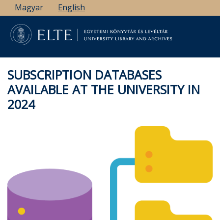
Skip
Magyar
English
to
main
content
SUBSCRIPTION DATABASES
AVAILABLE AT THE UNIVERSITY IN
2024