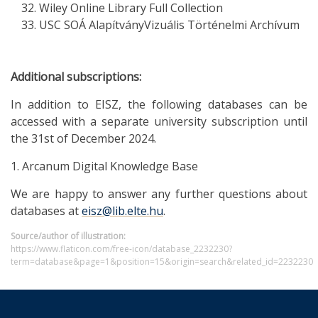
Wiley Online Library Full Collection
USC SOÁ AlapítványVizuális Történelmi Archívum
Additional subscriptions:
In addition to EISZ, the following databases can be
accessed with a separate university subscription until
the 31st of December 2024.
1. Arcanum Digital Knowledge Base
We are happy to answer any further questions about
databases at
eisz@lib.elte.hu
.
Source/author of illustration:
https://www.flaticon.com/free-icon/database_2232230?
term=database&page=1&position=15&origin=search&related_id=2232230