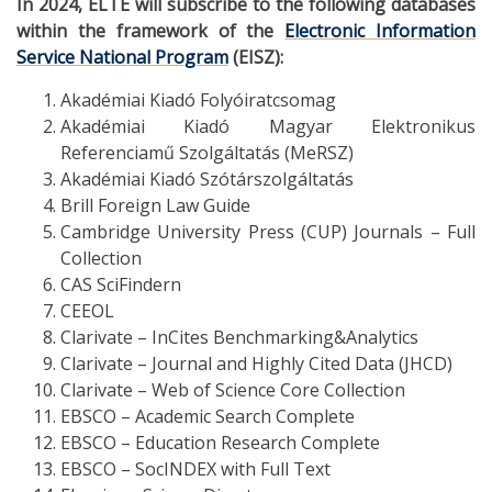
In 2024, ELTE will subscribe to the following databases
within the framework of the
Electronic Information
Service National Program
(EISZ):
Akadémiai Kiadó Folyóiratcsomag
Akadémiai Kiadó Magyar Elektronikus
Referenciamű Szolgáltatás (MeRSZ)
Akadémiai Kiadó Szótárszolgáltatás
Brill Foreign Law Guide
Cambridge University Press (CUP) Journals – Full
Collection
CAS SciFindern
CEEOL
Clarivate – InCites Benchmarking&Analytics
Clarivate – Journal and Highly Cited Data (JHCD)
Clarivate – Web of Science Core Collection
EBSCO – Academic Search Complete
EBSCO – Education Research Complete
EBSCO – SocINDEX with Full Text