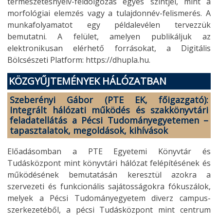
természetesnyelv-feldolgozás egyes szintjei, mint a
morfológiai elemzés vagy a tulajdonnév-felismerés. A
munkafolyamatot egy példalevélen tervezzük
bemutatni. A felület, amelyen publikáljuk az
elektronikusan elérhető forrásokat, a Digitális
Bölcsészeti Platform: https://dhupla.hu.
KÖZGYŰJTEMÉNYEK
HÁLÓZATBAN
Szeberényi Gábor (PTE EK, főigazgató):
Integrált hálózati működés és szakkönyvtári
feladatellátás a Pécsi Tudományegyetemen –
tapasztalatok, megoldások, kihívások
Előadásomban a PTE Egyetemi Könyvtár és
Tudásközpont mint könyvtári hálózat felépítésének és
működésének bemutatásán keresztül azokra a
szervezeti és funkcionális sajátosságokra fókuszálok,
melyek a Pécsi Tudományegyetem diverz campus-
szerkezetéből, a pécsi Tudásközpont mint centrum