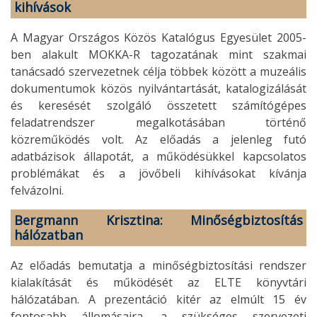
kihívások
A Magyar Országos Közös Katalógus Egyesület 2005-
ben alakult MOKKA-R tagozatának mint szakmai
tanácsadó szervezetnek célja többek között a muzeális
dokumentumok közös nyilvántartását, katalogizálását
és keresését szolgáló összetett számítógépes
feladatrendszer megalkotásában történő
közreműködés volt. Az előadás a jelenleg futó
adatbázisok állapotát, a működésükkel kapcsolatos
problémákat és a jövőbeli kihívásokat kívánja
felvázolni.
Bergmann Krisztina: Minőségbiztosítás
hálózatban
Az előadás bemutatja a minőségbiztosítási rendszer
kialakítását és működését az ELTE könyvtári
hálózatában. A prezentáció kitér az elmúlt 15 év
fontosabb állomásaira, a szükséges szervezeti