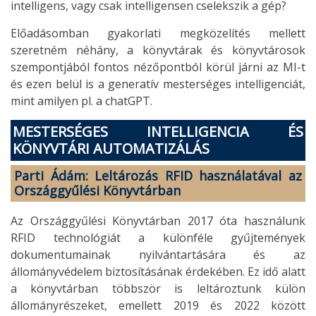
intelligens, vagy csak intelligensen cselekszik a gép?
Előadásomban gyakorlati megközelítés mellett
szeretném néhány, a könyvtárak és könyvtárosok
szempontjából fontos nézőpontból körül járni az MI-t
és ezen belül is a generatív mesterséges intelligenciát,
mint amilyen pl. a chatGPT.
MESTERSÉGES
INTELLIGENCIA
ÉS
KÖNYVTÁRI AUTOMATIZÁLÁS
Parti Ádám: Leltározás RFID használatával az
Országgyűlési Könyvtárban
Az Országgyűlési Könyvtárban 2017 óta használunk
RFID technológiát a különféle gyűjtemények
dokumentumainak nyilvántartására és az
állományvédelem biztosításának érdekében. Ez idő alatt
a könyvtárban többször is leltároztunk külön
állományrészeket, emellett 2019 és 2022 között