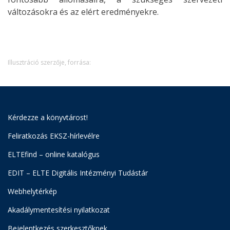
változásokra és az elért eredményekre.
Illusztráció szerzője, forrása:
Kérdezze a könyvtárost!
Feliratkozás EKSZ-hírlevélre
ELTEfind – online katalógus
EDIT – ELTE Digitális Intézményi Tudástár
Webhelytérkép
Akadálymentesítési nyilatkozat
Bejelentkezés szerkesztőknek