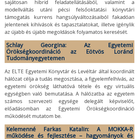
sajátosan hibrid feladatellátásából, valamint a
modellváltás utáni pécsi felsőoktatási könyvtári
támogatás kurrens hangsúlyváltozásaiból fakadóan
jelentenek kihívások és tapasztalatokat, illetve igénylik
az újabb és újabb megoldások folyamatos keresését.
Schlay Georgina: Az Egyetemi
Örökségkoordináció az Eötvös Loránd
Tudományegyetemen
Az ELTE Egyetemi Könyvtár és Levéltár által koordinált
hálózat célja a tudás megosztása, a figyelemfelhívás, az
egyetemi örökség láthatóvá tétele és egy virtuális
egységben való bemutatása. A hálózatba az egyetem
számos szervezeti egysége delegált képviselőt,
előadásomban az Egyetemi Örökségkoordináció
működését mutatom be.
Kelemenné Farkas Katalin: A MOKKA-R
működése és fejlesztése – hagyományok és