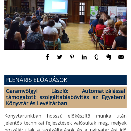
PLENÁRIS ELŐADÁSOK
Garamvölgyi László: Automatizálással
támogatott szolgáltatásbővítés az Egyetemi
Könyvtár és Levéltárban
Könyvtárunkban hosszú előkészítő munka után
jelentős technikai fejlesztések valósultak meg, melyek
hozzájárultak a szolgáltatások és a nyitvatartási idő