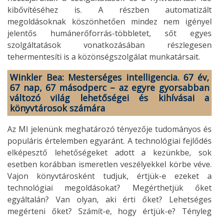
kibővítéséhez is. A részben automatizált
megoldásoknak köszönhetően mindez nem igényel
jelentős humánerőforrás-többletet, sőt egyes
szolgáltatások vonatkozásában részlegesen
tehermentesíti is a közönségszolgálat munkatársait.
Winkler Bea: Mesterséges intelligencia. 67 év,
67 nap, 67 másodperc – az egyre gyorsabban
változó világ lehetőségei és kihívásai a
könyvtárosok számára
Az MI jelenünk meghatározó tényezője tudományos és
populáris értelemben egyaránt. A technológiai fejlődés
elképesztő lehetőségeket adott a kezünkbe, sok
esetben korábban ismeretlen veszélyekkel körbe véve.
Vajon könyvtárosként tudjuk, értjük-e ezeket a
technológiai megoldásokat? Megérthetjük őket
egyáltalán? Van olyan, aki érti őket? Lehetséges
megérteni őket? Számít-e, hogy értjük-e? Tényleg