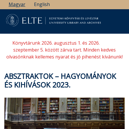
Ugrás
Magyar
English
a
tartalomra
Könyvtárunk 2026. augusztus 1. és 2026.
szeptember 5. között zárva tart. Minden kedves
olvasónknak kellemes nyarat és jó pihenést kívánunk!
ABSZTRAKTOK – HAGYOMÁNYOK
ÉS KIHÍVÁSOK 2023.