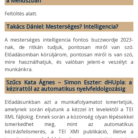
a Méliuszban
Feltöltés alatt.
Takács Dániel: Mesterséges? Intelligencia?
A mesterséges intelligencia fontos buzzwordje 2023-
nak, de ritkán tudjuk, pontosan miről van szó.
Előadásomban körüljárom, pontosan miről is van szó,
mire használhatjuk, és valóban jelent-e veszélyt a
munkánkra.
Szűcs Kata Ágnes – Simon Eszter: dHUpla: a
kézirattól az automatikus nyelvfeldolgozásig
Előadásunkban azt a munkafolyamatot ismertetjük,
amelynek során eljutunk a kézzel írt levelektől a TEI
XML fájlokig. Ennek során a közönség olyan lépésekkel
ismerkedhet meg, mint az automatikus
kézírásfelismerés, a TEI XMl publikáció, illetve a