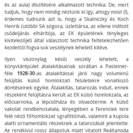
és az aula) díszítésére alkalmazott technika. De, mert
tudjuk, hogy nem mindig néztünk ki így, ahogy most (!),
érdemes tudnunk azt is, hogy a Skalniczky és Koch
Henrik (utóbbi SA sógora, üzlettársa, az ellene indított
csődeljárás elhárítója, az EK épületének tényleges
kivitelezője!) által választott technika feltételezhetően
kezdettől fogva sok veszélynek lehetett kitéve.
Ilyen viszonylag késői veszély lehetett, a
könyvtárépület átalakításainak sorában a Pasteiner-
féle
1928-30
-as átalakítással járó nagy volumenű
felújítás külső homlokzati felületekre vonatkozó
döntéseinek egyike. Átalakítás, tatarozás indult, ennek
részeként felújításra került az EK külső homlokzata, az
előcsarnoka, a lépcsőháza és olvasóterme. A külső
vakolat rendbehozatala, lényegében a Ferenciek tere
felé néző főhomlokzat sgrafittóinak, valamint a kupola
alatti ornamentális részeknek a tatarozását jelentette.
A
z
rendkívül rossz állapotuk miatt vitatott Reáltanoda