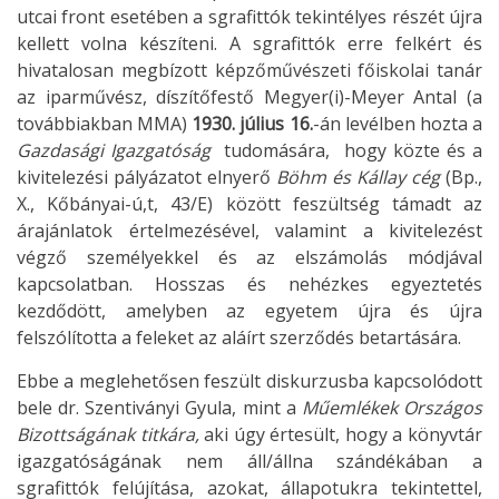
utcai front esetében a sgrafittók tekintélyes részét újra
kellett volna készíteni. A sgrafittók erre felkért és
hivatalosan megbízott képzőművészeti főiskolai tanár
az iparművész, díszítőfestő Megyer(i)-Meyer Antal (a
továbbiakban MMA)
1930. július 16.
-án levélben hozta a
Gazdasági Igazgatóság
tudomására, hogy közte és a
kivitelezési pályázatot elnyerő
Böhm és Kállay cég
(Bp.,
X., Kőbányai-ú,t, 43/E) között feszültség támadt az
árajánlatok értelmezésével, valamint a kivitelezést
végző személyekkel és az elszámolás módjával
kapcsolatban. Hosszas és nehézkes egyeztetés
kezdődött, amelyben az egyetem újra és újra
felszólította a feleket az aláírt szerződés betartására.
Ebbe a meglehetősen feszült diskurzusba kapcsolódott
bele dr. Szentiványi Gyula, mint a
Műemlékek Országos
Bizottságának titkára,
aki úgy értesült, hogy a könyvtár
igazgatóságának nem áll/állna szándékában a
sgrafittók felújítása, azokat, állapotukra tekintettel,