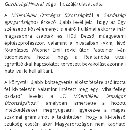
Gazdasági Hivatal
, végül, hozzájárulását adta.
A
Műemlékek Országos Bizottságá
tól a
Gazdasági
Igazgatóság
hoz érkező újabb levél jelzi, hogy az ügy
szélesebb közvéleményt is elérő hullámai ekkorra már
magasabbra csaptak és Hütl Dezső műegyetemi
építészprofesszor, valamint a hivatalban (Vkm) lévő
főtanácsos Wiesner Emil rövid úton Pasteiner Iván
tudomására hozta, hogy a Reáltanoda utcai
sgrafittókkal kapcsolatos tervezett bevakolást azonnali
hatállyal le kell állítani.
A könyvtár újabb költségvetés elkészítésére szólította
fel kivitelezőt, valamint intézett még egy „viharfelleg
oszlató” levelet a
„T. Műemlékek Országos
Bizottságához.”
, amelyben ismertette a hozott
intézkedéseket, megnyugtatni igyekezve a magas
szakmai grémiumot a tekintetben, hogy a kivitelező
szükség esetén akár Magyarországon nem kapható