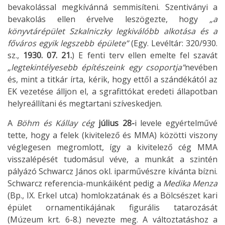
bevakolással megkívánná semmisíteni. Szentiványi a
bevakolás ellen érvelve leszögezte, hogy
„a
könyvtárépület Szkalniczky legkiválóbb alkotása és a
főváros egyik legszebb épülete”
(Egy. Levéltár: 320/930.
sz.,
1930. 07. 21.
) E fenti terv ellen emelte fel szavát
„legtekintélyesebb építészeink egy csoportja”
nevében
és, mint a titkár írta, kérik, hogy ettől a szándékától az
EK vezetése álljon el, a sgrafittókat eredeti állapotban
helyreállítani és megtartani szíveskedjen.
A
Böhm és Kállay cég
július 28-
i levele egyértelművé
tette, hogy a felek (kivitelező és MMA) közötti viszony
véglegesen megromlott, így a kivitelező cég MMA
visszalépését tudomásul véve, a munkát a szintén
pályázó Schwarcz János okl. iparművészre kívánta bízni.
Schwarcz referencia-munkáiként pedig a
Medika Menza
(Bp., IX. Erkel utca) homlokzatának és a Bölcsészet kari
épület ornamentikájának figurális tatarozását
(Múzeum krt. 6-8.) nevezte meg. A változtatáshoz a