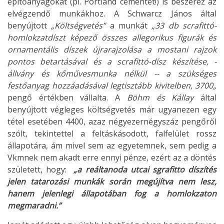
építőanyagokat (pl. Portland cementet!) is beszerez az
elvégzendő munkákhoz. A Schwarcz János által
benyújtott
„Költségvetés”
a munkát
„33 db scrafittó-
homlokzatdíszt képező összes allegorikus figurák és
ornamentális díszek újrarajzolása a mostani rajzok
pontos betartásával és a scrafittó-dísz készítése, -
állvány és kőművesmunka nélkül -- a szükséges
festőanyag hozzáadásával legtisztább kivitelben, 3700„
pengő értékben vállalta. A
Böhm és Kállay
által
benyújtott végleges költségvetés már ugyanezen egy
tétel esetében 4400, azaz négyezernégyszáz pengőről
szólt, tekintettel a feltáskásodott, falfelület rossz
állapotára, ám mivel sem az egyetemnek, sem pedig a
Vkmnek nem akadt erre ennyi pénze, ezért az a döntés
született, hogy:
„a reáltanoda utcai sgrafitto díszítés
jelen tatarozási munkák során megújítva nem lesz,
hanem jelenlegi állapotában fog a homlokzaton
megmaradni.”