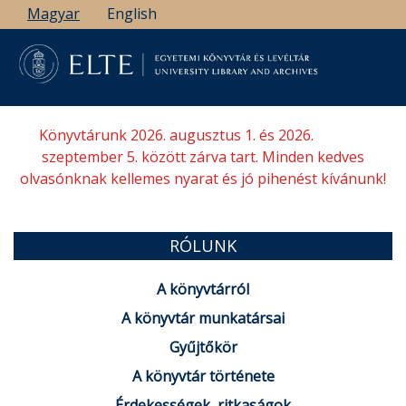
Ugrás
Magyar
English
a
tartalomra
Könyvtárunk 2026. augusztus 1. és 2026.
szeptember 5. között zárva tart. Minden kedves
olvasónknak kellemes nyarat és jó pihenést kívánunk!
RÓLUNK
A könyvtárról
A könyvtár munkatársai
Gyűjtőkör
A könyvtár története
Érdekességek, ritkaságok