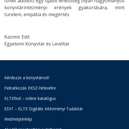
Ismét adódott egy újabb lehetőség olyan hagyományos
könyvtárintézményi erények gyakorlására, mint
türelem, empátia és megértés.
Kazimír Edit
Egyetemi Könyvtár és Levéltár
Kérdezze a könyvtárost!
Feliratkozás EKSZ-hírlevélre
ELTEfind – online katalógus
EDIT – ELTE Digitális Intézményi Tudástár
Webhelytérkép