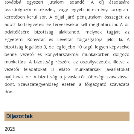
továbbá egyszeri jutalom adandó. A díj átadására
összdolgozói értekezlet, vagy egyéb intézményi program
keretében kerül sor. A díjjal járó pénzjutalom összegét az
adott költségvetési év tervezésekor kell meghatározni. A díj
odaítélésére bizottság alakítandó, melynek tagjait az
Egyetemi Könyvtár és Levéltár főigazgatója jelöli ki. A
bizottság legalább 3, de legfeljebb 10 tagú, legyen képviselve
benne vezető és könyvtárszakmai munkakörben dolgozó
munkatárs. A bizottság részére az osztályvezetők, illetve a
vezetői feladatokat is ellátó munkatársak javaslatokat
nyújtanak be. A bizottság a javaslatról többségi szavazással
dönt. Szavazategyenlőség esetén a főigazgató szavazata
dönt.
Díjazottak
2025