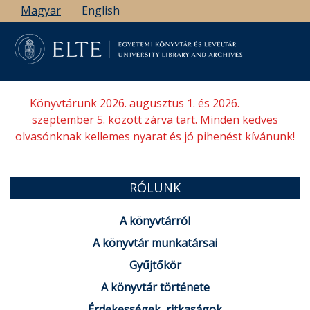
Ugrás
Magyar
English
a
tartalomra
Könyvtárunk 2026. augusztus 1. és 2026.
szeptember 5. között zárva tart. Minden kedves
olvasónknak kellemes nyarat és jó pihenést kívánunk!
RÓLUNK
A könyvtárról
A könyvtár munkatársai
Gyűjtőkör
A könyvtár története
Érdekességek, ritkaságok