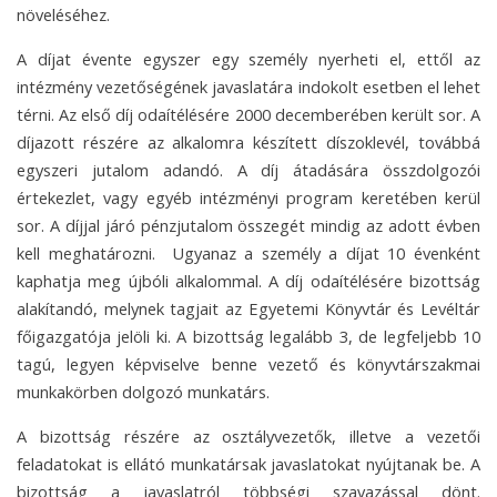
növeléséhez.
A díjat évente egyszer egy személy nyerheti el, ettől az
intézmény vezetőségének javaslatára indokolt esetben el lehet
térni. Az első díj odaítélésére 2000 decemberében került sor. A
díjazott részére az alkalomra készített díszoklevél, továbbá
egyszeri jutalom adandó.
A díj átadására összdolgozói
értekezlet, vagy egyéb intézményi program keretében kerül
sor. A díjjal járó pénzjutalom összegét mindig az adott évben
kell meghatározni. Ugyanaz a személy a díjat 10 évenként
kaphatja meg újbóli alkalommal. A díj odaítélésére bizottság
alakítandó, melynek tagjait az Egyetemi Könyvtár és Levéltár
főigazgatója jelöli ki. A bizottság legalább 3, de legfeljebb 10
tagú, legyen képviselve benne vezető és könyvtárszakmai
munkakörben dolgozó munkatárs.
A bizottság részére az osztályvezetők, illetve a vezetői
feladatokat is ellátó munkatársak javaslatokat nyújtanak be. A
bizottság a javaslatról többségi szavazással dönt.