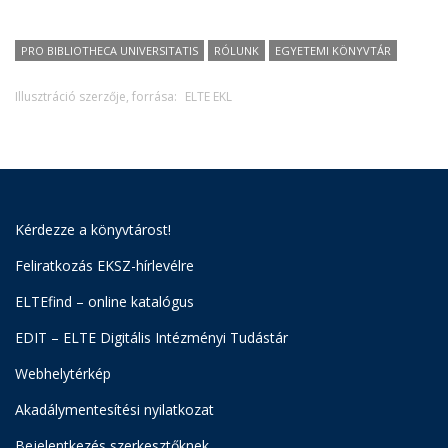
PRO BIBLIOTHECA UNIVERSITATIS
RÓLUNK
EGYETEMI KÖNYVTÁR
Illusztráció szerzője, forrása:
ELTE EKL
Kérdezze a könyvtárost!
Feliratkozás EKSZ-hírlevélre
ELTEfind – online katalógus
EDIT – ELTE Digitális Intézményi Tudástár
Webhelytérkép
Akadálymentesítési nyilatkozat
Bejelentkezés szerkesztőknek