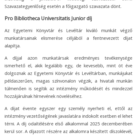
Szavazategyenlőség esetén a főigazgató szavazata dönt.
Pro Bibliotheca Universitatis Junior díj
Az Egyetemi Könyvtár és Levéltár kiváló munkát végző
munkatársainak elismerése céljából a fentnevezett díjat
alapítja.
A díjjal azon munkatársak eredményes tevékenysége
ismerhető el, akik legalább egy, de kevesebb, mint öt éve
dolgoznak az Egyetemi Könyvtár és Levéltárban, munkájukat
példaszerűen, magas színvonalon végzik, a hivatali munkán
túlmenően is segítik az intézmény működését és mindezzel
hozzájárulnak hírnevének növeléséhez.
A díjat évente egyszer egy személy nyerheti el, ettől az
intézmény vezetőségének javaslatára indokolt esetben el lehet
térni. A díj odaítélésére első alkalommal 2025 decemberében
kerül sor. A díjazott részére az alkalomra készített díszoklevél,