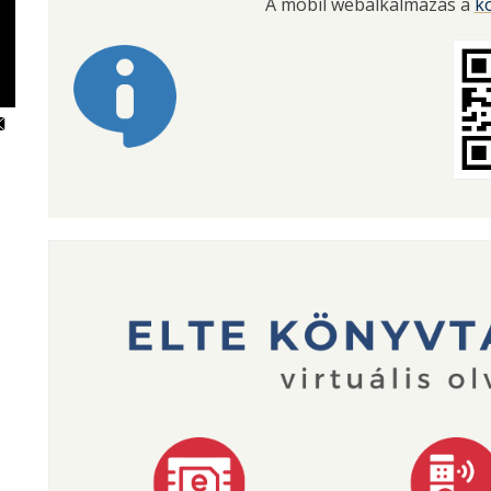
A mobil webalkalmazás a
k