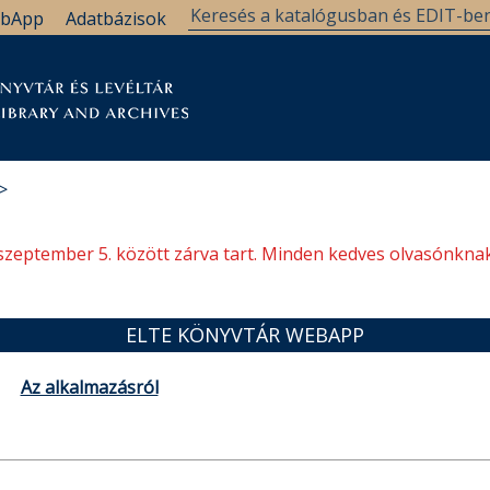
bApp
Adatbázisok
tár
Kutatástámogatás
Levéltár
Támogatás
szeptember 5. között zárva tart. Minden kedves olvasónknak
ELTE KÖNYVTÁR WEBAPP
Az alkalmazásról