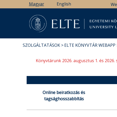
Ugrás
Magyar
English
We
a
tartalomra
Könyv
SZOLGÁLTATÁSOK
ELTE KÖNYVTÁR WEBAPP
MORZSA
Könyvtárunk 2026. augusztus 1. és 2026. 
Online beiratkozás és
tagsághosszabbítás