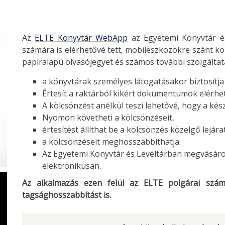
Az
ELTE Könyvtár WebApp
az Egyetemi Könyvtár és 
számára is elérhetővé tett, mobileszközökre szánt kön
papíralapú olvasójegyet és számos további szolgáltatás
a könyvtárak személyes látogatásakor biztosítj
Értesít a raktárból kikért dokumentumok elérhe
A kölcsönzést anélkül teszi lehetővé, hogy a kés
Nyomon követheti a kölcsönzéseit,
értesítést állíthat be a kölcsönzés közelgő lejárat
a kölcsönzéseit meghosszabbíthatja.
Az Egyetemi Könyvtár és Levéltárban megvásáro
elektronikusan.
Az alkalmazás ezen felül az ELTE polgárai számá
tagsághosszabbítást is.