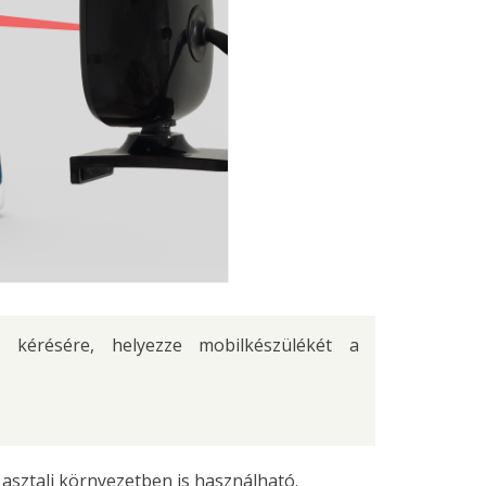
 kérésére, helyezze mobilkészülékét a
 asztali környezetben is használható.