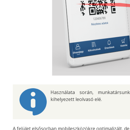
Használata során, munkatársunk
kihelyezett leolvasó elé.
A felület elsősorban mobileszközökre optimalizált, de