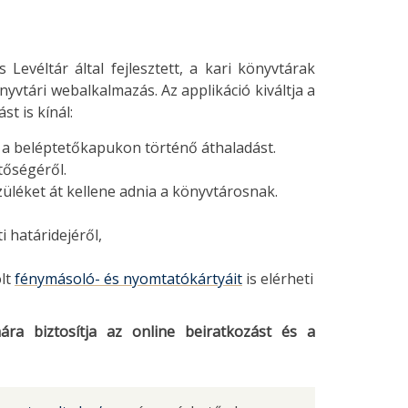
Levéltár által fejlesztett, a kari könyvtárak
yvtári webalkalmazás. Az applikáció kiváltja a
t is kínál:
a a beléptetőkapukon történő áthaladást.
tőségéről.
züléket át kellene adnia a könyvtárosnak.
i határidejéről,
lt
fénymásoló- és nyomtatókártyáit
is elérheti
ra biztosítja az online beiratkozást és a