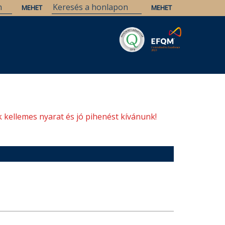
Savaria
Örökség
ELTE Könyvtárak
 kellemes nyarat és jó pihenést kívánunk!