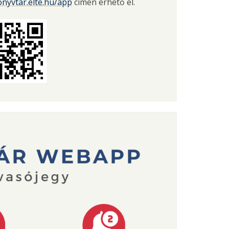
onyvtar.elte.hu/app
címen érhető el.