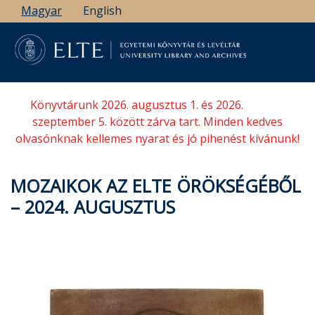
Ugrás
Magyar
English
a
tartalomra
Könyvtárunk 2026. augusztus 1. és 2026.
szeptember 5. között zárva tart. Minden kedves
olvasónknak kellemes nyarat és jó pihenést kívánunk!
MOZAIKOK AZ ELTE ÖRÖKSÉGÉBŐL
– 2024. AUGUSZTUS