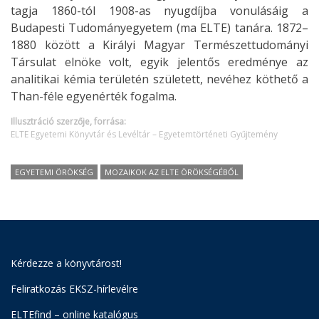
tagja 1860-tól 1908-as nyugdíjba vonulásáig a
Budapesti Tudományegyetem (ma ELTE) tanára. 1872–
1880 között a Királyi Magyar Természettudományi
Társulat elnöke volt, egyik jelentős eredménye az
analitikai kémia területén született, nevéhez köthető a
Than-féle egyenérték fogalma.
Illusztráció szerzője, forrása:
ELTE Egyetemi Könyvtár és Levéltár – Egyetemtörténeti Gyűjtemény
EGYETEMI ÖRÖKSÉG
MOZAIKOK AZ ELTE ÖRÖKSÉGÉBŐL
Kérdezze a könyvtárost!
Feliratkozás EKSZ-hírlevélre
ELTEfind – online katalógus