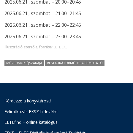
2025.06.21., szombat – 20:00–20:45
2025.06.21., szombat – 21:00–21:45
2025.06.21., szombat – 22:00–22:45
2025.06.21., szombat – 23:00–23:45
Illusztráció szerzője, forrása:
ELTE EKL
MÚZEUMOK ÉJSZAKÁJA
RESTAURÁTORMŰHELY-BEMUTATÓ
Kérdezze a könyvtárost!
Feliratkozás EKSZ-hírlevélre
ELTEfind – online katalógus
EDIT – ELTE Digitális Intézményi Tudástár