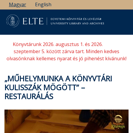
Ugrás
Magyar
English
a
tartalomra
Könyvtárunk 2026. augusztus 1. és 2026.
szeptember 5. között zárva tart. Minden kedves
olvasónknak kellemes nyarat és jó pihenést kívánunk!
„MŰHELYMUNKA A KÖNYVTÁRI
KULISSZÁK MÖGÖTT” –
RESTAURÁLÁS