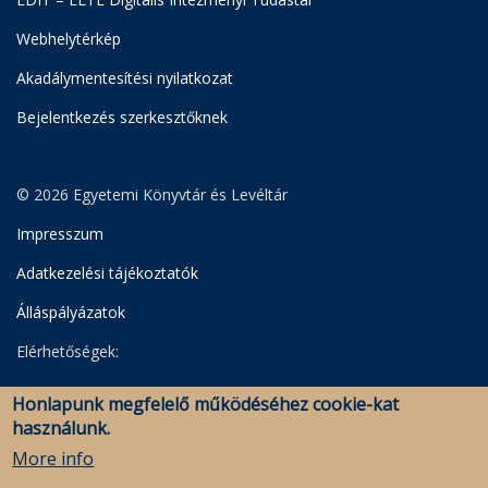
Webhelytérkép
Akadálymentesítési nyilatkozat
Bejelentkezés szerkesztőknek
© 2026 Egyetemi Könyvtár és Levéltár
Impresszum
Adatkezelési tájékoztatók
Álláspályázatok
Elérhetőségek:
Egyetemi Könyvtár
Honlapunk megfelelő működéséhez cookie-kat
Levéltár
használunk.
Savaria Könyvtár és Levéltár (Szombathely)
More info