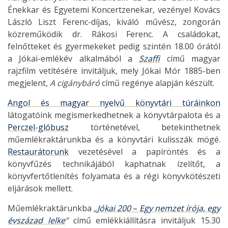
Énekkar és Egyetemi Koncertzenekar, vezényel Kovács
László Liszt Ferenc-díjas, kiváló művész, zongorán
közreműködik dr. Rákosi Ferenc. A családokat,
felnőtteket és gyermekeket pedig szintén 18.00 órától
a Jókai-emlékév alkalmából a
Szaffi
című magyar
rajzfilm vetítésére invitáljuk, mely Jókai Mór 1885-ben
megjelent,
A cigánybáró
című regénye alapján készült.
Angol és magyar nyelvű könyvtári túráinkon
látogatóink megismerkedhetnek a könyvtárpalota és a
Perczel-glóbusz
történetével, betekinthetnek
műemlékraktárunkba és a könyvtári kulisszák mögé.
Restaurátorunk
vezetésével a papíröntés és a
könyvfűzés technikájából kaphatnak ízelítőt, a
könyvfertőtlenítés folyamata és a régi könyvkötészeti
eljárások mellett.
Műemlékraktárunkba
„
Jókai 200
–
Egy nemzet írója, egy
évszázad lelke
”
című emlékkiállításra invitáljuk 15.30