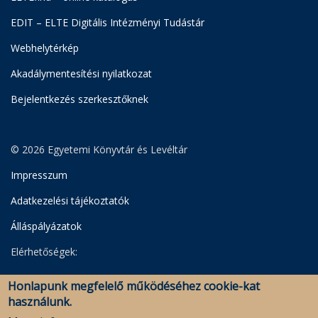
EDIT – ELTE Digitális Intézményi Tudástár
Webhelytérkép
Akadálymentesítési nyilatkozat
Bejelentkezés szerkesztőknek
© 2026 Egyetemi Könyvtár és Levéltár
Impresszum
Adatkezelési tájékoztatók
Álláspályázatok
Elérhetőségek:
Egyetemi Könyvtár
Honlapunk megfelelő működéséhez cookie-kat
Levéltár
használunk.
Savaria Könyvtár és Levéltár (Szombathely)