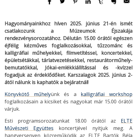
Hagyományainkhoz híven 2025. június 21-én ismét
csatlakozunk a Múzeumok Éjszakája
rendezvénysorozatához. Délután 15.00 órától egészen
éjfélig kézműves foglalkozásokkal, tűzzománc és
kalligráfiai műhelyekkel, filmvetítéssel, koncertekkel,
épületsétákkal, tárlatvezetésekkel, restaurátorműhely-
bemutatókkal, Jókai-emlékkiállítással és -kvízzel
fogadjuk az érdeklődőket. Karszalagok 2025. június 2-
ától nálunk is kaphatók a bejáratnál!
Könyvkötő műhely
ünk és a
kalligráfiai workshop
foglalkozásain a kicsiket és nagyokat már 15.00 órától
várjuk.
Esti programsorozatunkat 18.00 órától az
ELTE
Művészeti Együttes
koncertjével nyitjuk meg. A
hangversenyen közreműködik az ELTE Bartók Béla