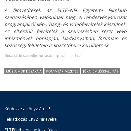
A filmvetítések az ELTE–NFI Egyetemi Filmklub
szervezésében valósulnak meg.
A rendezvénysorozat
programjairól kép-, hang- és videófelvételek készülnek.
Az elkészült felvételek a szervezésben részt vevő
intézmények honlapján, kiadványaiban, fórumain és
közösségi felületein is közzétételre kerülhetnek.
Illusztráció szerzője, forrása:
https://muzej.hu/
MÚZEUMOK ÉJSZAKÁJA
KÖNYVTÁRI VEZETÉS
JÓKAI-EMLÉKKIÁLLÍTÁS
Kérdezze a könyvtárost!
Feliratkozás EKSZ-hírlevélre
ELTEfind – online katalógus