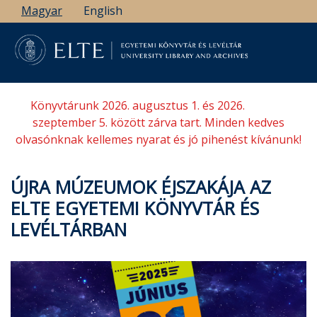
Ugrás
Magyar
English
a
tartalomra
Könyvtárunk 2026. augusztus 1. és 2026.
szeptember 5. között zárva tart. Minden kedves
olvasónknak kellemes nyarat és jó pihenést kívánunk!
ÚJRA MÚZEUMOK ÉJSZAKÁJA AZ
ELTE EGYETEMI KÖNYVTÁR ÉS
LEVÉLTÁRBAN