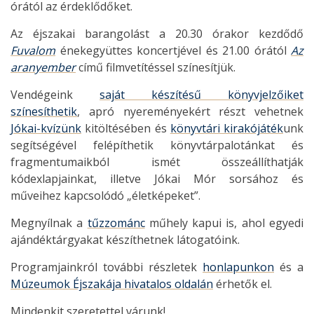
órától az érdeklődőket.
Az éjszakai barangolást a 20.30 órakor kezdődő
Fuvalom
énekegyüttes koncertjével és 21.00 órától
Az
aranyember
című filmvetítéssel színesítjük.
Vendégeink
saját készítésű könyvjelzőiket
színesíthetik
, apró nyereményekért részt vehetnek
Jókai-kvízünk
kitöltésében és
könyvtári kirakójáték
unk
segítségével felépíthetik könyvtárpalotánkat és
fragmentumaikból ismét összeállíthatják
kódexlapjainkat, illetve Jókai Mór sorsához és
műveihez kapcsolódó „életképeket”.
Megnyílnak a
tűzzománc
műhely kapui is, ahol egyedi
ajándéktárgyakat készíthetnek látogatóink.
Programjainkról további részletek
honlapunkon
és a
Múzeumok Éjszakája hivatalos oldalán
érhetők el.
Mindenkit szeretettel várunk!