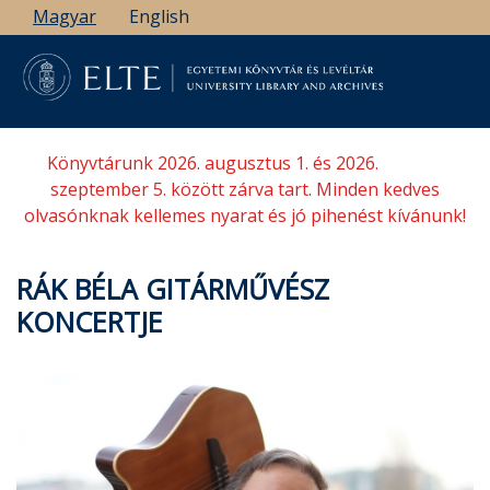
Ugrás
Magyar
English
a
tartalomra
Könyvtárunk 2026. augusztus 1. és 2026.
szeptember 5. között zárva tart. Minden kedves
olvasónknak kellemes nyarat és jó pihenést kívánunk!
RÁK BÉLA GITÁRMŰVÉSZ
KONCERTJE