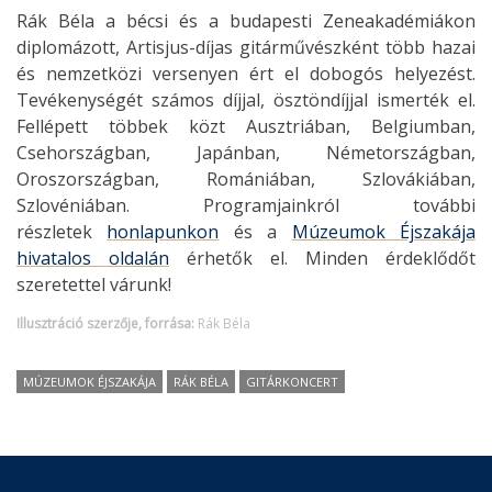
Rák Béla a bécsi és a budapesti Zeneakadémiákon
diplomázott, Artisjus-díjas gitárművészként több hazai
és nemzetközi versenyen ért el dobogós helyezést.
Tevékenységét számos díjjal, ösztöndíjjal ismerték el.
Fellépett többek közt Ausztriában, Belgiumban,
Csehországban, Japánban, Németországban,
Oroszországban, Romániában, Szlovákiában,
Szlovéniában. Programjainkról további
részletek
honlapunkon
és a
Múzeumok Éjszakája
hivatalos oldalán
érhetők el. Minden érdeklődőt
szeretettel várunk!
Illusztráció szerzője, forrása:
Rák Béla
MÚZEUMOK ÉJSZAKÁJA
RÁK BÉLA
GITÁRKONCERT