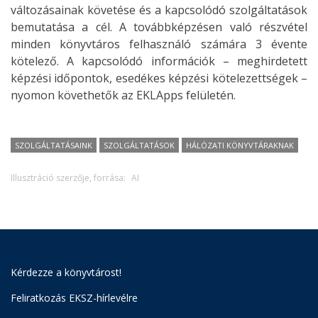
változásainak követése és a kapcsolódó szolgáltatások
bemutatása a cél. A továbbképzésen való részvétel
minden könyvtáros felhasználó számára 3 évente
kötelező. A kapcsolódó információk – meghirdetett
képzési időpontok, esedékes képzési kötelezettségek –
nyomon követhetők az EKLApps felületén.
SZOLGÁLTATÁSAINK
SZOLGÁLTATÁSOK
HÁLÓZATI KÖNYVTÁRAKNAK
Illusztráció szerzője, forrása:
AI
Kérdezze a könyvtárost!
Feliratkozás EKSZ-hírlevélre