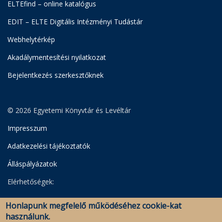
ELTEfind – online katalógus
EDIT – ELTE Digitális Intézményi Tudástár
Webhelytérkép
Akadálymentesítési nyilatkozat
Bejelentkezés szerkesztőknek
© 2026 Egyetemi Könyvtár és Levéltár
Impresszum
Adatkezelési tájékoztatók
Álláspályázatok
Elérhetőségek:
Egyetemi Könyvtár
Honlapunk megfelelő működéséhez cookie-kat
Levéltár
használunk.