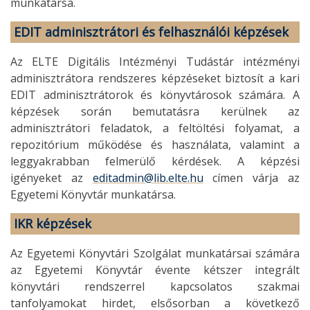
munkatársa.
EDIT adminisztrátori és felhasználói képzések
Az ELTE Digitális Intézményi Tudástár intézményi
adminisztrátora rendszeres képzéseket biztosít a kari
EDIT adminisztrátorok és könyvtárosok számára. A
képzések során bemutatásra kerülnek az
adminisztrátori feladatok, a feltöltési folyamat, a
repozitórium működése és használata, valamint a
leggyakrabban felmerülő kérdések. A képzési
igényeket az
editadmin@lib.elte.hu
címen várja az
Egyetemi Könyvtár munkatársa.
IKR képzések
Az Egyetemi Könyvtári Szolgálat munkatársai számára
az Egyetemi Könyvtár évente kétszer integrált
könyvtári rendszerrel kapcsolatos szakmai
tanfolyamokat hirdet, elsősorban a következő