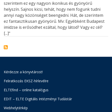
szerintem ez egy nagyon ikonikus és gyönyörű
helyszín. Sajnos kicsi, tehát, hogy nem fogunk tudni
annyi nagy közönséget beengedni. Hát, de szerintem
ez fantasztikusan gyönyörű. Mv: Egyébként Budapest
imidzse is erősödhet ezáltal, hogy látod? Vagy ez cél?
[...]"
Kérdezze a könyvtárost!
Feliratkozás EKSZ-hírlevélre
ELTEfind – online katalógus
EDIT – ELTE Digitális Intézményi Tudástár
Webhelytérkép