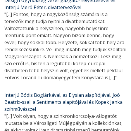
Design Ügynökség vezérigazgató-helyettesével és
Interjú Merő Péter, divattervezővel
"[...] Fontos, hogy a nagyközönség számára is a
tervezők meg tudja nyitni a divatbemutatókat.
Változtattunk a helyszínen, nagyobb helyszínre
mentünk pont emiatt. Nagyon bízom benne, hogy
evvel, hogy sokkal több. Helyzete, sokkal több hely ára
rendelkezésünkre. Ve- még inkább meg tudjuk szólítani
Magyarországot is. Nemcsak a nemzetközi. Lesz még
szó erről is, hiszen a legutóbbi közép-európai
divathéten több helyszín volt, egyebek mellett például
Eötvös Loránd Tudományegyetem könyvtára is.[...]"
Interjú Bódis Boglárkával, az Elysian alapítójával, Joó
Beatrix-szal, a Sentiments alapítójával és Kopek Janka
színművésszel
"[...] Volt olyan, hogy a szinkronkorcsolya-válogatót
mutatta be a Városligeti Műjégpályán a kollekciónkat,
és akkor voltak ilyen divatszínházszerű bemutatóink.