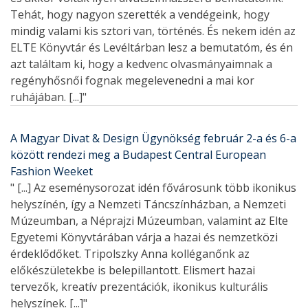
Tehát, hogy nagyon szerették a vendégeink, hogy
mindig valami kis sztori van, történés. És nekem idén az
ELTE Könyvtár és Levéltárban lesz a bemutatóm, és én
azt találtam ki, hogy a kedvenc olvasmányaimnak a
regényhősnői fognak megelevenedni a mai kor
ruhájában. [...]"
A Magyar Divat & Design Ügynökség február 2-a és 6-a
között rendezi meg a Budapest Central European
Fashion Weeket
" [...] Az eseménysorozat idén fővárosunk több ikonikus
helyszínén, így a Nemzeti Táncszínházban, a Nemzeti
Múzeumban, a Néprajzi Múzeumban, valamint az Elte
Egyetemi Könyvtárában várja a hazai és nemzetközi
érdeklődőket. Tripolszky Anna kolléganőnk az
előkészületekbe is belepillantott. Elismert hazai
tervezők, kreatív prezentációk, ikonikus kulturális
helyszínek. [...]"