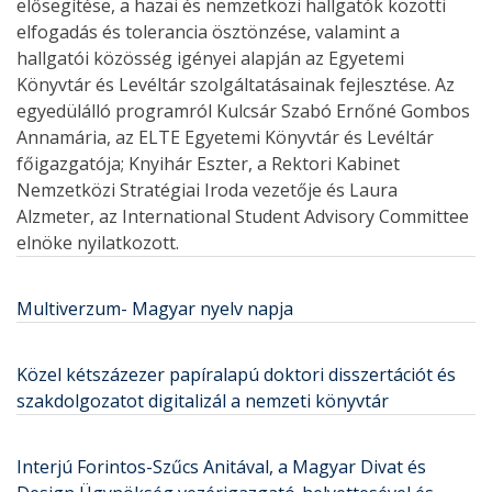
elősegítése, a hazai és nemzetközi hallgatók közötti
elfogadás és tolerancia ösztönzése, valamint a
hallgatói közösség igényei alapján az Egyetemi
Könyvtár és Levéltár szolgáltatásainak fejlesztése. Az
egyedülálló programról Kulcsár Szabó Ernőné Gombos
Annamária, az ELTE Egyetemi Könyvtár és Levéltár
főigazgatója; Knyihár Eszter, a Rektori Kabinet
Nemzetközi Stratégiai Iroda vezetője és Laura
Alzmeter, az International Student Advisory Committee
elnöke nyilatkozott.
Multiverzum- Magyar nyelv napja
Közel kétszázezer papíralapú doktori disszertációt és
szakdolgozatot digitalizál a nemzeti könyvtár
Interjú Forintos-Szűcs Anitával, a Magyar Divat és