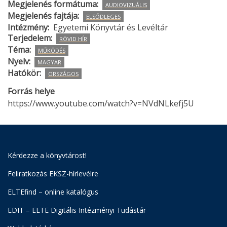
Megjelenés formátuma
AUDIOVIZUÁLIS
Megjelenés fajtája
ELSŐDLEGES
Intézmény
Egyetemi Könyvtár és Levéltár
Terjedelem
RÖVID HÍR
Téma
MŰKÖDÉS
Nyelv
MAGYAR
Hatókör
ORSZÁGOS
Forrás helye
https://www.youtube.com/watch?v=NVdNLkefj5U
Kérdezze a könyvtárost!
Feliratkozás EKSZ-hírlevélre
ELTEfind – online katalógus
EDIT – ELTE Digitális Intézményi Tudástár