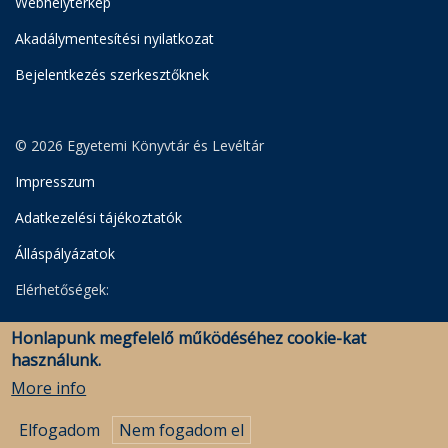
Webhelytérkép
Akadálymentesítési nyilatkozat
Bejelentkezés szerkesztőknek
© 2026 Egyetemi Könyvtár és Levéltár
Impresszum
Adatkezelési tájékoztatók
Álláspályázatok
Elérhetőségek:
Egyetemi Könyvtár
Honlapunk megfelelő működéséhez cookie-kat
Levéltár
használunk.
Savaria Könyvtár és Levéltár (Szombathely)
More info
Elfogadom
Nem fogadom el