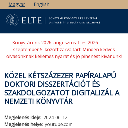
Ugrás
Magyar
English
a
tartalomra
Könyvtárunk 2026. augusztus 1. és 2026.
szeptember 5. között zárva tart. Minden kedves
olvasónknak kellemes nyarat és jó pihenést kívánunk!
KÖZEL KÉTSZÁZEZER PAPÍRALAPÚ
DOKTORI DISSZERTÁCIÓT ÉS
SZAKDOLGOZATOT DIGITALIZÁL A
NEMZETI KÖNYVTÁR
Megjelenés ideje
2024-06-12
Megjelenés helye
youtube.com