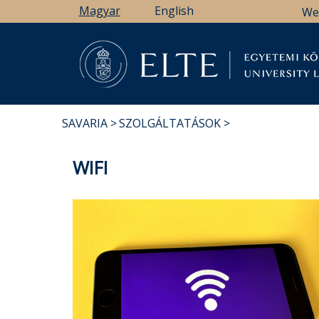
Ugrás
Magyar
English
We
a
tartalomra
Könyv
SAVARIA
SZOLGÁLTATÁSOK
MORZSA
WIFI