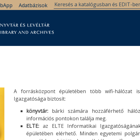
bApp
Adatbázisok
tár
Kutatástámogatás
Levéltár
Támogatás
A forrásközpont épületében több wifi-hálózat i
Igazgatósága biztosít:
könyvtár:
bárki számára hozzáférhető hálóz
információs pontokon találja meg.
ELTE:
az ELTE Informatikai Igazgatóságának
épületében elérhető. Minden egyetemi polgár 