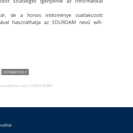
sítót szükséges igényelnie az Informatikai
r, de a honos intézménye csatlakozott
ójával használhatja az EDUROAM nevű wifi-
SZOMBATHELY
black-iphone-case-CAX85x-DdBk
véltár