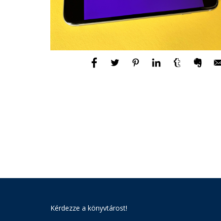
Kérdezze a könyvtárost!