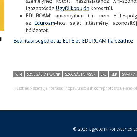
személyhez kötött, használatához wifi-azono
Igazgatóság
Ügyfélkapuján
keresztül.
EDUROAM:
amennyiben Ön nem ELTE-polgá
az
Eduroam
-hoz, saját intézményi azonosít
hálózatot.
Beállítási segédlet az ELTE és EDUROAM hálózathoz
WIFI
SZOLGÁLTATÁSAINK
SZOLGÁLTATÁSOK
SKL
SEK
SAVARIA
Illusztráció szerzője, forrása:
https://unsplash.com/photos/blue-and-
© 2026 Egyetemi Könyvtár és Le