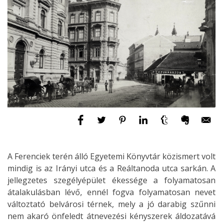
A Ferenciek terén álló Egyetemi Könyvtár közismert volt
mindig is az Irányi utca és a Reáltanoda utca sarkán. A
jellegzetes szegélyépület ékessége a folyamatosan
átalakulásban lévő, ennél fogva folyamatosan nevet
változtató belvárosi térnek, mely a jó darabig szűnni
nem akaró önfeledt átnevezési kényszerek áldozatává