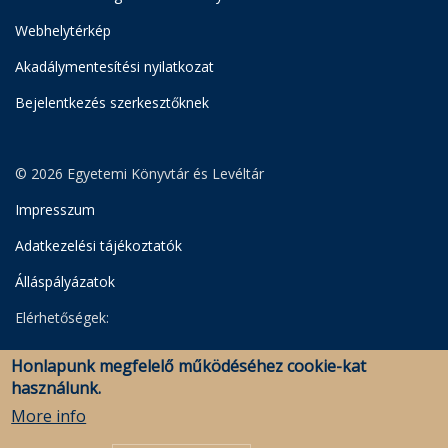
Webhelytérkép
Akadálymentesítési nyilatkozat
Bejelentkezés szerkesztőknek
© 2026 Egyetemi Könyvtár és Levéltár
Impresszum
Adatkezelési tájékoztatók
Álláspályázatok
Elérhetőségek:
Egyetemi Könyvtár
Honlapunk megfelelő működéséhez cookie-kat
Levéltár
használunk.
Savaria Könyvtár és Levéltár (Szombathely)
More info