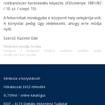
robbanószer-kereskedés képezte. (Előzménye: 1881/82
/ 10. sz. / szept. 15)
A felsoroltak mindegyike e központi hely velejárója volt.
A könyvtár pedig úgy védekezett, ahogy erre módja
nyílt.
Szerző: Kazimír Edit
Illusztráció szerzője, forrása:
Fortepan / Budapest Főváros Levéltára. Levéltári jelzet:
HU.BFL.XV.19.d.1.06.054
Kérdezze a könyvtárost!
Feliratkozás EKSZ-hírlevélre
ELTEfind – online katalógus
EDIT – ELTE Digitális Intézményi Tudástár