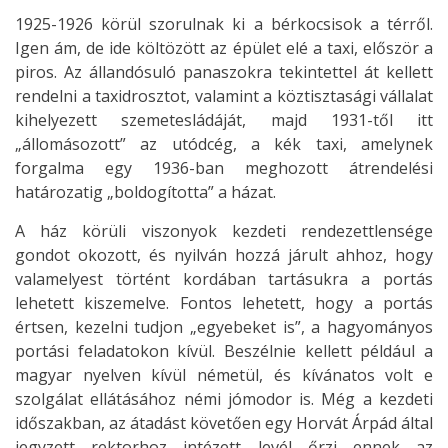
1925-1926 körül szorulnak ki a bérkocsisok a térről.
Igen ám, de ide költözött az épület elé a taxi, először a
piros. Az állandósuló panaszokra tekintettel át kellett
rendelni a taxidrosztot, valamint a köztisztasági vállalat
kihelyezett szemetesládáját, majd 1931-től itt
„állomásozott” az utódcég, a kék taxi, amelynek
forgalma egy 1936-ban meghozott átrendelési
határozatig „boldogította” a házat.
A ház körüli viszonyok kezdeti rendezettlensége
gondot okozott, és nyilván hozzá járult ahhoz, hogy
valamelyest történt kordában tartásukra a portás
lehetett kiszemelve. Fontos lehetett, hogy a portás
értsen, kezelni tudjon „egyebeket is”, a hagyományos
portási feladatokon kívül. Beszélnie kellett például a
magyar nyelven kívül németül, és kívánatos volt e
szolgálat ellátásához némi jómodor is. Még a kezdeti
időszakban, az átadást követően egy Horvát Árpád által
jegyzett rektorhoz intézett levél őrzi ennek az