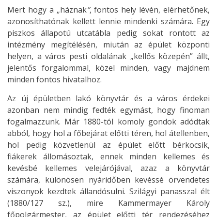
Mert hogy a „háznak
”
, fontos hely lévén, elérhetőnek,
azonosíthatónak kellett lennie mindenki számára. Egy
piszkos állapotú utcatábla pedig sokat rontott az
intézmény megítélésén, miután az épület központi
helyen, a város pesti oldalának „kellős közepén” állt,
jelentős forgalommal, közel minden, vagy majdnem
minden fontos hivatalhoz.
Az új épületben lakó könyvtár és a város érdekei
azonban nem mindig fedték egymást, hogy finoman
fogalmazzunk. Már 1880-tól komoly gondok adódtak
abból, hogy hol a főbejárat előtti téren, hol átellenben,
hol pedig közvetlenül az épület előtt bérkocsik,
fiákerek állomásoztak, ennek minden kellemes és
kevésbé kellemes velejárójával, azaz a könyvtár
számára, különösen nyáridőben kevéssé örvendetes
viszonyok kezdtek állandósulni. Szilágyi panasszal élt
(1880/127 sz.), mire Kammermayer Károly
főpolgármester, az épület előtti tér rendezéséhez