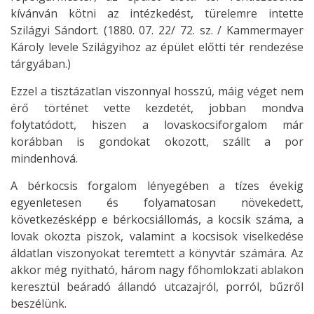
kívánván kötni az intézkedést, türelemre intette
Szilágyi Sándort. (1880. 07. 22/ 72. sz. / Kammermayer
Károly levele Szilágyihoz az épület előtti tér rendezése
tárgyában.)
Ezzel a tisztázatlan viszonnyal hosszú, máig véget nem
érő történet vette kezdetét, jobban mondva
folytatódott, hiszen a lovaskocsiforgalom már
korábban is gondokat okozott, szállt a por
mindenhová.
A bérkocsis forgalom lényegében a tízes évekig
egyenletesen és folyamatosan növekedett,
következésképp e bérkocsiállomás, a kocsik száma, a
lovak okozta piszok, valamint a kocsisok viselkedése
áldatlan viszonyokat teremtett a könyvtár számára. Az
akkor még nyitható, három nagy főhomlokzati ablakon
keresztül beáradó állandó utcazajról, porról, bűzről
beszélünk.