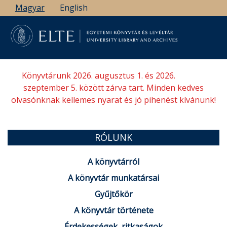
Ugrás
Magyar
English
a
tartalomra
Könyvtárunk 2026. augusztus 1. és 2026.
szeptember 5. között zárva tart. Minden kedves
olvasónknak kellemes nyarat és jó pihenést kívánunk!
RÓLUNK
A könyvtárról
A könyvtár munkatársai
Gyűjtőkör
A könyvtár története
Érdekességek, ritkaságok