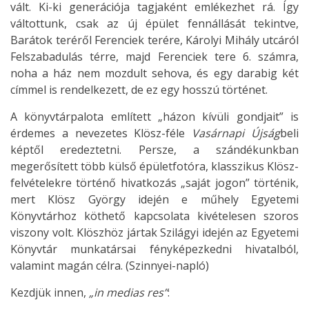
vált. Ki-ki generációja tagjaként emlékezhet rá. Így
váltottunk, csak az új épület fennállását tekintve,
Barátok teréről Ferenciek terére, Károlyi Mihály utcáról
Felszabadulás térre, majd Ferenciek tere 6. számra,
noha a ház nem mozdult sehova, és egy darabig két
címmel is rendelkezett, de ez egy hosszú történet.
A könyvtárpalota említett „házon kívüli gondjait” is
érdemes a nevezetes Klösz-féle
Vasárnapi Újság
beli
képtől eredeztetni. Persze, a szándékunkban
megerősített több külső épületfotóra, klasszikus Klösz-
felvételekre történő hivatkozás „saját jogon” történik,
mert Klösz György idején e műhely Egyetemi
Könyvtárhoz köthető kapcsolata kivételesen szoros
viszony volt. Klöszhöz jártak Szilágyi idején az Egyetemi
Könyvtár munkatársai fényképezkedni hivatalból,
valamint magán célra. (Szinnyei-napló)
Kezdjük innen,
„in medias res”
: