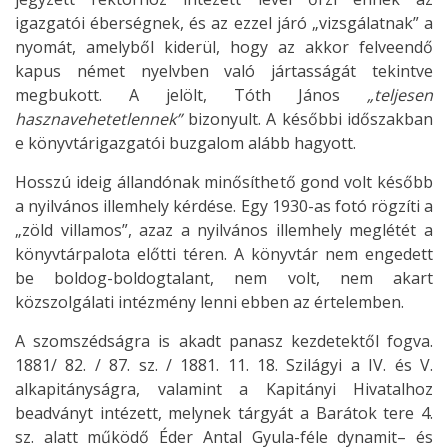
igazgatói éberségnek, és az ezzel járó „vizsgálatnak” a
nyomát, amelyből kiderül, hogy az akkor felveendő
kapus német nyelvben való jártasságát tekintve
megbukott. A jelölt, Tóth János
„teljesen
hasznavehetetlennek”
bizonyult. A későbbi időszakban
e könyvtárigazgatói buzgalom alább hagyott.
Hosszú ideig állandónak minősíthető gond volt később
a nyilvános illemhely kérdése. Egy 1930-as fotó rögzíti a
„zöld villamos”, azaz a nyilvános illemhely meglétét a
könyvtárpalota előtti téren. A könyvtár nem engedett
be boldog-boldogtalant, nem volt, nem akart
közszolgálati intézmény lenni ebben az értelemben.
A szomszédságra is akadt panasz kezdetektől fogva.
1881/ 82. / 87. sz. / 1881. 11. 18. Szilágyi a IV. és V.
alkapitányságra, valamint a Kapitányi Hivatalhoz
beadványt intézett, melynek tárgyát a Barátok tere 4.
sz. alatt működő Éder Antal Gyula-féle dynamit– és