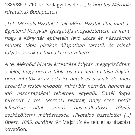
1885/86 / 710. sz. Szilágyi levele a
„Tekintetes Mérnöki
Hivatalnak Budapesten”
:
„Tek. Mérnöki Hivatal! A tek. Mérn. Hivatal által, mint az
Egyetemi Könyvtár igazgatója megidéztettem az iránt,
hogy a Könyvtár épületein levő utcza és házszámot
mutató tábla piszkos állapotban tartatik és minek
folytán annak tartalma ki sem vehető.
A te. Mérnöki hivatal értesítése folytán meggyőződtem
a felől, hogy nem a tábla tisztán nem tartása folytán
nem vehetők ki az oda írt betűk és szavak, de mert
azokról a festék lekopott, miről biz’ nem én, hanem az
idő viszontagságai tehetnek egyedül. Ennél fogva
felkérem a tek. Mérnöki hivatalt, hogy ezen betűk
kifestése által annak használhatóvá tételét
eszközöltetni méltóztassék. Hivatalos tisztelettel […]
Bpest, 1885. október 9.”
Majd
’
tíz év telt el az átadást
követően.