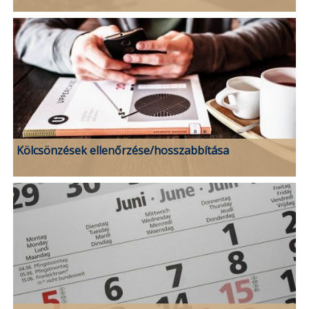
Kölcsönzések ellenőrzése/hosszabbítása