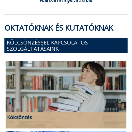
Hálózati könyvtáraknak
OKTATÓKNAK ÉS KUTATÓKNAK
KÖLCSÖNZÉSSEL KAPCSOLATOS
SZOLGÁLTATÁSAINK
Kölcsönzés