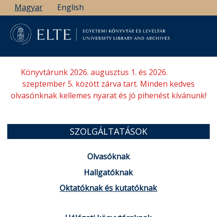
Ugrás
Magyar
English
a
tartalomra
Könyvtárunk 2026. augusztus 1. és 2026.
szeptember 5. között zárva tart. Minden kedves
olvasónknak kellemes nyarat és jó pihenést kívánunk!
SZOLGÁLTATÁSOK
Olvasóknak
Hallgatóknak
Oktatóknak és kutatóknak