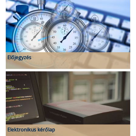
Előjegyzés
Elektronikus kérőlap