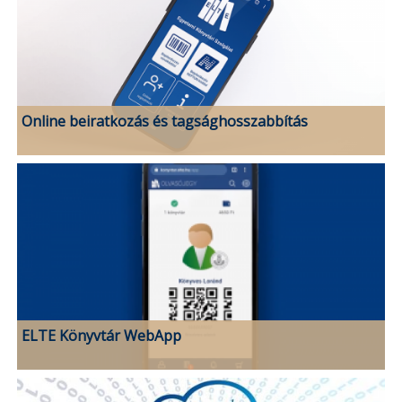
Online beiratkozás és tagsághosszabbítás
ELTE Könyvtár WebApp