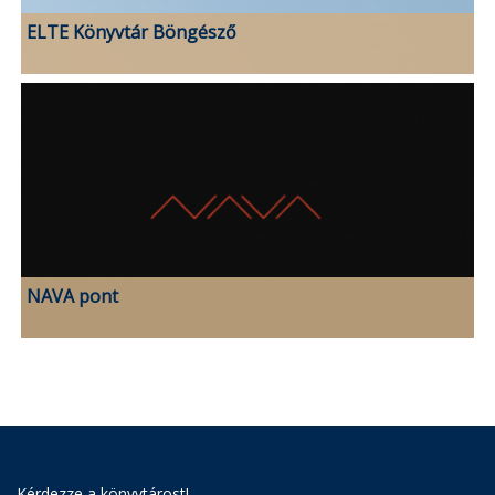
ELTE Könyvtár Böngésző
NAVA pont
Kérdezze a könyvtárost!