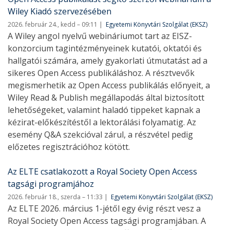
Wiley Kiadó szervezésében
2026. február 24., kedd – 09:11
Egyetemi Könyvtári Szolgálat (EKSZ)
A Wiley angol nyelvű webináriumot tart az EISZ-
konzorcium tagintézményeinek kutatói, oktatói és
hallgatói számára, amely gyakorlati útmutatást ad a
sikeres Open Access publikáláshoz. A résztvevők
megismerhetik az Open Access publikálás előnyeit, a
Wiley Read & Publish megállapodás által biztosított
lehetőségeket, valamint haladó tippeket kapnak a
kézirat-előkészítéstől a lektorálási folyamatig. Az
esemény Q&A szekcióval zárul, a részvétel pedig
előzetes regisztrációhoz kötött.
Az ELTE csatlakozott a Royal Society Open Access
tagsági programjához
2026. február 18., szerda – 11:33
Egyetemi Könyvtári Szolgálat (EKSZ)
Az ELTE 2026. március 1-jétől egy évig részt vesz a
Royal Society Open Access tagsági programjában. A