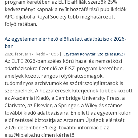
program keretében az ELTE affiliált szerzők 25%
kedvezményt kapnak a nyílt hozzáférésű publikációk
APC-díjából a Royal Society több meghatározott
folyóiratában.
Az egyetemen elérhető előfizetett adatbázisok 2026-
ban
2026. február 17., kedd – 10:58
Egyetemi Könyvtári Szolgálat (EKSZ)
Az ELTE 2026-ban széles körű hazai és nemzetközi
adatbázisokra fizet elő az EISZ-program keretében,
amelyek között rangos folyóiratcsomagok,
tudományos archívumok és szótárszolgáltatások is
szerepelnek. A hozzáférések kiterjednek többek között
az Akadémiai Kiadó, a Cambridge University Press, a
Clarivate, az Elsevier, a Springer, a Wiley és számos
további kiadó adatbázisaira. Emellett az egyetem külön
előfizetéssel biztosítja az Arcanum Újságok elérését
2026. december 31-éig, további információ az
eisz@lib.elte.hu címen kérhető.