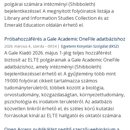
polgárai számára intézményi (Shibboleth)
bejelentkezéssel. A megnyitott folyóiratok listája a
Library and Information Studies Collection és az
Emerald Education oldalán érhető el.
Próbahozzáférés a Gale Academic OneFile adatbázishoz
2026. március 4., szerda – 09:54
Egyetemi Könyvtári Szolgálat (EKSZ)
A Gale Kiadó 2026. május 1-jéig teljes hozzáférést
biztosít az ELTE polgárainak a Gale Academic OneFile
adatbázishoz, amely intézményi (Shibboleth)
bejelentkezéssel érhető el. A gyűjtemény több mint
19 000 folyóirat cikkeit tartalmazza számos
tudományterületről, többek között a biológia,
orvostudomány, közgazdaságtan, környezettudomány,
pszichológia és irodalom területéről. Az adatbázis
közvetlen linkről érhető el, és széles körű kutatási
forrásokat kínál az ELTE hallgatói és oktatói számára.
Open Access publikálást segítő szerzői webinárium a