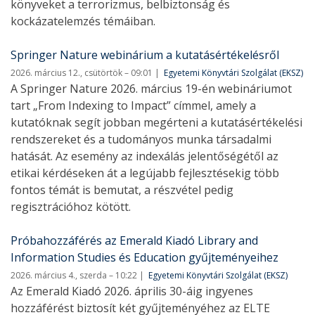
könyveket a terrorizmus, belbiztonság és
kockázatelemzés témáiban.
Springer Nature webinárium a kutatásértékelésről
2026. március 12., csütörtök – 09:01
Egyetemi Könyvtári Szolgálat (EKSZ)
A Springer Nature 2026. március 19-én webináriumot
tart „From Indexing to Impact” címmel, amely a
kutatóknak segít jobban megérteni a kutatásértékelési
rendszereket és a tudományos munka társadalmi
hatását. Az esemény az indexálás jelentőségétől az
etikai kérdéseken át a legújabb fejlesztésekig több
fontos témát is bemutat, a részvétel pedig
regisztrációhoz kötött.
Próbahozzáférés az Emerald Kiadó Library and
Information Studies és Education gyűjteményeihez
2026. március 4., szerda – 10:22
Egyetemi Könyvtári Szolgálat (EKSZ)
Az Emerald Kiadó 2026. április 30-áig ingyenes
hozzáférést biztosít két gyűjteményéhez az ELTE