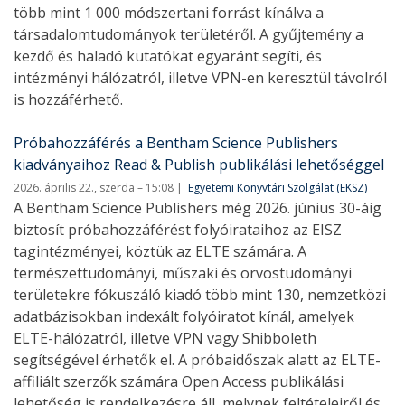
több mint 1 000 módszertani forrást kínálva a
társadalomtudományok területéről. A gyűjtemény a
kezdő és haladó kutatókat egyaránt segíti, és
intézményi hálózatról, illetve VPN-en keresztül távolról
is hozzáférhető.
Próbahozzáférés a Bentham Science Publishers
kiadványaihoz Read & Publish publikálási lehetőséggel
2026. április 22., szerda – 15:08
Egyetemi Könyvtári Szolgálat (EKSZ)
A Bentham Science Publishers még 2026. június 30-áig
biztosít próbahozzáférést folyóirataihoz az EISZ
tagintézményei, köztük az ELTE számára. A
természettudományi, műszaki és orvostudományi
területekre fókuszáló kiadó több mint 130, nemzetközi
adatbázisokban indexált folyóiratot kínál, amelyek
ELTE-hálózatról, illetve VPN vagy Shibboleth
segítségével érhetők el. A próbaidőszak alatt az ELTE-
affiliált szerzők számára Open Access publikálási
lehetőség is rendelkezésre áll, melynek feltételeiről és