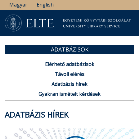
Ugrás
Magyar
English
a
tartalomra
ADATBÁZISOK
Elérhető adatbázisok
Távoli elérés
Adatbázis hírek
Gyakran ismételt kérdések
ADATBÁZIS HÍREK