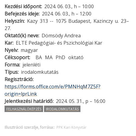
Kezdési időpont
2024. 06. 03., h – 10:00
Befejezés ideje
2024. 06. 03., h – 12:00
Helyszín
Kazy 313 -- 1075 Budapest, Kazinczy u. 23–
27.
Oktató(k) neve
Dömsödy Andrea
Kar
ELTE Pedagógiai- és Pszichológiai Kar
Nyelv
magyar
Célcsoport
BA
MA
PhD
oktató
Forma
jelenléti
Típus
irodalomkutatás
Regisztráció
https://forms.office.com/e/PMNHqM7Z5F?
origin=lprLink
Jelentkezési határidő
2024. 05. 31., p – 16:00
FELHASZNÁLÓKÉPZÉS
IRODALOMKUTATÁS
Illusztráció szerzője, forrása:
PPK Kari Könyvtár