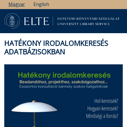
Ugrás
Magyar
English
a
tartalomra
HATÉKONY IRODALOMKERESÉS
ADATBÁZISOKBAN