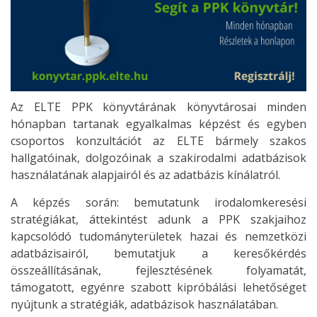
Az ELTE PPK könyvtárának könyvtárosai minden
hónapban tartanak egyalkalmas képzést és egyben
csoportos konzultációt az ELTE bármely szakos
hallgatóinak, dolgozóinak a szakirodalmi adatbázisok
használatának alapjairól és az adatbázis kínálatról.
A képzés során: bemutatunk irodalomkeresési
stratégiákat, áttekintést adunk a PPK szakjaihoz
kapcsolódó tudományterületek hazai és nemzetközi
adatbázisairól, bemutatjuk a keresőkérdés
összeállításának, fejlesztésének folyamatát,
támogatott, egyénre szabott kipróbálási lehetőséget
nyújtunk a stratégiák, adatbázisok használatában.