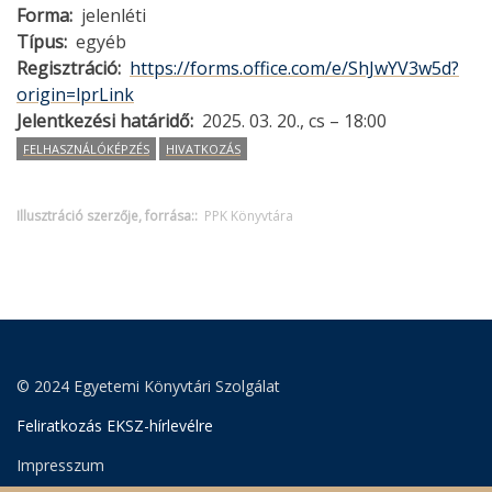
Forma
jelenléti
Típus
egyéb
Regisztráció
https://forms.office.com/e/ShJwYV3w5d?
origin=lprLink
Jelentkezési határidő
2025. 03. 20., cs – 18:00
FELHASZNÁLÓKÉPZÉS
HIVATKOZÁS
Illusztráció szerzője, forrása:
PPK Könyvtára
© 2024 Egyetemi Könyvtári Szolgálat
Feliratkozás EKSZ-hírlevélre
Impresszum