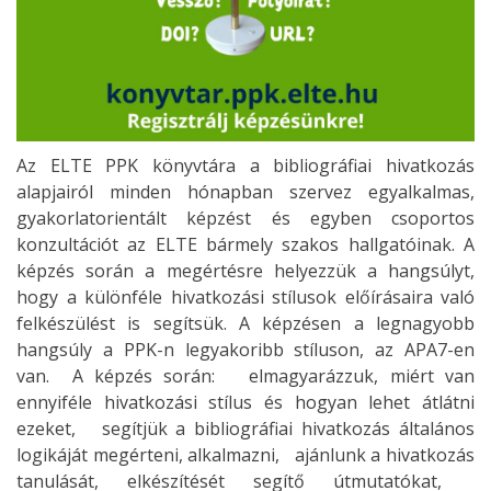
Az ELTE PPK könyvtára a bibliográfiai hivatkozás
alapjairól minden hónapban szervez egyalkalmas,
gyakorlatorientált képzést és egyben csoportos
konzultációt az ELTE bármely szakos hallgatóinak. A
képzés során a megértésre helyezzük a hangsúlyt,
hogy a különféle hivatkozási stílusok előírásaira való
felkészülést is segítsük. A képzésen a legnagyobb
hangsúly a PPK-n legyakoribb stíluson, az APA7-en
van. A képzés során: elmagyarázzuk, miért van
ennyiféle hivatkozási stílus és hogyan lehet átlátni
ezeket, segítjük a bibliográfiai hivatkozás általános
logikáját megérteni, alkalmazni, ajánlunk a hivatkozás
tanulását, elkészítését segítő útmutatókat,