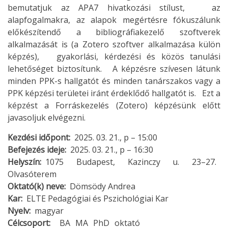
bemutatjuk az APA7 hivatkozási stílust, az
alapfogalmakra, az alapok megértésre fókuszálunk
előkészítendő a bibliográfiakezelő szoftverek
alkalmazását is (a Zotero szoftver alkalmazása külön
képzés), gyakorlási, kérdezési és közös tanulási
lehetőséget biztosítunk. A képzésre szívesen látunk
minden PPK-s hallgatót és minden tanárszakos vagy a
PPK képzési területei iránt érdeklődő hallgatót is. Ezt a
képzést a Forráskezelés (Zotero) képzésünk előtt
javasoljuk elvégezni.
Kezdési időpont
2025. 03. 21., p – 15:00
Befejezés ideje
2025. 03. 21., p – 16:30
Helyszín
1075 Budapest, Kazinczy u. 23–27.
Olvasóterem
Oktató(k) neve
Dömsödy Andrea
Kar
ELTE Pedagógiai és Pszichológiai Kar
Nyelv
magyar
Célcsoport
BA
MA
PhD
oktató