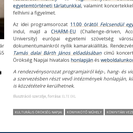
egyetemtörténeti tárlatunkkal
, valamint koncertekke
felhívni a figyelmet.
Az idei programsorozat
11.00 órától
Felcsendül eg
indul, majd a
CHARM-EU
(Challenge-driven, Acc
University) európai egyetemi szövetség város
dokumentumainkról nyílik kamarakiállítás. Rendezv
ár
Tamás dalai Bárth János előadásában
című koncertt
:55
Örökség Napjai hivatalos
honlapján
és
weboldalunko
A rendezvénysorozat programjairól kép-, hang- és vide
a szervezésben részt vevő intézmények honlapján, ki
is közzétételre kerülhetnek.
Illusztráció szerzője, forrása:
ELTE EKL
KULTURÁLIS ÖRÖKSÉG NAPJAI
KÖNYVKÖTŐ MŰHELY
KÖNYVTÁRI VEZ