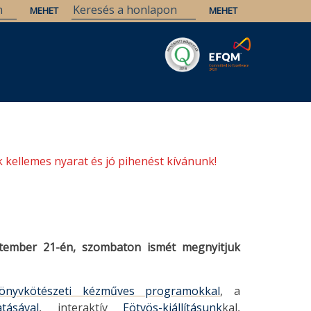
Savaria
Örökség
ELTE Könyvtárak
 kellemes nyarat és jó pihenést kívánunk!
ptember 21-én, szombaton ismét megnyitjuk
önyvkötészeti kézműves programokkal
, a
ásával
, interaktív
Eötvös-kiállításunk
kal,