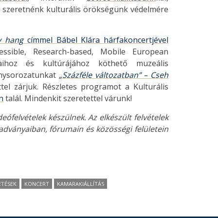
l szeretnénk kulturális örökségünk védelmére
y hang
címmel Bábel Klára hárfakoncertjével
essible, Research-based, Mobile European
aihoz és kultúrájához köthető muzeális
énysorozatunkat
„Százféle változatban” – Cseh
el zárjuk. Részletes programot a Kulturális
n
talál. Mindenkit szeretettel várunk!
ófelvételek készülnek. Az elkészült felvételek
adványaiban, fórumain és közösségi felületein
ETÉSEK
KONCERT
KAMARAKIÁLLÍTÁS