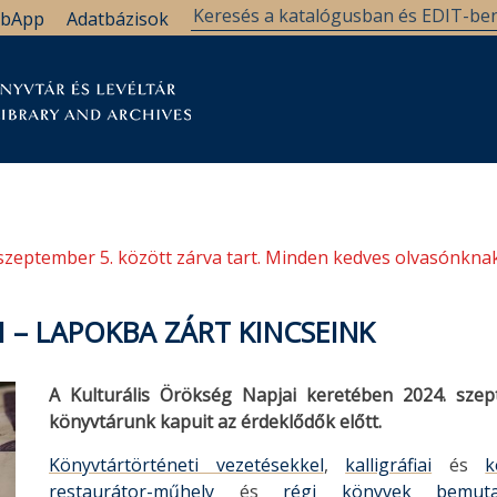
bApp
Adatbázisok
tár
Kutatástámogatás
Levéltár
Támogatás
szeptember 5. között zárva tart. Minden kedves olvasónknak
 – LAPOKBA ZÁRT KINCSEINK
A Kulturális Örökség Napjai keretében 2024. sze
könyvtárunk kapuit az érdeklődők előtt.
Könyvtártörténeti vezetésekkel
,
kalligráfiai
és
k
restaurátor-műhely
és
régi könyvek bemutat