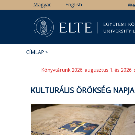
Ugrás
Magyar
English
We
a
tartalomra
Könyv
CÍMLAP
MORZSA
Könyvtárunk 2026. augusztus 1. és 2026. 
KULTURÁLIS ÖRÖKSÉG NAPJAI