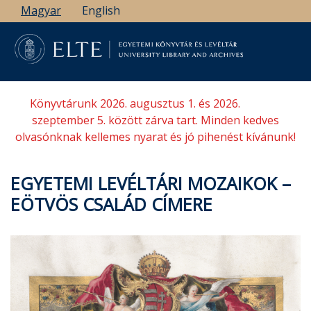
Ugrás
Magyar
English
a
tartalomra
Könyvtárunk 2026. augusztus 1. és 2026.
szeptember 5. között zárva tart. Minden kedves
olvasónknak kellemes nyarat és jó pihenést kívánunk!
EGYETEMI LEVÉLTÁRI MOZAIKOK –
EÖTVÖS CSALÁD CÍMERE