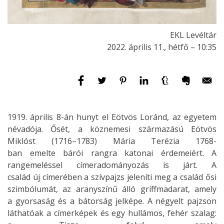
EKL Levéltár
2022. április 11., hétfő – 10:35
1919. április 8-án hunyt el Eötvös Loránd, az egyetem
névadója. Ősét, a köznemesi származású Eötvös
Miklóst (1716–1783) Mária Terézia 1768-
ban emelte bárói rangra katonai érdemeiért. A
rangemeléssel címeradományozás is járt. A
család új címerében a szívpajzs jeleníti meg a család ősi
szimbólumát, az aranyszínű álló griffmadarat, amely
a gyorsaság és a bátorság jelképe. A négyelt pajzson
láthatóak a címerképek és egy hullámos, fehér szalag: