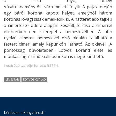
a Tisza folyó, amely
Vásárosnamény ősi vára mellett folyik. A pajzs tetején
egy bárói korona kapott helyet, amelyből három
koronás lovagi sisak emelkedik ki. A hátteret adó tájkép
a címerfestő ötlete alapján készült, leírása a címerrel
ellentétben nem szerepel a nemeslevélben. A latin
nyelvű címeres nemeslevél első oldalán található a
festett címer, amely képünkön látható. Az oklevél „A
pontosság bűvöletében. Eötvös Loránd élete és
munkássága” című kiállításunkon is megtekinthető.
Illusztráció szerzője, forrása:
ELTE EKL
LEVÉLTÁR
EÖTVÖS CSALÁD
Kérdezze a könyvtárost!