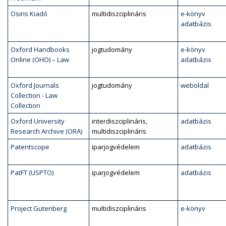
Osiris Kiadó
multidiszciplináris
e-könyv
adatbázis
Oxford Handbooks
jogtudomány
e-könyv
Online (OHO) – Law
adatbázis
Oxford Journals
jogtudomány
weboldal
Collection - Law
Collection
Oxford University
interdiszciplináris,
adatbázis
Research Archive (ORA)
multidiszciplináris
Patentscope
iparjogvédelem
adatbázis
PatFT (USPTO)
iparjogvédelem
adatbázis
Project Gutenberg
multidiszciplináris
e-könyv