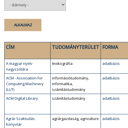
CÍM
TUDOMÁNYTERÜLET
FORMA
A magyar nyelv
lexikográfia
adatbázis
nagyszótára
ACM - Association For
információtudomány,
adatbázis
Computing Machinery
informatika,
(LUT)
számítástudomány
ACM Digital Library
számítástudomány
adatbázis
Agrár Szaktudás
agrárgazdaság, agriculture
adatbázis
Könyvtár