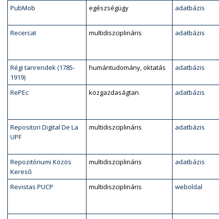
PubMob
egészségügy
adatbázis
Recercat
multidiszciplináris
adatbázis
Régi tanrendek (1785-
humántudomány, oktatás
adatbázis
1919)
RePEc
közgazdaságtan
adatbázis
Repositori Digital De La
multidiszciplináris
adatbázis
UPF
Repozitóriumi Közös
multidiszciplináris
adatbázis
Kereső
Revistas PUCP
multidiszciplináris
weboldal