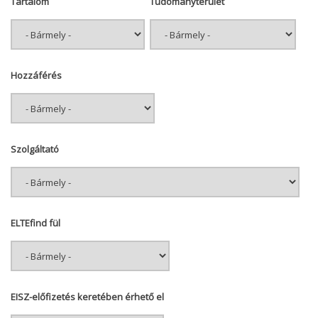
Tartalom
Tudományterület
Hozzáférés
Szolgáltató
ELTEfind fül
EISZ-előfizetés keretében érhető el