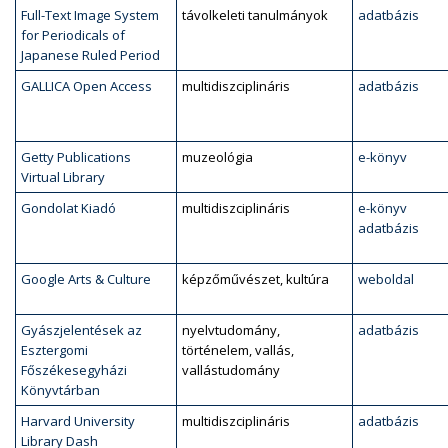
Full-Text Image System
távolkeleti tanulmányok
adatbázis
for Periodicals of
Japanese Ruled Period
GALLICA Open Access
multidiszciplináris
adatbázis
Getty Publications
muzeológia
e-könyv
Virtual Library
Gondolat Kiadó
multidiszciplináris
e-könyv
adatbázis
Google Arts & Culture
képzőművészet, kultúra
weboldal
Gyászjelentések az
nyelvtudomány,
adatbázis
Esztergomi
történelem, vallás,
Főszékesegyházi
vallástudomány
Könyvtárban
Harvard University
multidiszciplináris
adatbázis
Library Dash