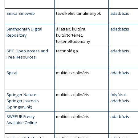
Sinica Sinoweb
távolkeleti tanulmányok
adatbázis
Smithsonian Digital
állattan, kultúra,
adatbázis
Repository
kultúrtörténet,
történettudomány
SPIE Open Access and
technológia
adatbázis
Free Resources
Spiral
multidiszciplináris
adatbázis
Springer Nature –
multidiszciplináris
folyóirat
Springer Journals
adatbázis
(SpringerLink)
SWEPUB Freely
multidiszciplináris
adatbázis
Available Online