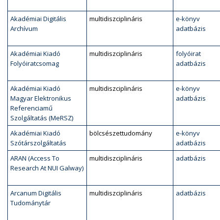
Akadémiai Digitális
multidiszciplináris
e-könyv
Archívum
adatbázis
Akadémiai Kiadó
multidiszciplináris
folyóirat
Folyóiratcsomag
adatbázis
Akadémiai Kiadó
multidiszciplináris
e-könyv
Magyar Elektronikus
adatbázis
Referenciamű
Szolgáltatás (MeRSZ)
Akadémiai Kiadó
bölcsészettudomány
e-könyv
Szótárszolgáltatás
adatbázis
ARAN (Access To
multidiszciplináris
adatbázis
Research At NUI Galway)
Arcanum Digitális
multidiszciplináris
adatbázis
Tudománytár