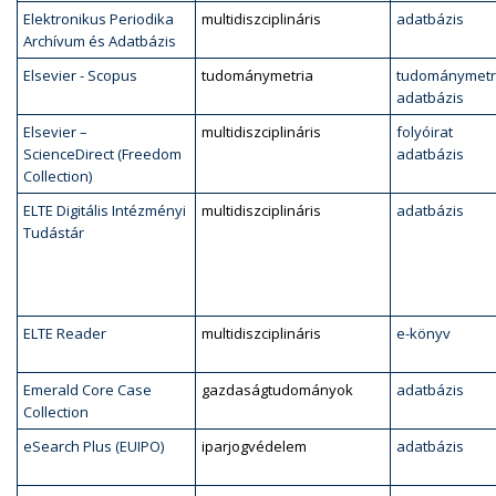
Elektronikus Periodika
multidiszciplináris
adatbázis
Archívum és Adatbázis
Elsevier - Scopus
tudománymetria
tudománymetr
adatbázis
Elsevier –
multidiszciplináris
folyóirat
ScienceDirect (Freedom
adatbázis
Collection)
ELTE Digitális Intézményi
multidiszciplináris
adatbázis
Tudástár
ELTE Reader
multidiszciplináris
e-könyv
Emerald Core Case
gazdaságtudományok
adatbázis
Collection
eSearch Plus (EUIPO)
iparjogvédelem
adatbázis