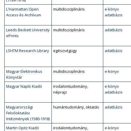
(1789-1918)
L'Harmattan Open
multidiszciplináris
e-könyv
Access és Archívum
adatbázis
Leeds Beckett University
multidiszciplináris
adatbázis
ePrints
LSHTM Research Library
egészségügy
adatbázis
Magyar Elektronikus
multidiszciplináris
e-könyv
Könyvtár
Magyar Napló Kiadó
irodalomtudomány,
e-könyv
néprajz
adatbázis
Magyarországi
humántudomány, oktatás
adatbázis
Felsőoktatási
Intézmények (1580-1918)
Martin Opitz Kiadó
irodalomtudomány,
e-könyv