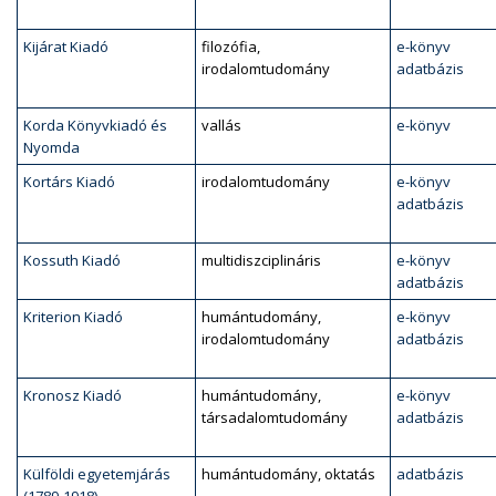
Kijárat Kiadó
filozófia,
e-könyv
irodalomtudomány
adatbázis
Korda Könyvkiadó és
vallás
e-könyv
Nyomda
Kortárs Kiadó
irodalomtudomány
e-könyv
adatbázis
Kossuth Kiadó
multidiszciplináris
e-könyv
adatbázis
Kriterion Kiadó
humántudomány,
e-könyv
irodalomtudomány
adatbázis
Kronosz Kiadó
humántudomány,
e-könyv
társadalomtudomány
adatbázis
Külföldi egyetemjárás
humántudomány, oktatás
adatbázis