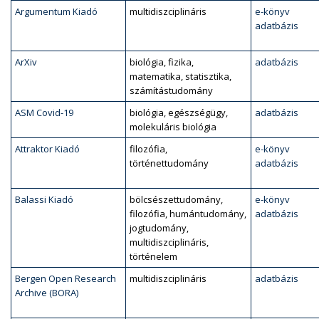
Argumentum Kiadó
multidiszciplináris
e-könyv
adatbázis
ArXiv
biológia, fizika,
adatbázis
matematika, statisztika,
számítástudomány
ASM Covid-19
biológia, egészségügy,
adatbázis
molekuláris biológia
Attraktor Kiadó
filozófia,
e-könyv
történettudomány
adatbázis
Balassi Kiadó
bölcsészettudomány,
e-könyv
filozófia, humántudomány,
adatbázis
jogtudomány,
multidiszciplináris,
történelem
Bergen Open Research
multidiszciplináris
adatbázis
Archive (BORA)