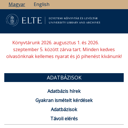
Ugrás
Magyar
English
a
tartalomra
Könyvtárunk 2026. augusztus 1. és 2026.
szeptember 5. között zárva tart. Minden kedves
olvasónknak kellemes nyarat és jó pihenést kívánunk!
ADATBÁZISOK
Adatbázis hírek
Gyakran ismételt kérdések
Adatbázisok
Távoli elérés