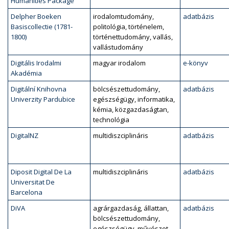
Humanities Package
Delpher Boeken
irodalomtudomány,
adatbázis
Basiscollectie (1781-
politológia, történelem,
1800)
történettudomány, vallás,
vallástudomány
Digitális Irodalmi
magyar irodalom
e-könyv
Akadémia
Digitální Knihovna
bölcsészettudomány,
adatbázis
Univerzity Pardubice
egészségügy, informatika,
kémia, közgazdaságtan,
technológia
DigitalNZ
multidiszciplináris
adatbázis
Diposit Digital De La
multidiszciplináris
adatbázis
Universitat De
Barcelona
DiVA
agrárgazdaság, állattan,
adatbázis
bölcsészettudomány,
egészségügy, művészet,