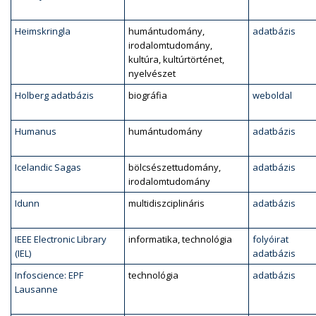
Heimskringla
humántudomány,
adatbázis
irodalomtudomány,
kultúra, kultúrtörténet,
nyelvészet
Holberg adatbázis
biográfia
weboldal
Humanus
humántudomány
adatbázis
Icelandic Sagas
bölcsészettudomány,
adatbázis
irodalomtudomány
Idunn
multidiszciplináris
adatbázis
IEEE Electronic Library
informatika, technológia
folyóirat
(IEL)
adatbázis
Infoscience: EPF
technológia
adatbázis
Lausanne