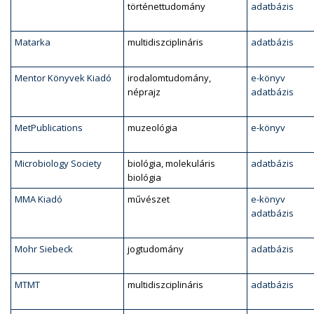
történettudomány
adatbázis
Matarka
multidiszciplináris
adatbázis
Mentor Könyvek Kiadó
irodalomtudomány,
e-könyv
néprajz
adatbázis
MetPublications
muzeológia
e-könyv
Microbiology Society
biológia, molekuláris
adatbázis
biológia
MMA Kiadó
művészet
e-könyv
adatbázis
Mohr Siebeck
jogtudomány
adatbázis
MTMT
multidiszciplináris
adatbázis