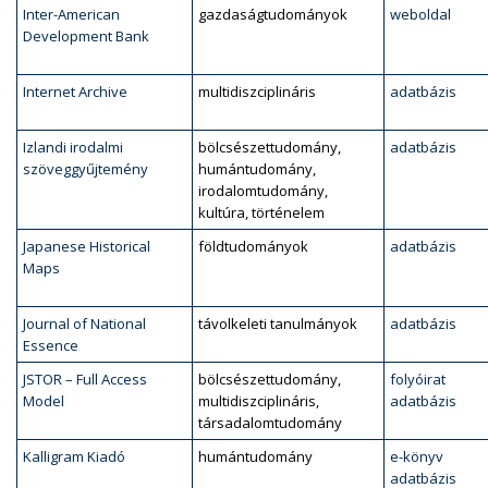
Inter-American
gazdaságtudományok
weboldal
Development Bank
Internet Archive
multidiszciplináris
adatbázis
Izlandi irodalmi
bölcsészettudomány,
adatbázis
szöveggyűjtemény
humántudomány,
irodalomtudomány,
kultúra, történelem
Japanese Historical
földtudományok
adatbázis
Maps
Journal of National
távolkeleti tanulmányok
adatbázis
Essence
JSTOR – Full Access
bölcsészettudomány,
folyóirat
Model
multidiszciplináris,
adatbázis
társadalomtudomány
Kalligram Kiadó
humántudomány
e-könyv
adatbázis