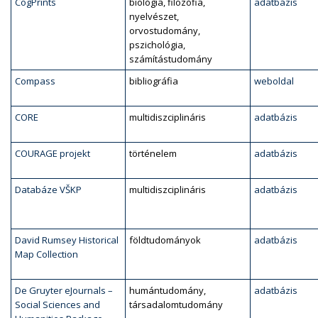
CogPrints
biológia, filozófia,
adatbázis
nyelvészet,
orvostudomány,
pszichológia,
számítástudomány
Compass
bibliográfia
weboldal
CORE
multidiszciplináris
adatbázis
COURAGE projekt
történelem
adatbázis
Databáze VŠKP
multidiszciplináris
adatbázis
David Rumsey Historical
földtudományok
adatbázis
Map Collection
De Gruyter eJournals –
humántudomány,
adatbázis
Social Sciences and
társadalomtudomány