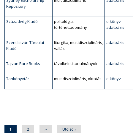
Sydney EScholarship
multidiszciplináris
adatbázis
Repository
Századvég Kiadó
politológia,
e-könyv
történettudomány
adatbázis
Szent István Társulat
liturgika, multidiszciplináris,
adatbázis
Kiadó
vallás
Tajvan Rare Books
távolkeleti tanulmányok
adatbázis
Tankönyvtár
multidiszciplináris, oktatás
e-könyv
Oldalszámozás
Jelenlegi
1
Oldal
2
Következő
››
Utolsó
Utolsó »
oldal
oldal
oldal