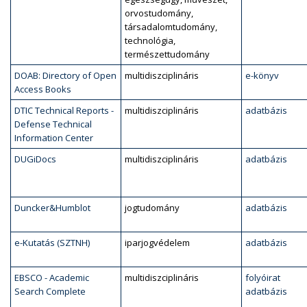
orvostudomány,
társadalomtudomány,
technológia,
természettudomány
DOAB: Directory of Open
multidiszciplináris
e-könyv
Access Books
DTIC Technical Reports -
multidiszciplináris
adatbázis
Defense Technical
Information Center
DUGiDocs
multidiszciplináris
adatbázis
Duncker&Humblot
jogtudomány
adatbázis
e-Kutatás (SZTNH)
iparjogvédelem
adatbázis
EBSCO - Academic
multidiszciplináris
folyóirat
Search Complete
adatbázis