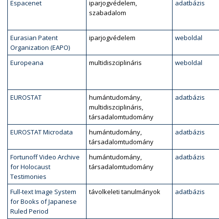
Espacenet
iparjogvédelem,
adatbázis
szabadalom
Eurasian Patent
iparjogvédelem
weboldal
Organization (EAPO)
Europeana
multidiszciplináris
weboldal
EUROSTAT
humántudomány,
adatbázis
multidiszciplináris,
társadalomtudomány
EUROSTAT Microdata
humántudomány,
adatbázis
társadalomtudomány
Fortunoff Video Archive
humántudomány,
adatbázis
for Holocaust
társadalomtudomány
Testimonies
Full-text Image System
távolkeleti tanulmányok
adatbázis
for Books of Japanese
Ruled Period