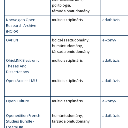
politológia,
társadalomtudomány
Norwegian Open
multidiszciplináris
adatbázis
Research Archive
(NORA)
OAPEN
bölcsészettudomány,
e-könyv
humántudomány,
társadalomtudomány
OhioLINK Electronic
multidiszciplináris
adatbázis
Theses And
Dissertations
Open Access LMU
multidiszciplináris
adatbázis
Open Culture
multidiszciplináris
e-könyv
Openedition French
humántudomány,
adatbázis
Studies Bundle -
társadalomtudomány
Freemium