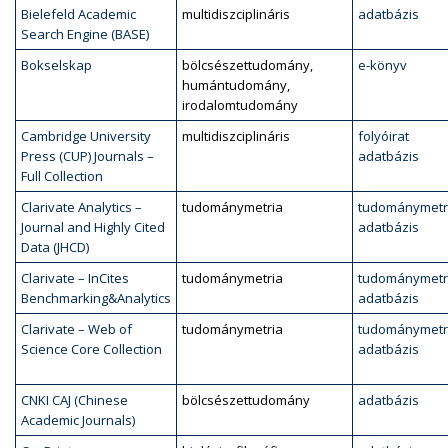
Bielefeld Academic
multidiszciplináris
adatbázis
Search Engine (BASE)
Bokselskap
bölcsészettudomány,
e-könyv
humántudomány,
irodalomtudomány
Cambridge University
multidiszciplináris
folyóirat
Press (CUP) Journals –
adatbázis
Full Collection
Clarivate Analytics –
tudománymetria
tudománymetr
Journal and Highly Cited
adatbázis
Data (JHCD)
Clarivate – InCites
tudománymetria
tudománymetr
Benchmarking&Analytics
adatbázis
Clarivate – Web of
tudománymetria
tudománymetr
Science Core Collection
adatbázis
CNKI CAJ (Chinese
bölcsészettudomány
adatbázis
Academic Journals)