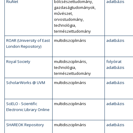
RiuNet
bölcsészettudomány,
adatbázis
gazdaságtudományok,
művészet,
orvostudomány,
technológia,
természettudomány
ROAR (University of East
multidiszciplináris
adatbázis
London Repository)
Royal Society
multidiszciplináris,
folyóirat
technológia,
adatbázis
természettudomány
ScholarWorks @ UVM
multidiszciplináris
adatbázis
SciELO - Scientific
multidiszciplináris
adatbázis
Electronic Library Online
SHAREOK Repository
multidiszciplináris
adatbázis