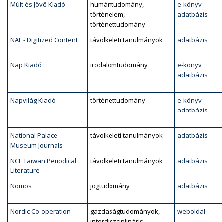
Múlt és Jövő Kiadó
humántudomány,
e-könyv
történelem,
adatbázis
történettudomány
NAL - Digitized Content
távolkeleti tanulmányok
adatbázis
Nap Kiadó
irodalomtudomány
e-könyv
adatbázis
Napvilág Kiadó
történettudomány
e-könyv
adatbázis
National Palace
távolkeleti tanulmányok
adatbázis
Museum Journals
NCL Taiwan Periodical
távolkeleti tanulmányok
adatbázis
Literature
Nomos
jogtudomány
adatbázis
Nordic Co-operation
gazdaságtudományok,
weboldal
interdiszciplináris,