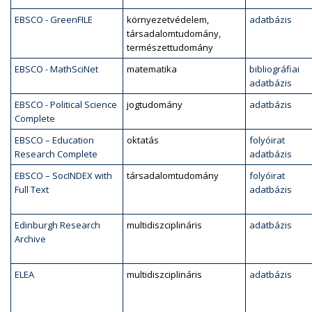
EBSCO - GreenFILE
környezetvédelem,
adatbázis
társadalomtudomány,
természettudomány
EBSCO - MathSciNet
matematika
bibliográfiai
adatbázis
EBSCO - Political Science
jogtudomány
adatbázis
Complete
EBSCO – Education
oktatás
folyóirat
Research Complete
adatbázis
EBSCO – SocINDEX with
társadalomtudomány
folyóirat
Full Text
adatbázis
Edinburgh Research
multidiszciplináris
adatbázis
Archive
ELEA
multidiszciplináris
adatbázis