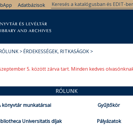
bApp
Adatbázisok
tár
Kutatástámogatás
Levéltár
Támogatás
 RÓLUNK
ÉRDEKESSÉGEK, RITKASÁGOK
szeptember 5. között zárva tart. Minden kedves olvasónknak
RÓLUNK
 könyvtár munkatársai
Gyűjtőkör
bliotheca Universitatis díjak
Pályázatok