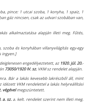
zoba, pince: 1 utcai szoba, 1 konyha, 1 spaiz, 1
ában gáz nincsen, csak az udvari szobában van,
akás alkalmaztatása alapján illeti meg. Fűtés,
, szoba és konyhában villanyvilágítás egy-egy
s ingyen.]
deiglenesen engedélyeztetett, az
1920. júl. 20.
-
-án
73050/1920 IV. sz.
VKM sz rendelet alapján.
ra. Bár a lakás kevesebb lakrészből áll, mint
az idézett VKM rendelettel a lakás helyreállítási
. végével
megszüntetett.
 a. sz.
a. kelt. rendelet szerint nem illeti meg.