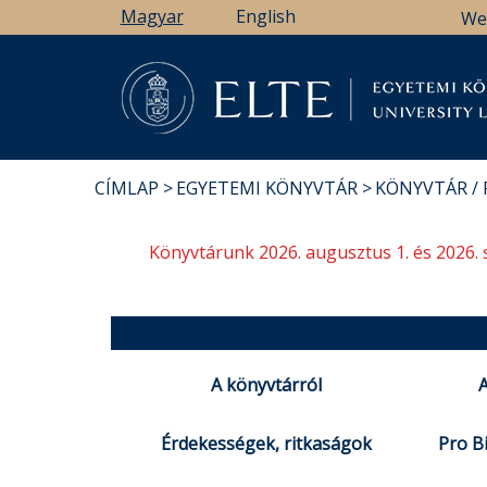
Ugrás
Magyar
English
We
a
tartalomra
Könyv
CÍMLAP
EGYETEMI KÖNYVTÁR
KÖNYVTÁR /
MORZSA
Könyvtárunk 2026. augusztus 1. és 2026. 
A könyvtárról
A
Érdekességek, ritkaságok
Pro Bi