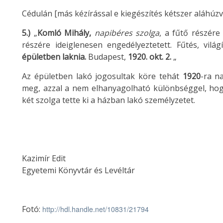
Cédulán [más kézírással e kiegészítés kétszer aláhúz
5.)
„
Komló Mihály,
napibéres szolga
, a fűtő részére
részére ideiglenesen engedélyeztetett. Fűtés, vil
épületben laknia.
Budapest,
1920. okt. 2.
„
Az épületben lakó jogosultak köre tehát
1920
-ra n
meg, azzal a nem elhanyagolható különbséggel, hogy
két szolga tette ki a házban lakó személyzetet.
Kazimír Edit
Egyetemi Könyvtár és Levéltár
Fotó:
http://hdl.handle.net/10831/21794