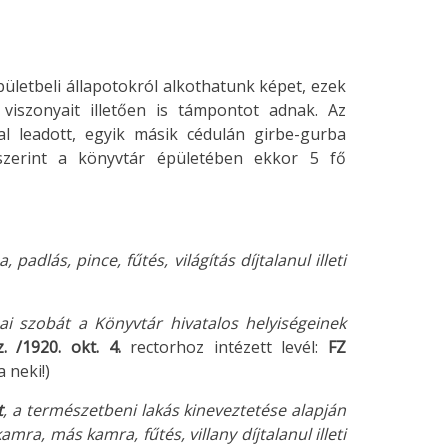
ületbeli állapotokról alkothatunk képet, ezek
 viszonyait illetően is támpontot adnak. Az
al leadott, egyik másik cédulán girbe-gurba
k szerint a könyvtár épületében ekkor 5 fő
adlás, pince, fűtés, világítás díjtalanul illeti
ai szobát a Könyvtár hivatalos helyiségeinek
. /1920. okt. 4.
rectorhoz intézett levél:
FZ
a neki!)
t
, a természetbeni lakás kineveztetése alapján
mra, más kamra, fűtés, villany díjtalanul illeti