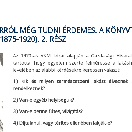
RRÓL MÉG TUDNI ÉRDEMES. A KÖNYV
875-1920). 2. RÉSZ
Az
1920
-as VKM leirat alapján a Gazdasági Hivatal
tartotta, hogy egyetem szerte felméresse a lakásh
levelében az alábbi kérdésekre keressen választ:
1.)
Kik és milyen természetbeni lakást élveznek 
rendelkeznek?
2.)
Van-e egyéb helyiségük?
3.)
Van-e benne fűtés, világítás?
4.)
Díjtalanul, vagy térítés ellenében lakják-e?