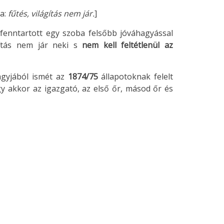
va:
fűtés, világítás nem jár.
]
 fenntartott egy szoba felsőbb jóváhagyással
ágítás nem jár neki s
nem kell feltétlenül az
agyjából ismét az
1874/75
állapotoknak felelt
 akkor az igazgató, az első őr, másod őr és