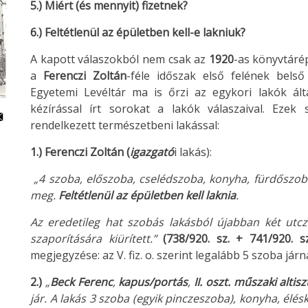
5.)
Miért (és mennyit) fizetnek?
6.)
Feltétlenül az épületben kell-e lakniuk?
A kapott válaszokból nem csak az
1920
-as könyvtárép
a
Ferenczi Zoltán
-féle időszak első felének belső
Egyetemi Levéltár ma is őrzi az egykori lakók ált
kézírással írt sorokat a lakók válaszaival. Eze
rendelkezett természetbeni lakással:
1.) Ferenczi Zoltán (
igazgató
i lakás):
„4 szoba, előszoba, cselédszoba, konyha, fürdőszoba, p
meg.
Feltétlenül az épületben kell laknia
.
Az eredetileg hat szobás lakásból újabban két utcz
szaporítására kiürített.”
(738/920. sz. +
741/920. sz
megjegyzése: az V. fiz. o. szerint legalább 5 szoba járn
2.)
„
Beck Ferenc
,
kapus/portás
,
II. oszt. műszaki altisz
jár. A lakás 3 szoba (egyik pinczeszoba), konyha, éléska