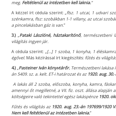
meg.
Feltétlenül az intézetben kell laknia.
”
A kézzel írt cédula szerint: „
flsz. 1 utcai, 1 udvari s
szénkamra, flsz: szobákban 1-1 villany, az utcai szob
a pincelakásban gáz is van.
”
3.)
„
Pataki Lászlóné,
háztakarítónő
, természetbeni l
világítás ingyen jár.
A cédula szerint: „
[…] 1 szoba, 1 konyha, 1 éléskamra
égővel.
Más kézírással írt kiegészítés:
fűtés és világítá
4.)
„
Pasteiner Iván könyvtárőr.
Természetbeni lakása i
án 5409. sz. a. kelt. ET-i határozat és az
1920. aug. 30.
A lakás áll 2 szoba, előszoba, konyha, kamra, fáskam
amennyi őt megilletné, a VII. fiz. oszt. állása alapján 
költségeire való tekintettel egész lakáspénze
1920. okt
Fűtés és világítás az
1920. aug. 23.-án
197699/1920 VI.
Nem kell feltétlenül az intézetben laknia.
”