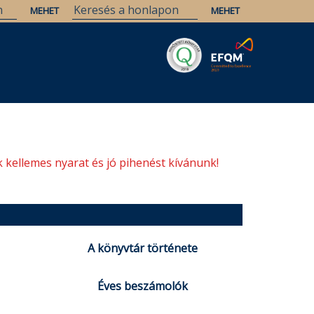
Savaria
Örökség
ELTE Könyvtárak
 kellemes nyarat és jó pihenést kívánunk!
A könyvtár története
Éves beszámolók