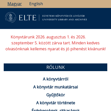
Ugrás
Magyar
English
a
tartalomra
Könyvtárunk 2026. augusztus 1. és 2026.
szeptember 5. között zárva tart. Minden kedves
olvasónknak kellemes nyarat és jó pihenést kívánunk!
RÓLUNK
A könyvtárról
A könyvtár munkatársai
Gyűjtőkör
A könyvtár története
Érdekességek, ritkaságok