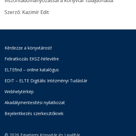
viszontadományozással a könyvtár tulajdonába.
Szerző: Kazimír Edit
Kérdezze a könyvtárost!
Feliratkozás EKSZ-hírlevélre
ELTEfind – online katalógus
EDIT – ELTE Digitális Intézményi Tudástár
Webhelytérkép
Akadálymentesítési nyilatkozat
Bejelentkezés szerkesztőknek
© 2026 Egyetemi Könyvtár és Levéltár