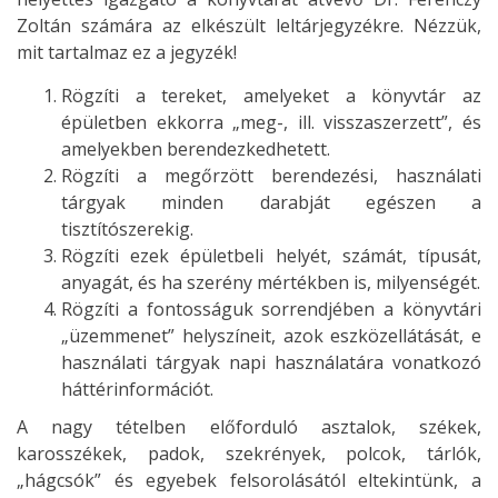
Zoltán számára az elkészült leltárjegyzékre. Nézzük,
mit tartalmaz ez a jegyzék!
Rögzíti a tereket, amelyeket a könyvtár az
épületben ekkorra „meg-, ill. visszaszerzett”, és
amelyekben berendezkedhetett.
Rögzíti a megőrzött berendezési, használati
tárgyak minden darabját egészen a
tisztítószerekig.
Rögzíti ezek épületbeli helyét, számát, típusát,
anyagát, és ha szerény mértékben is, milyenségét.
Rögzíti a fontosságuk sorrendjében a könyvtári
„üzemmenet” helyszíneit, azok eszközellátását, e
használati tárgyak napi használatára vonatkozó
háttérinformációt.
A nagy tételben előforduló asztalok, székek,
karosszékek, padok, szekrények, polcok, tárlók,
„hágcsók” és egyebek felsorolásától eltekintünk, a