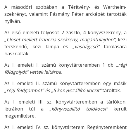
A másodőri szobában a Térítvény- és Wertheim-
szekrényt, valamint Pázmány Péter arcképét tartották
nyilván.
Az első emeleti folyosót 2 zászló, 4 könyvszekrény, a
„Closet mellett franczia szekrény, magántulajdon”
, kézi
fecskendő, kézi lámpa és
„vashágcsó”
tárolására
használták.
Az I. emeleti I. számú könyvtárteremben 1 db
„régi
földgolyót” vettek leltárba.
Az I. emeleti II. számú könyvtárteremben egy másik
„régi földgömböt” és „5 könyvszállító kocsit”
tároltak.
Az I. emeleti III. sz. könyvtárteremben a tárlókon,
létrákon túl a
„könyvszállító tolókocsi”
került
megemlítésre
.
Az I. emeleti IV. sz. könyvtárterem Regényteremként