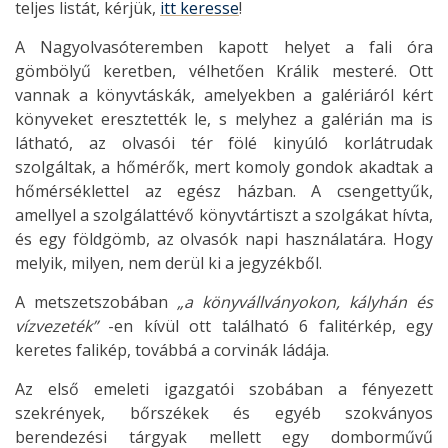
teljes listát, kérjük,
itt keresse
!
A Nagyolvasóteremben kapott helyet a fali óra
gömbölyű keretben, vélhetően Králik mesteré. Ott
vannak a könyvtáskák, amelyekben a galériáról kért
könyveket eresztették le, s melyhez a galérián ma is
látható, az olvasói tér fölé kinyúló korlátrudak
szolgáltak, a hőmérők, mert komoly gondok akadtak a
hőmérséklettel az egész házban. A csengettyűk,
amellyel a szolgálattévő könyvtártiszt a szolgákat hívta,
és egy földgömb, az olvasók napi használatára. Hogy
melyik, milyen, nem derül ki a jegyzékből.
A metszetszobában
„a könyvállványokon, kályhán és
vízvezeték”
-en kívül ott található 6 falitérkép, egy
keretes falikép, továbbá a corvinák ládája.
Az első emeleti igazgatói szobában a fényezett
szekrények, bőrszékek és egyéb szokványos
berendezési tárgyak mellett egy domborművű