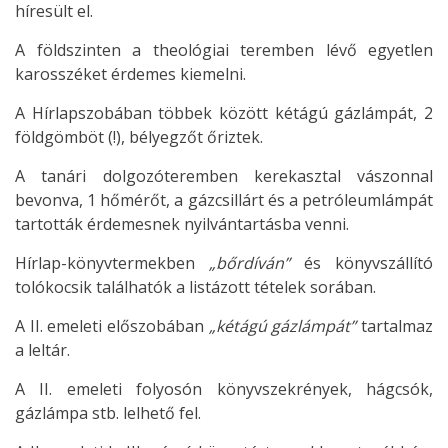
híresült el.
A földszinten a theológiai teremben lévő egyetlen
karosszéket érdemes kiemelni.
A Hírlapszobában többek között kétágú gázlámpát, 2
földgömböt (!), bélyegzőt őriztek.
A tanári dolgozóteremben kerekasztal vászonnal
bevonva, 1 hőmérőt, a gázcsillárt és a petróleumlámpát
tartották érdemesnek nyilvántartásba venni.
Hírlap-könyvtermekben
„bőrdíván”
és könyvszállító
tolókocsik találhatók a listázott tételek sorában.
A II. emeleti előszobában
„kétágú gázlámpát”
tartalmaz
a leltár.
A II. emeleti folyosón könyvszekrények, hágcsók,
gázlámpa stb. lelhető fel.