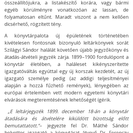
összeállítójukra, a listakészítő korára, vagy bármi
egyéb körülményre vonatkozóan az lassan, de
folyamatosan eltűnt. Maradt viszont a nem kellően
dicsérhető, rögzített tény.
A könyvtárpalota új épületének történetében
kivételesen fontosnak bizonyuló leltárkönyvek sorát
Szilágyi Sándor halálát követően újabb jegyzőkönyv és
átadás-átvételi jegyzék zárja. 1899–1900 fordulópont a
könyvtár életében, a haláleset kikényszerítette
igazgatóváltás egyúttal egy új korszak kezdetét, az új
igazgató személye pedig (az addigi teljesítményei
alapján a hozzá fűzhető remények), lényegében az
európai értelemben vett modern egyetemi könyvtári
elvárások megteremtésének lehetőségét ígérik.
„E leltárjegyzék 1899. december 18-án a könyvtár
átadására és átvételére kiküldött bizottság előtt
bemutattatott.”
– jegyezte fel Dr. Máthé Sándor
helyettes igazgató a könyvtárat átvevő Dr. Ferenczy