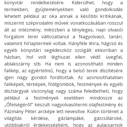
könyvtár rendelkezésére. Kiderülhet, hogy a
termekben, gyűjteményekben való gondolkodás
lehetett például az oka annak a későbbi kritikának,
miszerint szépirodalmi művek vonatkozásában rosszul
áll az intézmény, miközben a tényleges, napi olvasói
forgalom terei változatlanul a Nagyolvasó, tanári,
valamint hírlaptermek voltak. Hányféle létra, hágcsó és
egyéb könyvtári segédeszköz szolgált ekkoriban a
házban, hol volt léghuzat ellen védő üvegfal,
ablakszárny stb. Ha nem is azonosítható minden
falikép, az egyértelmű, hogy a belső terek díszítésére
igen nagy gondot fordítottak. Az azonosíthatatlan
faliképek, térképek, földgömbök, festmények és egyéb
dísztárgyak viszonylag nagy száma feledtetheti, hogy
például a festmények esetében mindössze az
„Őfelségéről” készült nagyolvasótermi olajfestmény és
Pázmány Péter arcképe lett nevesítve. Külön történet a
világítás kérdése, gázlámpáké, gázcsillároké,
utóbbiakról érdekességként, hogy az aulacsarnok