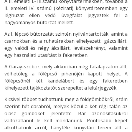
A II. emeleti I.- III.számú könyvtártermekben, továbbá a
II. emeleti IV. számú (kézirati) könyvtárteremben egy
léghuzat ellen védő üvegfalat jegyeztek fel a
hagyományos bútorzat mellett.
Az I. lépcső bútorzatát szintén nyilvántartották, amint a
csarnokban és a ruhatárakban elhelyezett gázcsillárt,
egy valódi és négy álcsillárt, levélszekrényt, valamint
egy használati utasítást is fakeretben.
A Garay-szobor, mely akkoriban még fatalapzaton állt,
vélhetőleg a főlépcső pihenőjén kapott helyet. A
főlépcsőnél két kandelábert és egy fakeretben
kihelyezett tájékoztatót szerepeltet a leltárjegyzék.
Kicsivel többet tudhattunk meg a földgömbökről, szám
szerint hét darabról, melyek közül a két régi talán az
olasz gömböket jelentette. Bár azonosításukról
változatlanul le kell mondanunk. Pontosabb képet
alkothatunk arról, hányféle könyvtári terem állt a