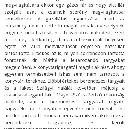
megvilágítására ekkor egy gázcsillár és négy álcsillár
szolgált, azaz a csarnok szerény megvilágítással
rendelkezett. A gázellátás ingadozásai miatt az
intézmény nem tehette ki magát annak a veszélynek,
hogy ne tudja biztosítani a folyamatos működést, ezért
a sok egy-, kétkarú gázlámpa a frekventált helyeken
égett. Az aula megvilágítását egyetlen gázcsillár
biztosította. Érdekes az is, milyen sorrendben tartotta
fontosnak dr. Máthé a leltározandó tárgyakat
megemlíteni. A könyvtárigazgatói magánlakrész, ahogy
egyetlen természetbeli lakás sem, nem tartozott a
könyvtári terekhez. Előbbi értékes berendezési tárgyait
és a lakást Szilágyi halálát követően májusig a
családjával együtt lakó Mayer–Szűcs–Pettkó rokonság
örökölte, ám e berendezési tárgyakat rögzítő
hagyatéki irat hiányában egyelőre nem tudható, mi
minden tartozott ennek a nem akármilyen lakrésznek a
berendezési tárgyaihoz, és került