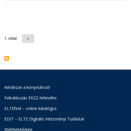
Oldalszámozás
1. oldal
Következő
››
oldal
Kérdezze a könyvtárost!
Feliratkozás EKSZ-hírlevélre
ELTEfind – online katalógus
EDIT – ELTE Digitális Intézményi Tudástár
Webhelytérkép