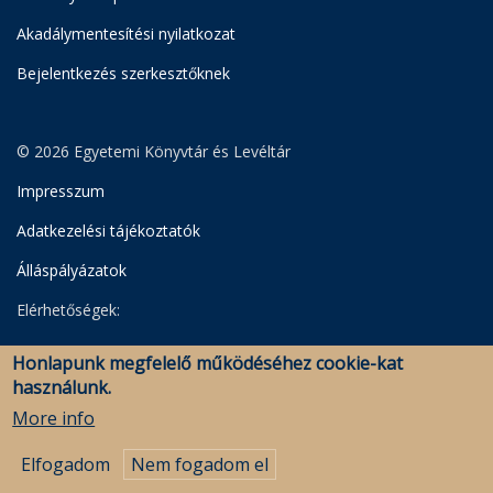
Akadálymentesítési nyilatkozat
Bejelentkezés szerkesztőknek
© 2026 Egyetemi Könyvtár és Levéltár
Impresszum
Adatkezelési tájékoztatók
Álláspályázatok
Elérhetőségek:
Egyetemi Könyvtár
Honlapunk megfelelő működéséhez cookie-kat
Levéltár
használunk.
Savaria Könyvtár és Levéltár (Szombathely)
More info
Elfogadom
Nem fogadom el