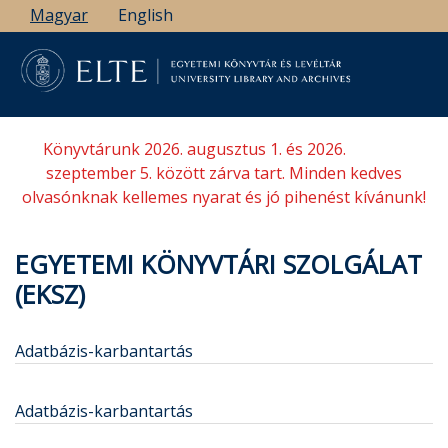
Ugrás
Magyar
English
a
tartalomra
Könyvtárunk 2026. augusztus 1. és 2026.
szeptember 5. között zárva tart. Minden kedves
olvasónknak kellemes nyarat és jó pihenést kívánunk!
EGYETEMI KÖNYVTÁRI SZOLGÁLAT
(EKSZ)
Adatbázis-karbantartás
Adatbázis-karbantartás