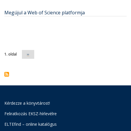
Megújul a Web of Science platformja
Oldalszámozás
1. oldal
Következő
››
oldal
Kérdezze a könyvtárost!
Feliratkozás EKSZ-hírlevélre
ELTEfind – online katalógus