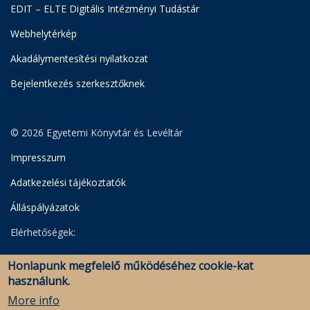
EDIT – ELTE Digitális Intézményi Tudástár
Webhelytérkép
Akadálymentesítési nyilatkozat
Bejelentkezés szerkesztőknek
© 2026 Egyetemi Könyvtár és Levéltár
Impresszum
Adatkezelési tájékoztatók
Álláspályázatok
Elérhetőségek:
Egyetemi Könyvtár
Honlapunk megfelelő működéséhez cookie-kat
Levéltár
használunk.
Savaria Könyvtár és Levéltár (Szombathely)
More info