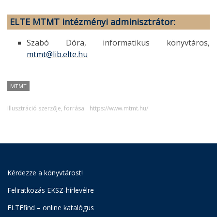
ELTE MTMT intézményi adminisztrátor:
Szabó Dóra, informatikus könyvtáros,
mtmt@lib.elte.hu
MTMT
Illusztráció szerzője, forrása:
https://www.mtmt.hu/
Kérdezze a könyvtárost!
Feliratkozás EKSZ-hírlevélre
ELTEfind – online katalógus