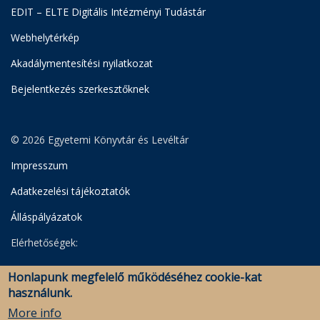
EDIT – ELTE Digitális Intézményi Tudástár
Webhelytérkép
Akadálymentesítési nyilatkozat
Bejelentkezés szerkesztőknek
© 2026 Egyetemi Könyvtár és Levéltár
Impresszum
Adatkezelési tájékoztatók
Álláspályázatok
Elérhetőségek:
Egyetemi Könyvtár
Honlapunk megfelelő működéséhez cookie-kat
Levéltár
használunk.
Savaria Könyvtár és Levéltár (Szombathely)
More info