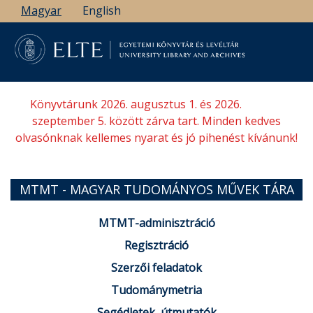
Ugrás
Magyar
English
a
tartalomra
Könyvtárunk 2026. augusztus 1. és 2026.
szeptember 5. között zárva tart. Minden kedves
olvasónknak kellemes nyarat és jó pihenést kívánunk!
MTMT - MAGYAR TUDOMÁNYOS MŰVEK TÁRA
MTMT-adminisztráció
Regisztráció
Szerzői feladatok
Tudománymetria
Segédletek, útmutatók