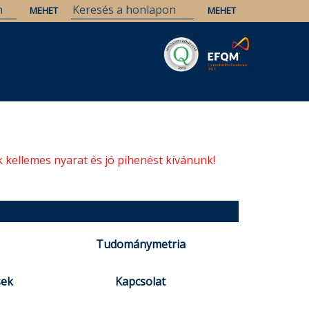
Savaria
Örökség
ELTE Könyvtárak
 kellemes nyarat és jó pihenést kívánunk!
Tudománymetria
sek
Kapcsolat