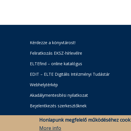
Kérdezze a könyvtárost!
Feliratkozás EKSZ-hírlevélre
ELTEfind – online katalógus
EDIT – ELTE Digitális Intézményi Tudástár
Webhelytérkép
Akadálymentesítési nyilatkozat
Bejelentkezés szerkesztőknek
Honlapunk megfelelő működéséhez cooki
More info