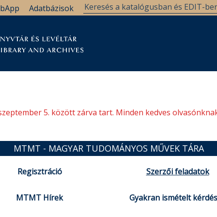
bApp
Adatbázisok
tár
Kutatástámogatás
Levéltár
Támogatás
szeptember 5. között zárva tart. Minden kedves olvasónknak
MTMT - MAGYAR TUDOMÁNYOS MŰVEK TÁRA
Regisztráció
Szerzői feladatok
MTMT Hírek
Gyakran ismételt kérdé