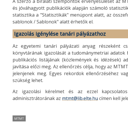
A szerző a bírálati szempontok érvényesülését az MT
és jóváhagyott publikációk alapján számoló statisztik
statisztika a "Statisztikák" menüpont alatt, az össze
sablonok / Sablonok" alatt érhetők el.
Igazolás igénylése tanári pályázathoz
Az egyetemi tanári pályázati anyag részeként cs
könyvtárának igazolását a tudománymetriai adatok hit
publikációs listájának (közlemények és idézések) a
javítása előzi meg. Az ellenőrzés célja, hogy az MTM
jelenjenek meg. Egyes rekordok ellenőrzéséhez vag
szükség lehet.
Az igazolási kérelmet és az ezzel kapcsolat
adminisztrátorának az
mtmt@lib.elte.hu
címen kell jele
MTMT