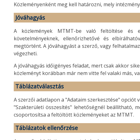
Közleményenként meg kell határozni, mely intézményh
Jóváhagyás
A közlemények MTMT-be való feltöltése és
követelményeknek, ellenőrizhetővé és elbírálhat
megtörtént. A jóváhagyást a szerző, vagy felhatalm
végezheti.
A jóváhagyás időigényes feladat, mert csak akkor sike
közleményt korábban már nem vitte fel valaki más, v
Táblázatválasztás
A szerzői adatlapon a "Adataim szerkesztése" opciót v
"Szakterületi összesítés" lehetőségnél beállítható, 
csoportosítsa a feltöltött közleményeket az MTMT.
Táblázatok ellenőrzése