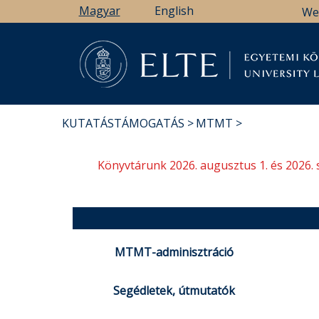
Ugrás
Magyar
English
We
a
tartalomra
Könyv
KUTATÁSTÁMOGATÁS
MTMT
MORZSA
Könyvtárunk 2026. augusztus 1. és 2026. 
MTMT-adminisztráció
Segédletek, útmutatók