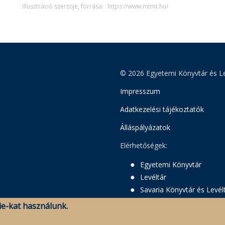
Illusztráció szerzője, forrása:
https://www.mtmt.hu/
© 2026 Egyetemi Könyvtár és Le
Impresszum
Adatkezelési tájékoztatók
Álláspályázatok
Elérhetőségek:
Egyetemi Könyvtár
Levéltár
Savaria Könyvtár és Levél
e-kat használunk.