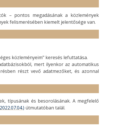
sítók – pontos megadásának a közlemények
nyek felismerésében kiemelt jelentősége van.
hetséges közleményeim" keresés lefuttatása.
l adatbázisokból, mert ilyenkor az automatikus
résben részt vevő adatmezőket, és azonnal
ek, típusának és besorolásának. A megfelelő
(2022.07.04.)
útmutatóban talál.