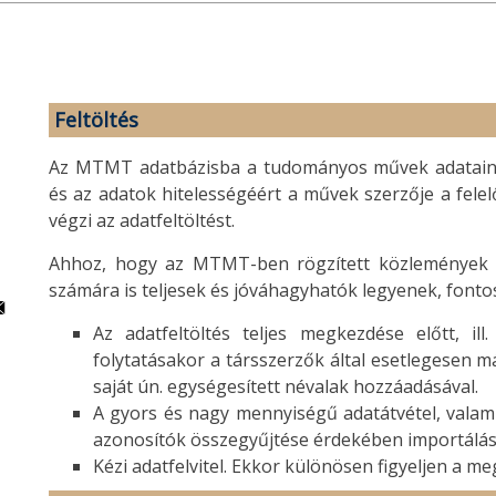
Feltöltés
Az MTMT adatbázisba a tudományos művek adatainak 
és az adatok hitelességéért a művek szerzője a fele
végzi az adatfeltöltést.
Ahhoz, hogy az MTMT-ben rögzített közlemények a
számára is teljesek és jóváhagyhatók legyenek, fontos
Az adatfeltöltés teljes megkezdése előtt, il
folytatásakor a társszerzők által esetlegesen 
saját ún. egységesített névalak hozzáadásával.
A gyors és nagy mennyiségű adatátvétel, valami
azonosítók összegyűjtése érdekében importálás
Kézi adatfelvitel. Ekkor különösen figyeljen a me