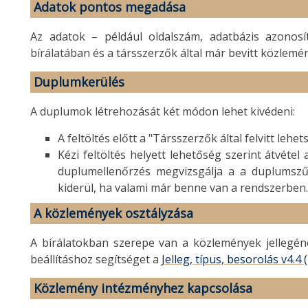
Adatok pontos megadása
Az adatok – például oldalszám, adatbázis azono
bírálatában és a társszerzők által már bevitt közlemé
Duplumkerülés
A duplumok létrehozását két módon lehet kivédeni:
A feltöltés előtt a "Társszerzők által felvitt le
Kézi feltöltés helyett lehetőség szerint átvéte
duplumellenőrzés megvizsgálja a a duplumszű
kiderül, ha valami már benne van a rendszerben.
A közlemények osztályzása
A bírálatokban szerepe van a közlemények jellegén
beállításhoz segítséget a
Jelleg, típus, besorolás v4.4 
Közlemény intézményhez kapcsolása