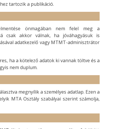
ez tartozik a publikáció.
 elmentése önmagában nem felel meg a
óvá csak akkor válnak, ha jóváhagyásuk is
azásával adatkezelő vagy MTMT-adminisztrátor
res, ha a kötelező adatok ki vannak töltve és a
agyis nem duplum.
álasztva megnyílik a személyes adatlap. Ezen a
melyik MTA Osztály szabályai szerint számolja,