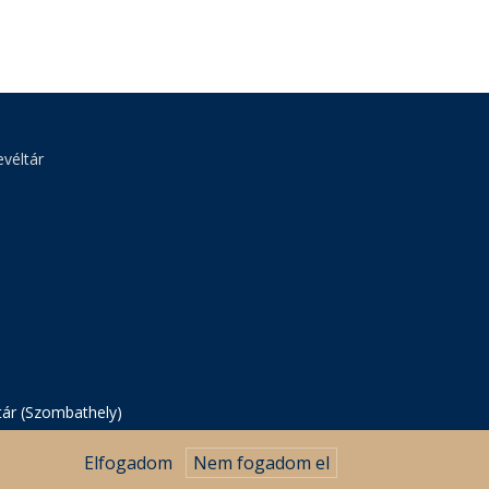
véltár
tár (Szombathely)
Elfogadom
Nem fogadom el