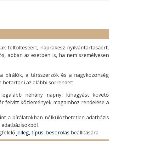
feltöltéséért, naprakész nyilvántartásáért,
lős, abban az esetben is, ha nem személyesen
 bírálók, a társszerzők és a nagyközönség
 betartani az alábbi sorrendet:
l. legalább néhány napnyi kihagyást követő
már felvitt közlemények magamhoz rendelése a
nt a bírálatokban nélkülözhetetlen adatbázis
 adatbázisokból.
gfelelő
jelleg, típus, besorolás
beállítására.