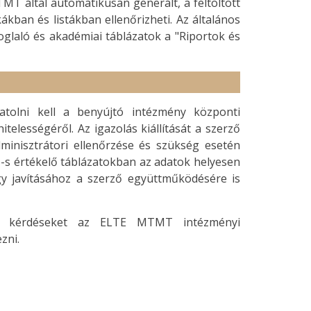
MT által automatikusan generált, a feltöltött
ákban és listákban ellenőrizheti. Az általános
foglaló és akadémiai táblázatok a "Riportok és
atolni kell a benyújtó intézmény központi
elességéről. Az igazolás kiállítását a szerző
dminisztrátori ellenőrzése és szükség esetén
T-s értékelő táblázatokban az adatok helyesen
y javításához a szerző együttműködésére is
os kérdéseket az ELTE MTMT intézményi
zni.