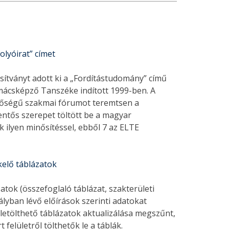
lyóirat” címet
tványt adott ki a „Fordítástudomány” című
lmácsképző Tanszéke indított 1999-ben. A
entőségű szakmai fórumot teremtsen a
entős szerepet töltött be a magyar
k ilyen minősítéssel, ebből 7 az ELTE
kelő táblázatok
tok (összefoglaló táblázat, szakterületi
tályban lévő előírások szerinti adatokat
letölthető táblázatok aktualizálása megszűnt,
elületről tölthetők le a táblák.