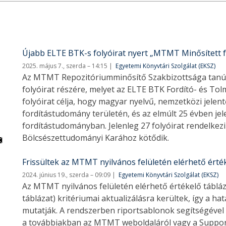
Újabb ELTE BTK-s folyóirat nyert „MTMT Minősített fo
2025. május 7., szerda – 14:15
Egyetemi Könyvtári Szolgálat (EKSZ)
Az MTMT Repozitóriumminősítő Szakbizottsága tanúsí
folyóirat részére, melyet az ELTE BTK Fordító- és To
folyóirat célja, hogy magyar nyelvű, nemzetközi jel
fordítástudomány területén, és az elmúlt 25 évben jel
fordítástudományban. Jelenleg 27 folyóirat rendelkezi
Bölcsészettudományi Karához kötődik.
Frissültek az MTMT nyilvános felületén elérhető érté
2024. június 19., szerda – 09:09
Egyetemi Könyvtári Szolgálat (EKSZ)
Az MTMT nyilvános felületén elérhető értékelő tábláza
táblázat) kritériumai aktualizálásra kerültek, így a ha
mutatják. A rendszerben riportsablonok segítségével 
a továbbiakban az MTMT weboldaláról vagy a Support f