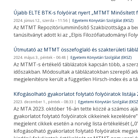
Újabb ELTE BTK-s folyóirat nyert „MTMT Minősített fo
2024. június 12., szerda – 11:56
Egyetemi Könyvtári Szolgálat (EKSZ)
Az MTMT Repozitóriumminősítő Szakbizottsága a beny
tanúsítványt adott ki az „Elpis Filozófiatudományi Foly
Útmutató az MTMT összefoglaló és szakterületi tábl
2024. május 3., péntek – 06:48
Egyetemi Könyvtári Szolgálat (EKSZ)
Az MTMT-s értékelő táblázatok kapcsán több, a szerző
időszakban. Módosultak a táblázatokban szereplő ad
megjelenítésre került a független Hirsch-index és a táb
Kifogásolható gyakorlatot folytató folyóiratok listája
2023. december 1., péntek – 08:33
Egyetemi Könyvtári Szolgálat (EKSZ
Az MTA 2023. október 16-án tette közzé a számos aján
gyakorlatot folytató folyóiratok cikkeinek kezelésé
megjelent cikkek esetén a norvég lista értékelését („0
kifogásolható gyakorlatot folytató folyóiratok megjel