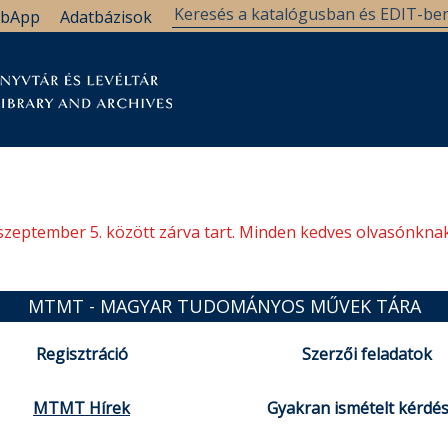
bApp
Adatbázisok
tár
Kutatástámogatás
Levéltár
Támogatás
szeptember 5. között zárva tart. Minden kedves olvasónknak
MTMT - MAGYAR TUDOMÁNYOS MŰVEK TÁRA
Regisztráció
Szerzői feladatok
MTMT Hírek
Gyakran ismételt kérdé