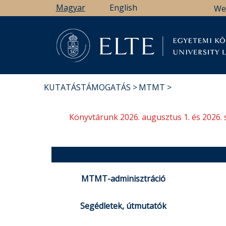
Ugrás
Magyar
English
We
a
tartalomra
Könyv
KUTATÁSTÁMOGATÁS
MTMT
MORZSA
Könyvtárunk 2026. augusztus 1. és 2026. 
MTMT-adminisztráció
Segédletek, útmutatók