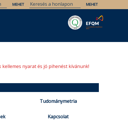
Savaria
Örökség
ELTE Könyvtárak
 kellemes nyarat és jó pihenést kívánunk!
Tudománymetria
sek
Kapcsolat