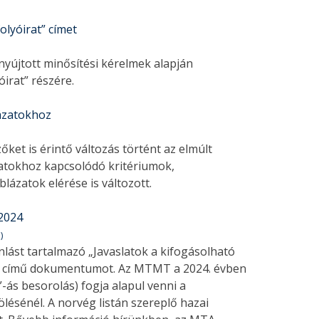
lyóirat” címet
újtott minősítési kérelmek alapján
óirat” részére.
ázatokhoz
ket is érintő változás történt az elmúlt
atokhoz kapcsolódó kritériumok,
lázatok elérése is változott.
 2024
)
lást tartalmazó „Javaslatok a kifogásolható
re” című dokumentumot. Az MTMT a 2024. évben
”-ás besorolás) fogja alapul venni a
ölésénél. A norvég listán szereplő hazai