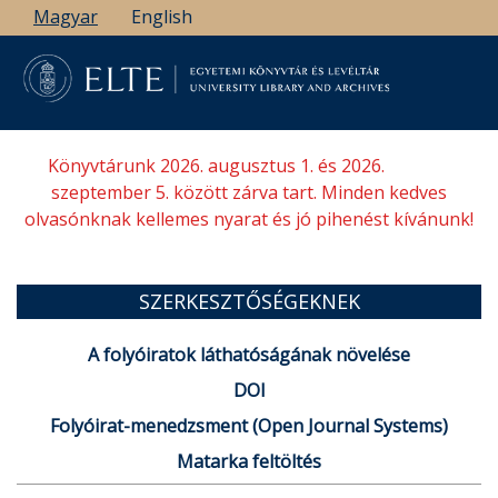
Ugrás
Magyar
English
a
tartalomra
Könyvtárunk 2026. augusztus 1. és 2026.
szeptember 5. között zárva tart. Minden kedves
olvasónknak kellemes nyarat és jó pihenést kívánunk!
SZERKESZTŐSÉGEKNEK
A folyóiratok láthatóságának növelése
DOI
Folyóirat-menedzsment (Open Journal Systems)
Matarka feltöltés